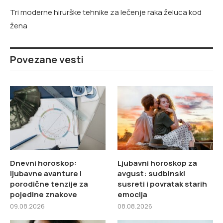
Tri moderne hirurške tehnike za lečenje raka želuca kod
žena
Povezane vesti
Dnevni horoskop:
Ljubavni horoskop za
ljubavne avanture i
avgust: sudbinski
porodične tenzije za
susreti i povratak starih
pojedine znakove
emocija
09.08.2026
08.08.2026