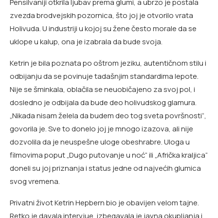
Pensilvaniji otkrila ljubav prema glumi, a ubrzo je postala
zvezda brodvejskih pozornica, što joj je otvorilo vrata
Holivuda. U industriji u kojoj su žene često morale da se
uklope u kalup, ona je izabrala da bude svoja.
Ketrin je bila poznata po oštrom jeziku, autentičnom stilu i
odbijanju da se povinuje tadašnjim standardima lepote.
Nije se šminkala, oblačila se neuobičajeno za svoj pol, i
dosledno je odbijala da bude deo holivudskog glamura.
„Nikada nisam želela da budem deo tog sveta površnosti“,
govorila je. Sve to donelo joj je mnogo izazova, ali nije
dozvolila da je neuspešne uloge obeshrabre. Uloga u
filmovima poput „Dugo putovanje u noć“ ili „Afrička kraljica“
doneli su joj priznanja i status jedne od najvećih glumica
svog vremena.
Privatni život Ketrin Hepbern bio je obavijen velom tajne.
Retko je davala intervjue, izbegavala je javna okupljanja i