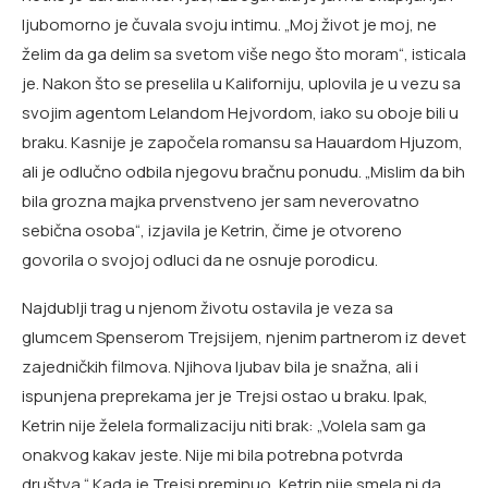
ljubomorno je čuvala svoju intimu. „Moj život je moj, ne
želim da ga delim sa svetom više nego što moram“, isticala
je. Nakon što se preselila u Kaliforniju, uplovila je u vezu sa
svojim agentom Lelandom Hejvordom, iako su oboje bili u
braku. Kasnije je započela romansu sa Hauardom Hjuzom,
ali je odlučno odbila njegovu bračnu ponudu. „Mislim da bih
bila grozna majka prvenstveno jer sam neverovatno
sebična osoba“, izjavila je Ketrin, čime je otvoreno
govorila o svojoj odluci da ne osnuje porodicu.
Najdublji trag u njenom životu ostavila je veza sa
glumcem Spenserom Trejsijem, njenim partnerom iz devet
zajedničkih filmova. Njihova ljubav bila je snažna, ali i
ispunjena preprekama jer je Trejsi ostao u braku. Ipak,
Ketrin nije želela formalizaciju niti brak: „Volela sam ga
onakvog kakav jeste. Nije mi bila potrebna potvrda
društva.“ Kada je Trejsi preminuo, Ketrin nije smela ni da