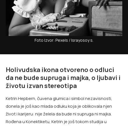
Foto Izvor: Pexels / Israyosoy s.
Holivudska ikona otvoreno o odluci
da ne bude supruga i majka, o ljubavi i
životu izvan stereotipa
Ketrin Hepbern, čuvena glumica i simbol nezavisnosti,
donela je još kao mlada odluku koja je oblikovala njen
život i karijeru: nije želela da bude ni supruga ni majka.
Rođena u Konektiketu, Ketrin je još tokom studija u