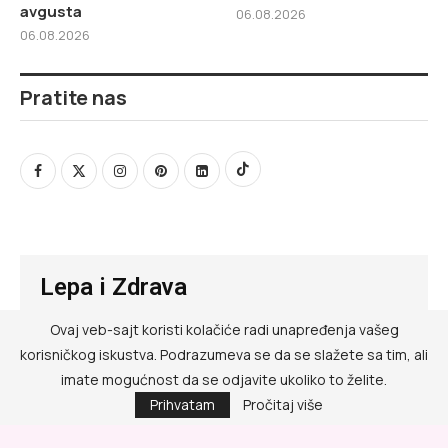
avgusta
06.08.2026
06.08.2026
Pratite nas
Lepa i Zdrava
Ovaj veb-sajt koristi kolačiće radi unapređenja vašeg
@ RED MEDIA GROUP 2026
korisničkog iskustva. Podrazumeva se da se slažete sa tim, ali
Kontakt
imate mogućnost da se odjavite ukoliko to želite.
Prihvatam
Pročitaj više
Impressum