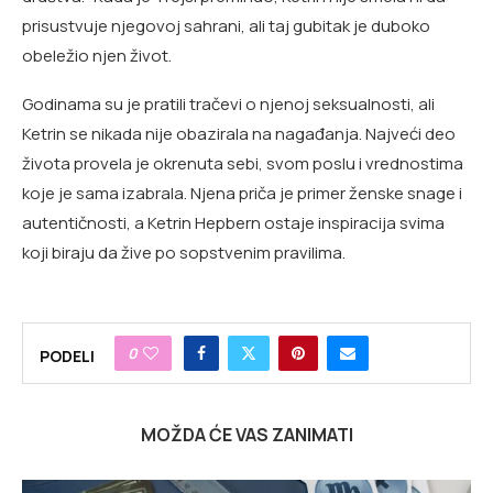
prisustvuje njegovoj sahrani, ali taj gubitak je duboko
obeležio njen život.
Godinama su je pratili tračevi o njenoj seksualnosti, ali
Ketrin se nikada nije obazirala na nagađanja. Najveći deo
života provela je okrenuta sebi, svom poslu i vrednostima
koje je sama izabrala. Njena priča je primer ženske snage i
autentičnosti, a Ketrin Hepbern ostaje inspiracija svima
koji biraju da žive po sopstvenim pravilima.
0
PODELI
MOŽDA ĆE VAS ZANIMATI