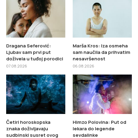
Dragana Seferović:
Marša Kros: Iza osmeha
Ljubav sam prvi put
sam naučila da prihvatim
doživela u tuđoj porodici
nesavršenost
07.08.2026
06.08.2026
Četiri horoskopska
Himzo Polovina: Put od
znaka doživljavaju
lekara do legende
sudbinski susret ovog
sevdalinke