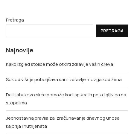
Pretraga
PRETRAGA
Najnovije
Kako izgled stolice može otkriti zdravlje vaših creva
Sok od višnje poboljšava san i zdravlje mozga kod žena
Da li jabukovo sirće pomaže kod ispucalih peta i gljivica na
stopalima
Jednostavna pravila za izračunavanje dnevnog unosa
kalorija i nutrijenata