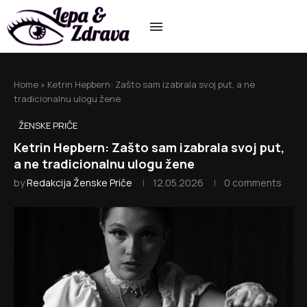
Home
»
Ketrin Hepbern: Zašto sam izabrala svoj put, a ne
tradicionalnu ulogu žene
ŽENSKE PRIČE
Ketrin Hepbern: Zašto sam izabrala svoj put,
a ne tradicionalnu ulogu žene
by
Redakcija Ženske Priče
12.05.2026
0 comments