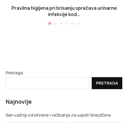
Pravilna higijena pri brisanju sprečava urinarne
infekcije kod...
Pretraga
PRETRAGA
Najnovije
San važniji od ishrane i vežbanja za uspeh tinejdžera