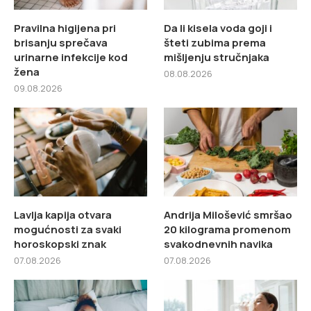
Pravilna higijena pri
Da li kisela voda goji i
brisanju sprečava
šteti zubima prema
urinarne infekcije kod
mišljenju stručnjaka
žena
08.08.2026
09.08.2026
Lavlja kapija otvara
Andrija Milošević smršao
mogućnosti za svaki
20 kilograma promenom
horoskopski znak
svakodnevnih navika
07.08.2026
07.08.2026