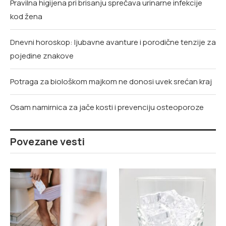
Pravilna higijena pri brisanju sprečava urinarne infekcije
kod žena
Dnevni horoskop: ljubavne avanture i porodične tenzije za
pojedine znakove
Potraga za biološkom majkom ne donosi uvek srećan kraj
Osam namirnica za jače kosti i prevenciju osteoporoze
Povezane vesti