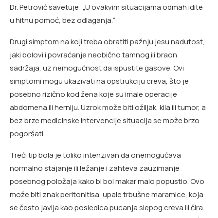
Dr. Petrović savetuje: „U ovakvim situacijama odmah idite
u hitnu pomoć, bez odlaganja.“
Drugi simptom na koji treba obratiti pažnju jesu nadutost,
jaki bolovi i povraćanje neobično tamnog ili braon
sadržaja, uz nemogućnost da ispustite gasove. Ovi
simptomi mogu ukazivati na opstrukciju creva, što je
posebno rizično kod žena koje su imale operacije
abdomena ili herniju. Uzrok može biti ožiljak, kila ili tumor, a
bez brze medicinske intervencije situacija se može brzo
pogoršati.
Treći tip bola je toliko intenzivan da onemogućava
normalno stajanje ili ležanje i zahteva zauzimanje
posebnog položaja kako bi bol makar malo popustio. Ovo
može biti znak peritonitisa, upale trbušne maramice, koja
se često javlja kao posledica pucanja slepog creva ili čira.