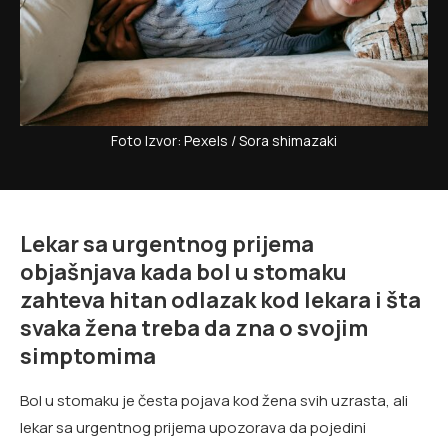
Foto Izvor: Pexels / Sora shimazaki
Lekar sa urgentnog prijema
objašnjava kada bol u stomaku
zahteva hitan odlazak kod lekara i šta
svaka žena treba da zna o svojim
simptomima
Bol u stomaku je česta pojava kod žena svih uzrasta, ali
lekar sa urgentnog prijema upozorava da pojedini