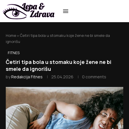
Home
»
Četiri tipa bola u stomaku koje žene ne bi smele da
ignorišu
FITNES
Četiri tipa bola u stomaku koje žene ne bi
smele da ignorišu
by
Redakcija Fitnes
25.04.2026
0 comments