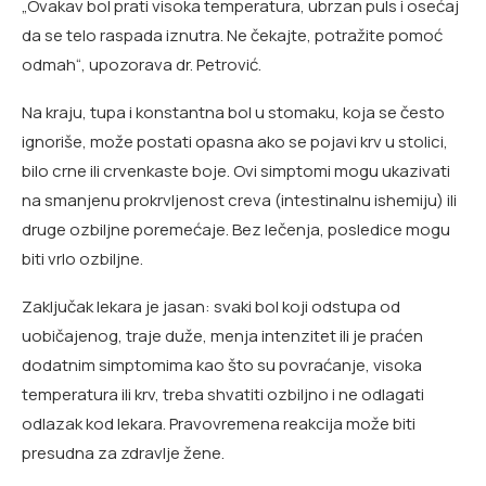
„Ovakav bol prati visoka temperatura, ubrzan puls i osećaj
da se telo raspada iznutra. Ne čekajte, potražite pomoć
odmah“, upozorava dr. Petrović.
Na kraju, tupa i konstantna bol u stomaku, koja se često
ignoriše, može postati opasna ako se pojavi krv u stolici,
bilo crne ili crvenkaste boje. Ovi simptomi mogu ukazivati
na smanjenu prokrvljenost creva (intestinalnu ishemiju) ili
druge ozbiljne poremećaje. Bez lečenja, posledice mogu
biti vrlo ozbiljne.
Zaključak lekara je jasan: svaki bol koji odstupa od
uobičajenog, traje duže, menja intenzitet ili je praćen
dodatnim simptomima kao što su povraćanje, visoka
temperatura ili krv, treba shvatiti ozbiljno i ne odlagati
odlazak kod lekara. Pravovremena reakcija može biti
presudna za zdravlje žene.