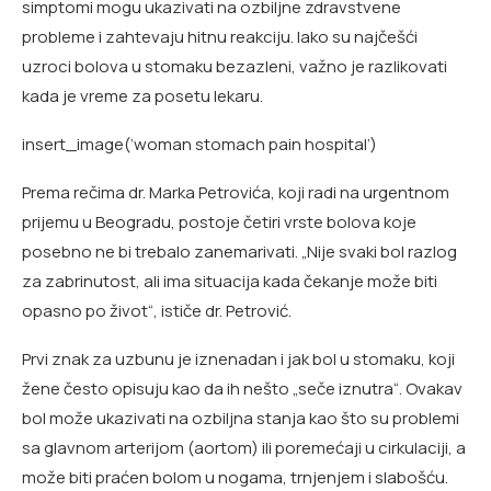
simptomi mogu ukazivati na ozbiljne zdravstvene
probleme i zahtevaju hitnu reakciju. Iako su najčešći
uzroci bolova u stomaku bezazleni, važno je razlikovati
kada je vreme za posetu lekaru.
insert_image(‘woman stomach pain hospital’)
Prema rečima dr. Marka Petrovića, koji radi na urgentnom
prijemu u Beogradu, postoje četiri vrste bolova koje
posebno ne bi trebalo zanemarivati. „Nije svaki bol razlog
za zabrinutost, ali ima situacija kada čekanje može biti
opasno po život“, ističe dr. Petrović.
Prvi znak za uzbunu je iznenadan i jak bol u stomaku, koji
žene često opisuju kao da ih nešto „seče iznutra“. Ovakav
bol može ukazivati na ozbiljna stanja kao što su problemi
sa glavnom arterijom (aortom) ili poremećaji u cirkulaciji, a
može biti praćen bolom u nogama, trnjenjem i slabošću.