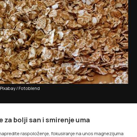
 Pixabay / Fotoblend
 za bolji san i smirenje uma
li unapredite raspoloženje, fokusiranje na unos magnezijuma