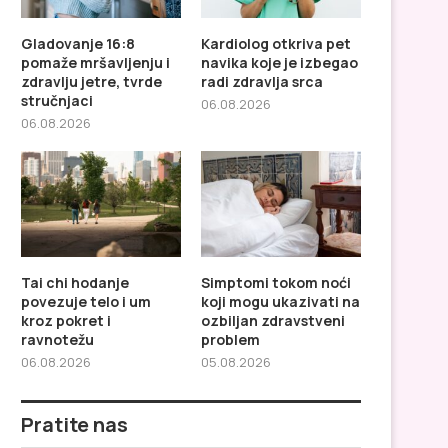
Gladovanje 16:8
Kardiolog otkriva pet
pomaže mršavljenju i
navika koje je izbegao
zdravlju jetre, tvrde
radi zdravlja srca
stručnjaci
06.08.2026
06.08.2026
Tai chi hodanje
Simptomi tokom noći
povezuje telo i um
koji mogu ukazivati na
kroz pokret i
ozbiljan zdravstveni
ravnotežu
problem
06.08.2026
05.08.2026
Pratite nas