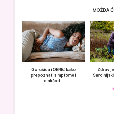
MOŽDA Ć
Gorušica i GERB: kako
Zdravlj
prepoznati simptome i
Sardinijsk
olakšati...