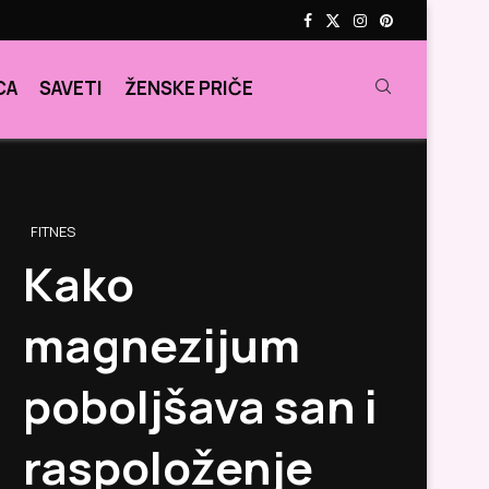
CA
SAVETI
ŽENSKE PRIČE
FITNES
Kako
magnezijum
poboljšava san i
raspoloženje