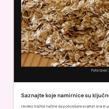
Foto Izvor:
Saznajte koje namirnice su ključne
Ukoliko tražite načine da poboljšate kvalitet sna i