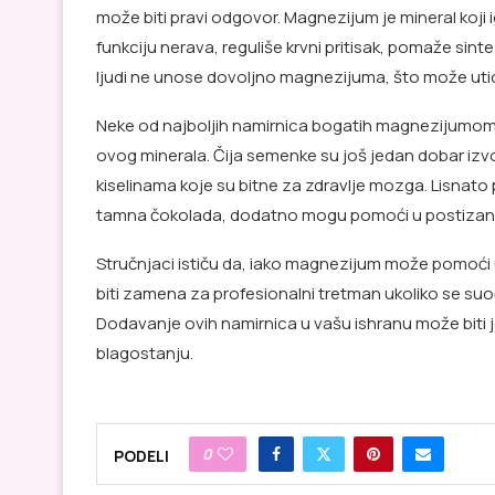
može biti pravi odgovor. Magnezijum je mineral koji 
funkciju nerava, reguliše krvni pritisak, pomaže sint
ljudi ne unose dovoljno magnezijuma, što može utica
Neke od najboljih namirnica bogatih magnezijumom 
ovog minerala. Čija semenke su još jedan dobar iz
kiselinama koje su bitne za zdravlje mozga. Lisnato pov
tamna čokolada, dodatno mogu pomoći u postizanju 
Stručnjaci ističu da, iako magnezijum može pomoći
biti zamena za profesionalni tretman ukoliko se suo
Dodavanje ovih namirnica u vašu ishranu može biti
blagostanju.
0
PODELI