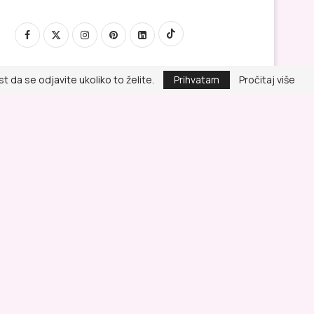
 da se odjavite ukoliko to želite.
Prihvatam
Pročitaj više
Politika privatnosti