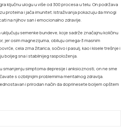
igra ključnu ulogu u više od 300 procesa u telu. On podržava
ezu proteina i jača imunitet. Istraživanja pokazuju da mnogi
ti na njihov san i emocionalno zdravlje.
uključuju semenke bundeve, koje sadrže značajnu količinu
vor, jer osim magnezijuma, obiluju omega-3 masnim
rće, cela zrna žitarica, sočivo i pasulj, kao i kisele trešnje i
boljeg sna i stabilnijeg raspoloženja.
 u smanjenju simptoma depresije i anksioznosti, on ne sme
čavate s ozbiljnijim problemima mentalnog zdravlja.
 jednostavan i prirodan način da doprinesete boljem opštem