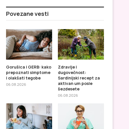
Povezane vesti
Gorušica i GERB: kako
Zdravlje i
prepoznati simptome
dugovečnost:
i olakšati tegobe
Sardinijski recept za
Kardiolog otkriva pet navika
Tai chi hodanje povezuje
aktivan um posle
koje je izbegao radi...
um kroz...
06.08.2026
šezdesete
06.08.2026