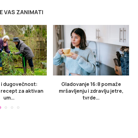
E VAS ZANIMATI
e i dugovečnost:
Gladovanje 16:8 pomaže
i recept za aktivan
mršavljenju i zdravlju jetre,
um...
tvrde...