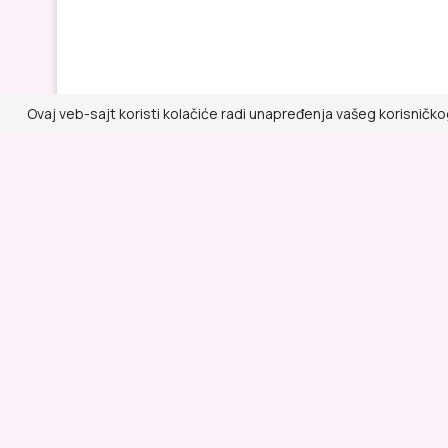
Ovaj veb-sajt koristi kolačiće radi unapređenja vašeg korisničko
Lepa i Zdrava
@ RED MEDIA GROUP 2026
Kontakt
Impressum
Politika privatnosti