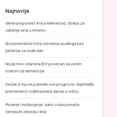
Najnovije
Iskrena ispovest Anice Milenković: Borba za
zdravlje sina u Americi
Brza kremasta torta od keksa i pudinga bez
pečenja za svaki dan
Nizak nivo vitamina B12 povezan sa većim
rizikom od demencije
Dečak iz Ajove pobedio sve prognoze: Najmlađa
prevremeno rođena beba danas u vrtiću
Plivanje i mršavljenje: kako voda pomaže
ženskom zdravlju i liniji