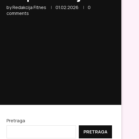
by
Redakcija Fitnes
01.02.2026
0
comments
Pretraga
PRETRAGA