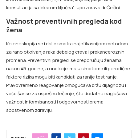
konsultacija sa lekarom ključna“, upozorava dr Čečini.
Važnost preventivnih pregleda kod
žena
Kolonoskopija se i dalje smatra najefikasnijom metodom
za rano otkrivanje raka debelog creva i prekanceroznih
promena. Preventivni pregledi se preporučuju ženama
nakon 45. godine, a one koje imaju simptome ili porodične
faktore rizika mogu biti kandidati za ranije testiranje.
Pravovremeno reagovanje omogućava bržu dijagnozu i
veće šanse za uspešno lečenje, što dodatno naglašava
važnost informisanosti i odgovornosti prema
sopstvenom zdravlju.