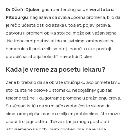
Dr Džefri Djuker
, gastroenterolog sa
Univerziteta u
Pitsburgu
, naglašava da svaka uporna promena, bilo da
je reč o učestalosti odlazaka u toalet, pojavi proliva,
zatvoru ili promeni oblika stolice, može biti važan signal.
„Ne treba pretpostavljati da su svi simptomi posledica
hemoroida ili prolaznih smetnji, naročito ako postoji
porodična istorija bolesti“, navodi dr Djuker.
Kada je vreme za posetu lekaru?
Žene bi trebalo da se obrate stručnjaku ako primete krv u
stolici, stalne bolove u stomaku, neobjašnjiv gubitak
telesne težine ili dugotrajne promene u pražnjenju creva.
Stručnjaci ističu da su mlađe osobe često sklone da
simptome pripišu manje ozbiljnim problemima, što može
usporiti dijagnostiku. „Takva stanja mogu postojati
istovremeno sa ozbiljnijim oboljenjima, pa je rana