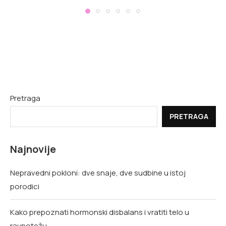
Pretraga
PRETRAGA
Najnovije
Nepravedni pokloni: dve snaje, dve sudbine u istoj
porodici
Kako prepoznati hormonski disbalans i vratiti telo u
ravnotežu