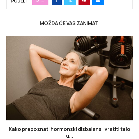
0
PODELI
MOŽDA ĆE VAS ZANIMATI
Kako prepoznati hormonski disbalans i vratiti telo
u...