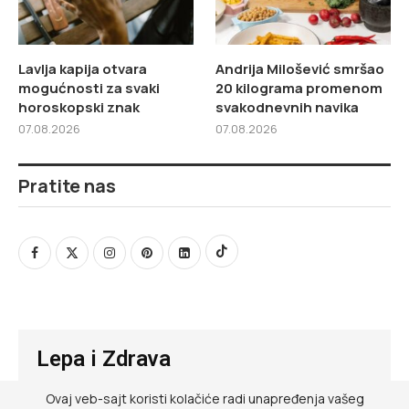
Lavlja kapija otvara
Andrija Milošević smršao
mogućnosti za svaki
20 kilograma promenom
horoskopski znak
svakodnevnih navika
07.08.2026
07.08.2026
Pratite nas
Lepa i Zdrava
Ovaj veb-sajt koristi kolačiće radi unapređenja vašeg