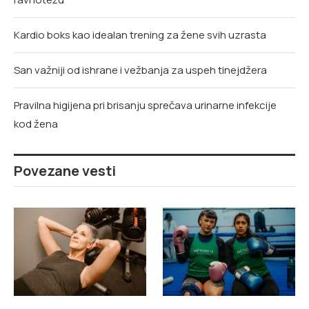
Kardio boks kao idealan trening za žene svih uzrasta
San važniji od ishrane i vežbanja za uspeh tinejdžera
Pravilna higijena pri brisanju sprečava urinarne infekcije
kod žena
Povezane vesti