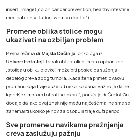
insert_image(„colon cancer prevention, healthy intestine,
medical consultation, woman doctor“)
Promene oblika stolice mogu
ukazivati na ozbiljan problem
Prema rečima
dr Majkla Čečinija
, onkologa iz
Univerziteta Jejl
, tanak oblik stolice, često opisan kao
„stolica u obliku olovke”, može biti posledica suženja
debelog creva zbog tumora. „Kada žena primeti ovakvu
promenu koja traje duže od nekoliko dana, važno je da ne
ignoriše simptom i obrati se lekaru“, poručuje dr Čečini. On
dodaje da iako ovaj znak nije među najčešćima, ne sme se
zanemariti ukoliko je nov za osobu ili traje duži period.
Sve promene u navikama pražnjenja
creva zaslužuju pažnju