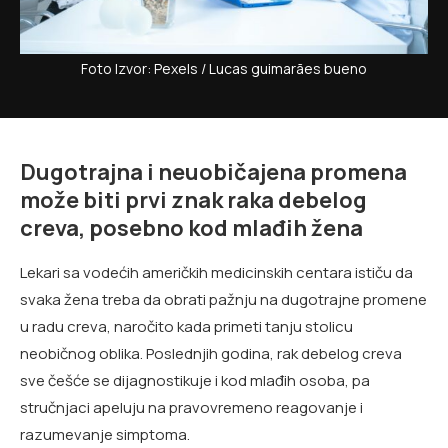
Foto Izvor: Pexels / Lucas guimarães bueno
Dugotrajna i neuobičajena promena
može biti prvi znak raka debelog
creva, posebno kod mlađih žena
Lekari sa vodećih američkih medicinskih centara ističu da
svaka žena treba da obrati pažnju na dugotrajne promene
u radu creva, naročito kada primeti tanju stolicu
neobičnog oblika. Poslednjih godina, rak debelog creva
sve češće se dijagnostikuje i kod mlađih osoba, pa
stručnjaci apeluju na pravovremeno reagovanje i
razumevanje simptoma.