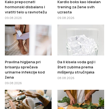
Kako prepoznati
Kardio boks kao idealan
hormonski disbalans i
trening za žene svih
vratiti telo u ravnotežu
uzrasta
09.08.2026
09.08.2026
Pravilna higijena pri
Da li kisela voda goji i
brisanju sprečava
šteti zubima prema
urinarne infekcije kod
mišljenju stručnjaka
žena
08.08.2026
09.08.2026