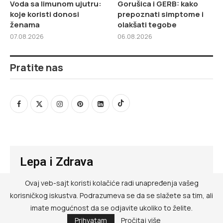
Voda sa limunom ujutru:
Gorušica i GERB: kako
koje koristi donosi
prepoznati simptome i
ženama
olakšati tegobe
07.08.2026
06.08.2026
Pratite nas
Lepa i Zdrava
Ovaj veb-sajt koristi kolačiće radi unapređenja vašeg
@ RED MEDIA GROUP 2026
korisničkog iskustva. Podrazumeva se da se slažete sa tim, ali
Kontakt
imate mogućnost da se odjavite ukoliko to želite.
Prihvatam
Pročitaj više