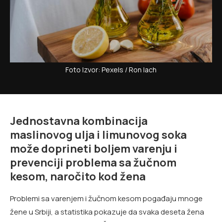
Foto Izvor: Pexels / Ron lach
Jednostavna kombinacija
maslinovog ulja i limunovog soka
može doprineti boljem varenju i
prevenciji problema sa žučnom
kesom, naročito kod žena
Problemi sa varenjem i žučnom kesom pogađaju mnoge
žene u Srbiji, a statistika pokazuje da svaka deseta žena