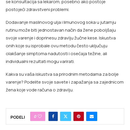
se konsultacija sa lekarom, posebno ako postoje
postojeći zdravstveni problemi.
Dodavanje maslinovog ulja i limunovog soka u jutarnju
rutinu može biti jednostavan način da žene poboljšaju
svoje varenje i doprinesu zdravlju žučne kese. Iskustva
onih koje su isprobale ovu metodu često uključuju
olakšanje simptoma nadutosti i osećaja težine, ali
individualni rezultati mogu varirati.
Kakva su vaša iskustva sa prirodnim metodama za bolje
varenje? Podelite svoje savete i zapažanja sa zajednicom
žena koje vode računa o zdravlju.
0
PODELI