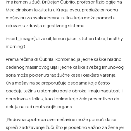
ima kamen u žuči. Dr Dejan Čubrilo, profesor fiziologije na
Medicinskom fakultetu u Kragujevcu, predlaže prirodnu
mešavinu za svakodnevnu rutinu koja može pomoći u
očuvanju zdravlja digestivnog sistema.
insert_image(‘olive oil, lemon juice, kitchen table, healthy
morning’)
Prema rečima dr Čubrila, kombinacija jedne kašike hladno
ceđenog maslinovog ulja i jedne kašike svežeg limunovog
soka može pokrenuti rad žučne kese i olakšati varenje.
Ova mešavina se preporučuje osobama koje često
osećaju težinu u stomaku posle obroka, imaju nadutost ili
neredovnu stolicu, kao i onima koje žele preventivno da
deluju na rad unutrašnjih organa.
„Redovna upotreba ove mešavine može pomoći da se
spreči zadržavanje žuči, što je posebno važno za žene jer