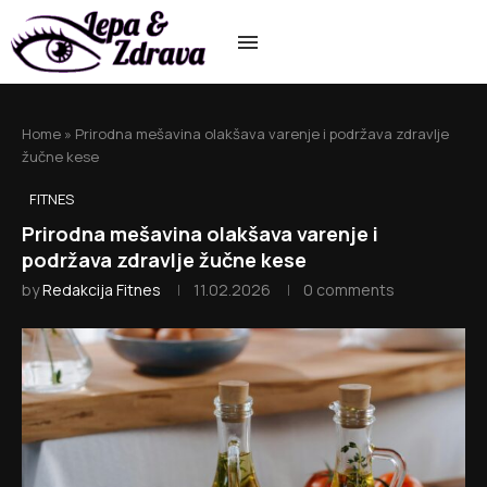
Home
»
Prirodna mešavina olakšava varenje i podržava zdravlje
žučne kese
FITNES
Prirodna mešavina olakšava varenje i
podržava zdravlje žučne kese
by
Redakcija Fitnes
11.02.2026
0 comments