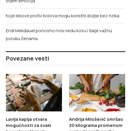
starih emocija
Koje lekove protiv bolova mogu koristiti dojilje bez rizika
Endi Mekdauel ponosno nosi sedu kosu i šalje važnu
poruku ženama
Povezane vesti
Lavlja kapija otvara
Andrija Milošević smršao
mogućnosti za svaki
20 kilograma promenom