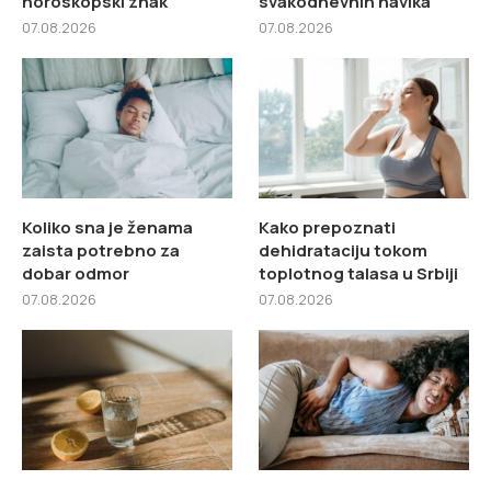
horoskopski znak
svakodnevnih navika
07.08.2026
07.08.2026
Koliko sna je ženama
Kako prepoznati
zaista potrebno za
dehidrataciju tokom
dobar odmor
toplotnog talasa u Srbiji
07.08.2026
07.08.2026