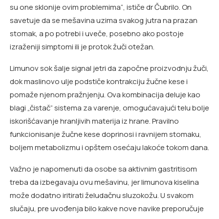
su one sklonije ovim problemima“, ističe dr Čubrilo. On
savetuje da se mešavina uzima svakog jutra na prazan
stomak, a po potrebi i uveče, posebno ako postoje
izraženiji simptomi ili je protok žuči otežan.
Limunov sok šalje signal jetri da započne proizvodnju žuči,
dok maslinovo ulje podstiče kontrakciju žučne kese i
pomaže njenom pražnjenju. Ova kombinacija deluje kao
blagi „čistač“ sistema za varenje, omogućavajući telu bolje
iskorišćavanje hranljivih materija iz hrane. Pravilno
funkcionisanje žučne kese doprinosi i ravnijem stomaku,
boljem metabolizmu i opštem osećaju lakoće tokom dana.
Važno je napomenuti da osobe sa aktivnim gastritisom
treba da izbegavaju ovu mešavinu, jer limunova kiselina
može dodatno iritirati želudačnu sluzokožu. U svakom
slučaju, pre uvođenja bilo kakve nove navike preporučuje