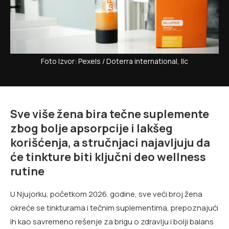
Foto Izvor: Pexels / Doterra international, llc
Sve više žena bira tečne suplemente
zbog bolje apsorpcije i lakšeg
korišćenja, a stručnjaci najavljuju da
će tinkture biti ključni deo wellness
rutine
U Njujorku, početkom 2026. godine, sve veći broj žena
okreće se tinkturama i tečnim suplementima, prepoznajući
ih kao savremeno rešenje za brigu o zdravlju i bolji balans