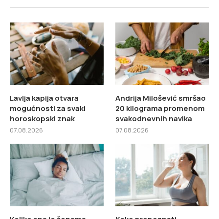
Lavlja kapija otvara
Andrija Milošević smršao
mogućnosti za svaki
20 kilograma promenom
horoskopski znak
svakodnevnih navika
07.08.2026
07.08.2026