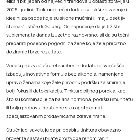
eliksiri biti jedan od najvećih trendova u oblasti zdravlja u
2026. godini. „Tinkture i tečni dodaci su lakši za varenje i
idealni za osobe koje su sklone mučnini ili imaju osetljiv
stomak“, ističe dr Golberg. On napominje da je tržište
suplemenata danas izuzetno raznovrsno, ali da su tečni
preparati posebno pogodni za žene koje žele precizno
doziranje i brze rezultate.
Vodeći proizvođači prehrambenih dodataka sve češće
izbacuju inovativne formule bez alkohola, namenjene
upravo ženama koje žele prirodnu podršku za smirenje,
bolji fokus ili detoksikaciju. Tinkture biljnog porekla, kao
što su kombinacije za balans hormona, podršku imunitetu
ili bolju probavu, dostupne su u apotekama i
specijalizovanim prodavnicama zdrave hrane.
Stručnjaci savetuju da pri odabiru tinktura obavezno
proverite sastav i birate proizvode renomiranih