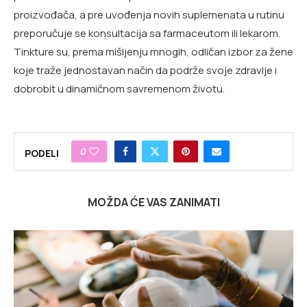
proizvođača, a pre uvođenja novih suplemenata u rutinu
preporučuje se konsultacija sa farmaceutom ili lekarom.
Tinkture su, prema mišljenju mnogih, odličan izbor za žene
koje traže jednostavan način da podrže svoje zdravlje i
dobrobit u dinamičnom savremenom životu.
0
PODELI
MOŽDA ĆE VAS ZANIMATI