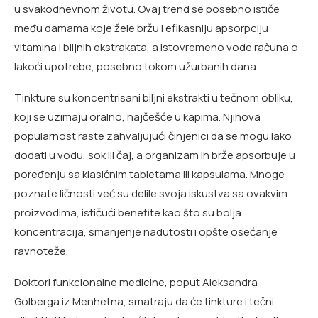
u svakodnevnom životu. Ovaj trend se posebno ističe
među damama koje žele bržu i efikasniju apsorpciju
vitamina i biljnih ekstrakata, a istovremeno vode računa o
lakoći upotrebe, posebno tokom užurbanih dana.
Tinkture su koncentrisani biljni ekstrakti u tečnom obliku,
koji se uzimaju oralno, najčešće u kapima. Njihova
popularnost raste zahvaljujući činjenici da se mogu lako
dodati u vodu, sok ili čaj, a organizam ih brže apsorbuje u
poređenju sa klasičnim tabletama ili kapsulama. Mnoge
poznate ličnosti već su delile svoja iskustva sa ovakvim
proizvodima, ističući benefite kao što su bolja
koncentracija, smanjenje nadutosti i opšte osećanje
ravnoteže.
Doktori funkcionalne medicine, poput Aleksandra
Golberga iz Menhetna, smatraju da će tinkture i tečni