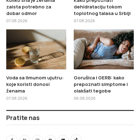
Koliko sna je ženama
Kako prepoznati
zaista potrebno za
dehidrataciju tokom
dobar odmor
toplotnog talasa u Srbiji
07.08.2026
07.08.2026
Voda sa limunom ujutru:
Gorušica i GERB: kako
koje koristi donosi
prepoznati simptome i
ženama
olakšati tegobe
07.08.2026
06.08.2026
Pratite nas