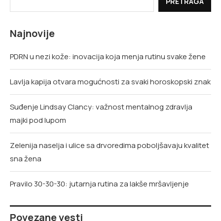
PRETRAGA
Najnovije
PDRN u nezi kože: inovacija koja menja rutinu svake žene
Lavlja kapija otvara mogućnosti za svaki horoskopski znak
Suđenje Lindsay Clancy: važnost mentalnog zdravlja
majki pod lupom
Zelenija naselja i ulice sa drvoredima poboljšavaju kvalitet
sna žena
Pravilo 30-30-30: jutarnja rutina za lakše mršavljenje
Povezane vesti