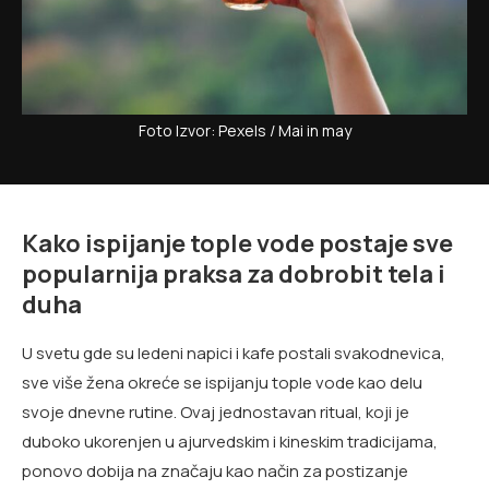
Foto Izvor: Pexels / Mai in may
Kako ispijanje tople vode postaje sve
popularnija praksa za dobrobit tela i
duha
U svetu gde su ledeni napici i kafe postali svakodnevica,
sve više žena okreće se ispijanju tople vode kao delu
svoje dnevne rutine. Ovaj jednostavan ritual, koji je
duboko ukorenjen u ajurvedskim i kineskim tradicijama,
ponovo dobija na značaju kao način za postizanje