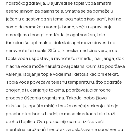
holističkog zdravlja. U ajurvedi se topla voda smatra
esencijalnom za balans tela. Smatra se da pomaže u
jačanju digestivnog sistema, poznatog kao ‘agni’, koji ne
samo da pomaže u varenju hrane, već i u upravljanju
emocijama i energijom. Kada je agni snažan, telo
funkcioniše optimalno, dok slab agni može dovesti do
neravnoteže i upale. Slično, kineska medicina veruje da
topla voda uspostavlja ravnotežu između jina i janga, dok
hladna voda može narušiti ovaj balans. Osim što podržava
varenje, ispijanje tople vode ima i detoksikacioni efekat.
Topla voda povećava telesnu temperaturu, što podstiče
znojenje i uklanjanje toksina, podržavajući prirodne
procese čišćenja organizma. Takođe, poboljšava
cirkulaciju, opušta mišiće i pruža osećaj smirenja, što je
posebno korisno u hladnijim mesecima kada telo traži
utehu i toplinu. Ova praksa nije samo fizička već i
mentalna, pružajući trenutak za osluškivanje sopstvenog