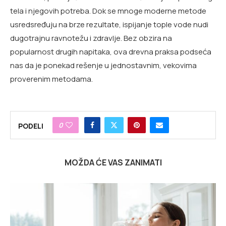
tela i njegovih potreba. Dok se mnoge moderne metode
usredsređuju na brze rezultate, ispijanje tople vode nudi
dugotrajnu ravnotežu i zdravlje. Bez obzira na
popularnost drugih napitaka, ova drevna praksa podseća
nas da je ponekad rešenje u jednostavnim, vekovima
proverenim metodama.
0
PODELI
MOŽDA ĆE VAS ZANIMATI