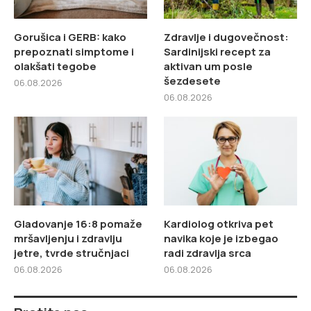
Gorušica i GERB: kako
Zdravlje i dugovečnost:
prepoznati simptome i
Sardinijski recept za
olakšati tegobe
aktivan um posle
šezdesete
06.08.2026
06.08.2026
Gladovanje 16:8 pomaže
Kardiolog otkriva pet
mršavljenju i zdravlju
navika koje je izbegao
jetre, tvrde stručnjaci
radi zdravlja srca
06.08.2026
06.08.2026