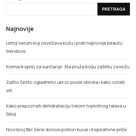
PRETRAGA
Najnovije
Letnji serum koji osvežava kožu i prati najnovije beauty
trendove
Krema ili sprej za sunčanje: šta pruža bolju zaštitu za kožu
Zašto često ogladnimo ubrzo posle obroka i kako ostati
siti
Kako prepoznati dehidrataciju tokom toplotnog talasa u
Srbiji
Novi broj Blic žene donosi poklon kuvar i inspirativne priče