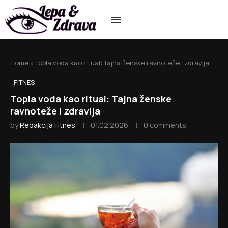
Home
»
Topla voda kao ritual: Tajna ženske ravnoteže i zdravlja
FITNES
Topla voda kao ritual: Tajna ženske
ravnoteže i zdravlja
by
Redakcija Fitnes
01.02.2026
0 comments