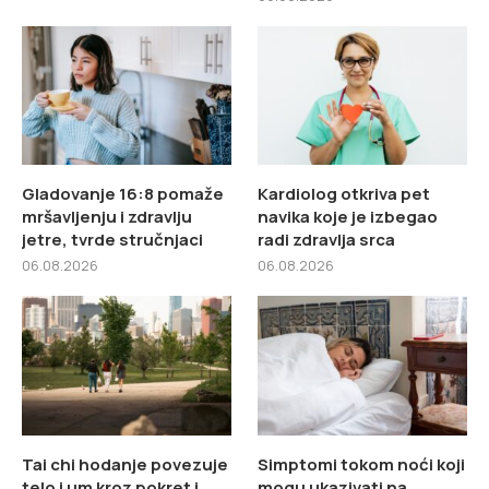
Gladovanje 16:8 pomaže
Kardiolog otkriva pet
mršavljenju i zdravlju
navika koje je izbegao
jetre, tvrde stručnjaci
radi zdravlja srca
06.08.2026
06.08.2026
Tai chi hodanje povezuje
Simptomi tokom noći koji
telo i um kroz pokret i
mogu ukazivati na