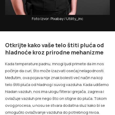
Foto Izvor: Pixabay / Utility_inc
Otkrijte kako vaše telo štiti pluća od
hladnoće kroz prirodne mehanizme
Kada temperature padnu, mnogi ljudi primete da im nos
počinje da curi, što može izazvati osećaj nelagodnosti.
Međutim, ova pojava nije znak bolesti već način na koji
telo štiti pluća od hladnog i suvog vazduha. Kada udišemo
hladan vazduh, nos ima ulogu filtera i grejača, zagreva i
ovlažuje vazduh pre nego što on stigne do pluća. Tokom
ovog procesa, u nosu se stvara dodatna sluz kako bi se
omogućilo ovlaživanje vazduha do potrebnog nivoa.