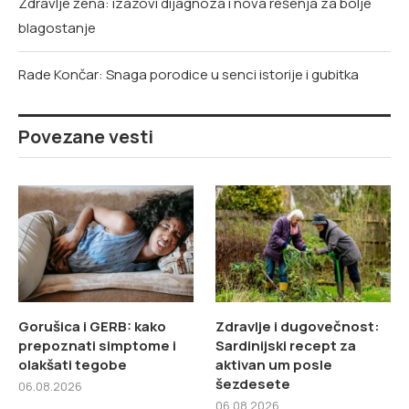
Zdravlje žena: izazovi dijagnoza i nova rešenja za bolje
blagostanje
Rade Končar: Snaga porodice u senci istorije i gubitka
Povezane vesti
Gorušica i GERB: kako
Zdravlje i dugovečnost:
prepoznati simptome i
Sardinijski recept za
olakšati tegobe
aktivan um posle
šezdesete
06.08.2026
06.08.2026