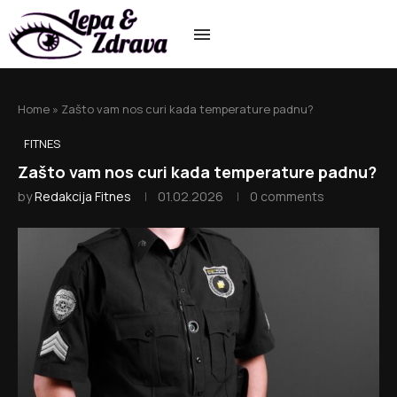
Home
»
Zašto vam nos curi kada temperature padnu?
FITNES
Zašto vam nos curi kada temperature padnu?
by
Redakcija Fitnes
01.02.2026
0 comments