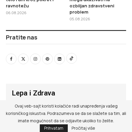
ravnotežu
ozbiljan zdravstveni
problem
06.08.2026
05.08.2026
Pratite nas
Lepa i Zdrava
Ovaj veb-sajt koristi kolačiće radi unapređenja vašeg
@ RED MEDIA GROUP 2026
korisničkog iskustva. Podrazumeva se da se slažete sa tim, ali
Kontakt
imate mogućnost da se odjavite ukoliko to želite.
Prihvatam
Pročitaj više
Impressum