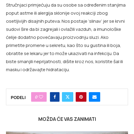
Stručnjaci primjećuju da su osobe sa određenim stanjima
poput astme ili alergija sklonije ovoj reakciji zbog
osetljivijih disajnih puteva. Nos postaje ‘slinav’ jer se krvni
sudovi šire da bi zagrejali i ovlažili vazduh, a imunološke
ćelije dodatno povećavaju proizvodnju sluzi. Ako
primetite promene u sekretu, kao što su gustina ili boja,
obratite se lekaru jer to može ukazivati na infekciju. Da
biste smanjili neprijatnosti, dišite kroz nos, koristite šal ili
masku i održavajte hidrataciju.
0
PODELI
MOŽDA ĆE VAS ZANIMATI