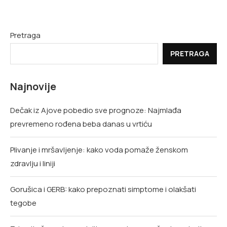
Pretraga
PRETRAGA
Najnovije
Dečak iz Ajove pobedio sve prognoze: Najmlađa
prevremeno rođena beba danas u vrtiću
Plivanje i mršavljenje: kako voda pomaže ženskom
zdravlju i liniji
Gorušica i GERB: kako prepoznati simptome i olakšati
tegobe