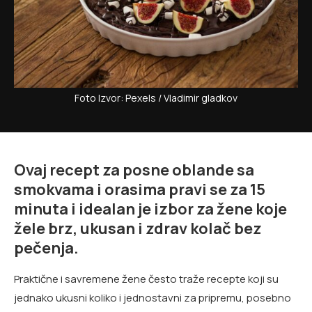
Foto Izvor: Pexels / Vladimir gladkov
Ovaj recept za posne oblande sa
smokvama i orasima pravi se za 15
minuta i idealan je izbor za žene koje
žele brz, ukusan i zdrav kolač bez
pečenja.
Praktične i savremene žene često traže recepte koji su
jednako ukusni koliko i jednostavni za pripremu, posebno