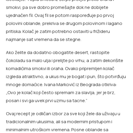
smokvi, pa sve dobro promešajte dok ne dobijete
ujednačen fil. Ovaj fil se potom raspoređuje po prvoj
polovini oblande, prekriva se drugom polovinom i lagano
pritiska. Kolač je zatim potrebno ostaviti u frižideru
najmanje sat vremena da se stegne.
Ako želite da dodatno obogatite desert, rastopite
čokoladu sa malo ulja i prelijte po vrhu, a zatim dekorišite
komadićima smokvi ili oraha. Ovako pripremljen kolač
izgleda atraktivno, a ukus mu je bogat i pun, što potvrđuju
mnoge domaćice. Ivana Marković iz Beograda otkriva:
„Ovo je kolač koji često spremam za slavlja, jer je brz,
posan i svi ga uvek prvi uzmu sa tacne.“
Ovaj recept je odličan izbor za sve koji žele da uživaju u
tradicionalnim ukusima, ali sa modernim pristupom i
minimalnim utroškom vremena. Posne oblande sa