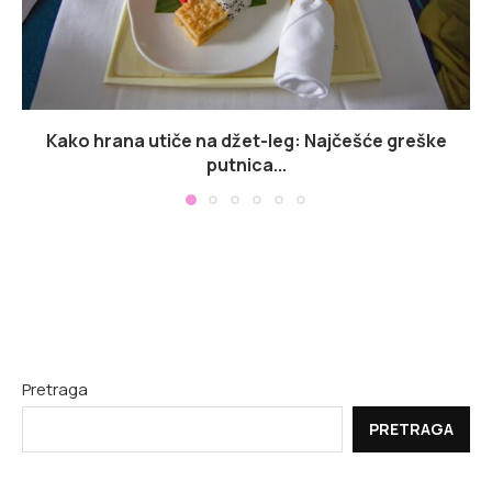
Kako hrana utiče na džet-leg: Najčešće greške
putnica...
Pretraga
PRETRAGA