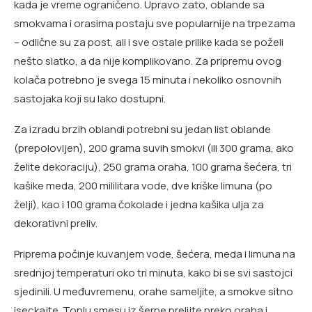
kada je vreme ograničeno. Upravo zato, oblande sa
smokvama i orasima postaju sve popularnije na trpezama
– odlične su za post, ali i sve ostale prilike kada se poželi
nešto slatko, a da nije komplikovano. Za pripremu ovog
kolača potrebno je svega 15 minuta i nekoliko osnovnih
sastojaka koji su lako dostupni.
Za izradu brzih oblandi potrebni su jedan list oblande
(prepolovljen), 200 grama suvih smokvi (ili 300 grama, ako
želite dekoraciju), 250 grama oraha, 100 grama šećera, tri
kašike meda, 200 mililitara vode, dve kriške limuna (po
želji), kao i 100 grama čokolade i jedna kašika ulja za
dekorativni preliv.
Priprema počinje kuvanjem vode, šećera, meda i limuna na
srednjoj temperaturi oko tri minuta, kako bi se svi sastojci
sjedinili. U međuvremenu, orahe sameljite, a smokve sitno
iseckajte. Toplu smesu iz šerpe prelijte preko oraha i