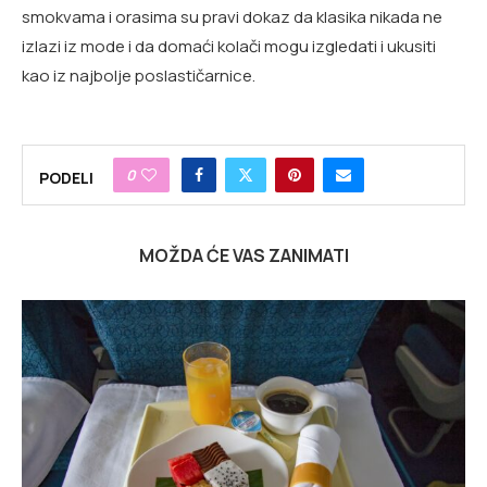
smokvama i orasima su pravi dokaz da klasika nikada ne
izlazi iz mode i da domaći kolači mogu izgledati i ukusiti
kao iz najbolje poslastičarnice.
0
PODELI
MOŽDA ĆE VAS ZANIMATI