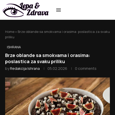
Home
»
Brze oblande sa smokvama i orasima: poslastica za svaku
priliku
ISHRANA
Brze oblande sa smokvama i orasima:
poslastica za svaku priliku
by
Redakcija Ishrana
05.02.2026
0 comments