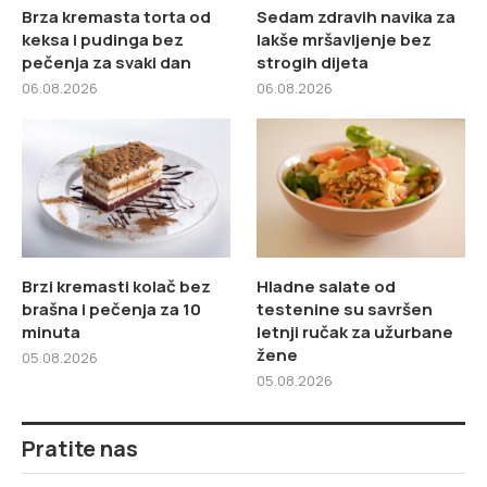
Brza kremasta torta od
Sedam zdravih navika za
keksa i pudinga bez
lakše mršavljenje bez
pečenja za svaki dan
strogih dijeta
06.08.2026
06.08.2026
Brzi kremasti kolač bez
Hladne salate od
brašna i pečenja za 10
testenine su savršen
minuta
letnji ručak za užurbane
žene
05.08.2026
05.08.2026
Pratite nas