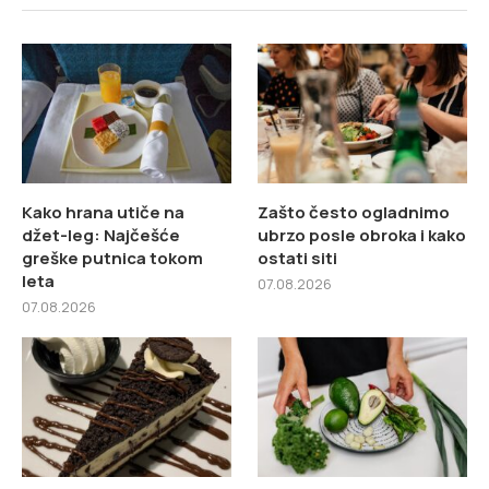
Kako hrana utiče na
Zašto često ogladnimo
džet-leg: Najčešće
ubrzo posle obroka i kako
greške putnica tokom
ostati siti
leta
07.08.2026
07.08.2026