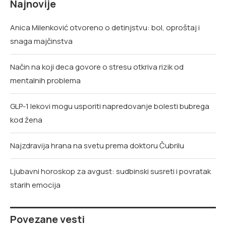
Najnovije
Anica Milenković otvoreno o detinjstvu: bol, oproštaj i
snaga majčinstva
Način na koji deca govore o stresu otkriva rizik od
mentalnih problema
GLP-1 lekovi mogu usporiti napredovanje bolesti bubrega
kod žena
Najzdravija hrana na svetu prema doktoru Čubrilu
Ljubavni horoskop za avgust: sudbinski susreti i povratak
starih emocija
Povezane vesti