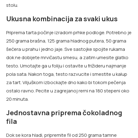
stolu.
Ukusna kombinacija za svaki ukus
Priprema tarta počinje izradom prhke podloge. Potrebno je
250 grama brašna, 125 grama hladnog putera, 50 grama
šećera u prahu i jedno jaje. Sve sastojke spojite rukama
dok ne dobijete mrvičastu smesu, a zatim umesite glatko
testo. Umotajte ga u foliju i ostavite u frižideru najmanje
pola sata. Nakon toga, testo razvucite i smestite u kalup
za tart. Viljuškom izbockajte dno kako bi tokom pečenja
ostalo ravno. Pecite u zagrejanoj rerni na 180 stepeni oko
20 minuta.
Jednostavna priprema čokoladnog
fila
Dok se kora hladi, pripremite fil od 250 grama tamne