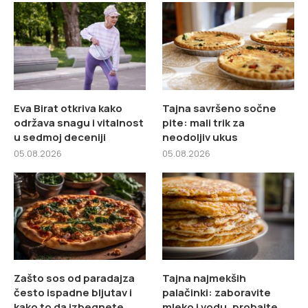
Eva Birat otkriva kako
Tajna savršeno sočne
održava snagu i vitalnost
pite: mali trik za
u sedmoj deceniji
neodoljiv ukus
05.08.2026
05.08.2026
Zašto sos od paradajza
Tajna najmekših
često ispadne bljutav i
palačinki: zaboravite
kako to da izbegnete
mleko i vodu, probajte