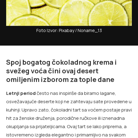
Foto Izvor: Pixabay / Noname_13
Spoj bogatog čokoladnog krema i
svežeg voća čini ovaj desert
omiljenim izborom za tople dane
Letnji period
često nas inspiriše da biramo lagane,
osvežavajuće deserte koji ne zahtevaju sate provedene u
kuhinji. Upravo zato, čokoladni tart sa voćem postaje pravi
hit za ženske druženja, porodične ručkove ili iznenadna
okupljanja sa prijateljicama. Ovaj tart se lako priprema, a
istovremeno izgleda elegantno i primamljivo na svakom