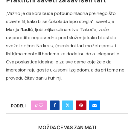
„Važno je da kora bude potpuno hladna pre nego što
stavite fil, kako bi se čokolada lepo stegla“, savetuje
Marija Radić
, ljubiteljka kulinarstva. Takođe, voće
rasporedite neposredno pred služenje kako bi ostalo
sveže i sočno. Na kraju, čokoladni tart možete posuti
listićima mente ili badema za dodatnu dozu elegancije.
Ova poslastica idealna je za sve dame koje žele da
impresioniraju goste ukusom i izgledom, a da pri tome ne
provedu čitav dan u kuhinji.
0
PODELI
MOŽDA ĆE VAS ZANIMATI