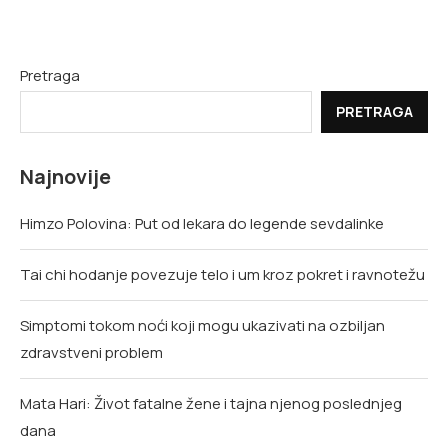
Pretraga
PRETRAGA
Najnovije
Himzo Polovina: Put od lekara do legende sevdalinke
Tai chi hodanje povezuje telo i um kroz pokret i ravnotežu
Simptomi tokom noći koji mogu ukazivati na ozbiljan
zdravstveni problem
Mata Hari: Život fatalne žene i tajna njenog poslednjeg
dana