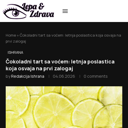
Home
»
Čokoladni tart sa voćem: letnja poslastica koja osvaja na
prvi zalogaj
ISHRANA
Čokoladni tart sa voćem: letnja poslastica
koja osvaja na prvi zalogaj
by
Redakcija Ishrana
04.06.2026
0 comments