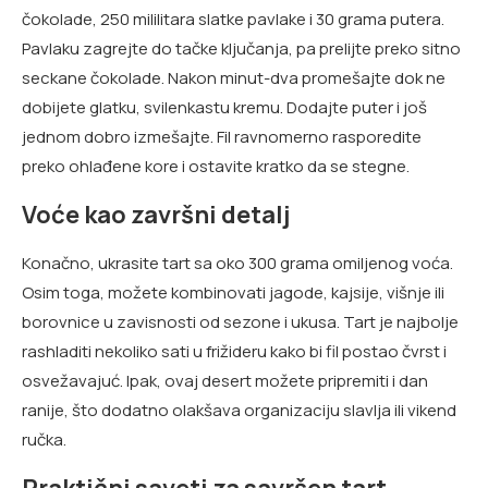
čokolade, 250 mililitara slatke pavlake i 30 grama putera.
Pavlaku zagrejte do tačke ključanja, pa prelijte preko sitno
seckane čokolade. Nakon minut-dva promešajte dok ne
dobijete glatku, svilenkastu kremu. Dodajte puter i još
jednom dobro izmešajte. Fil ravnomerno rasporedite
preko ohlađene kore i ostavite kratko da se stegne.
Voće kao završni detalj
Konačno, ukrasite tart sa oko 300 grama omiljenog voća.
Osim toga, možete kombinovati jagode, kajsije, višnje ili
borovnice u zavisnosti od sezone i ukusa. Tart je najbolje
rashladiti nekoliko sati u frižideru kako bi fil postao čvrst i
osvežavajuć. Ipak, ovaj desert možete pripremiti i dan
ranije, što dodatno olakšava organizaciju slavlja ili vikend
ručka.
Praktični saveti za savršen tart