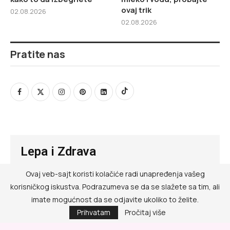
ovaj trik
02.08.2026
02.08.2026
Pratite nas
Lepa i Zdrava
Ovaj veb-sajt koristi kolačiće radi unapređenja vašeg
@ RED MEDIA GROUP 2026
korisničkog iskustva. Podrazumeva se da se slažete sa tim, ali
Kontakt
imate mogućnost da se odjavite ukoliko to želite.
Prihvatam
Pročitaj više
Impressum