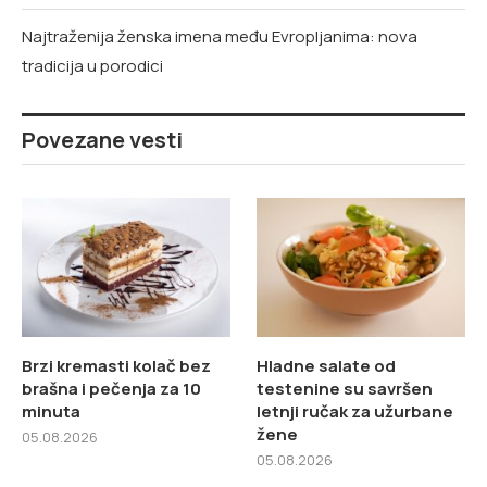
Najtraženija ženska imena među Evropljanima: nova
tradicija u porodici
Povezane vesti
Brzi kremasti kolač bez
Hladne salate od
brašna i pečenja za 10
testenine su savršen
minuta
letnji ručak za užurbane
žene
05.08.2026
05.08.2026