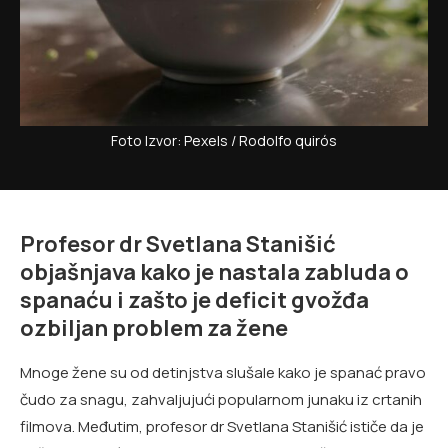
Foto Izvor: Pexels / Rodolfo quirós
Profesor dr Svetlana Stanišić
objašnjava kako je nastala zabluda o
spanaću i zašto je deficit gvožđa
ozbiljan problem za žene
Mnoge žene su od detinjstva slušale kako je spanać pravo
čudo za snagu, zahvaljujući popularnom junaku iz crtanih
filmova. Međutim, profesor dr Svetlana Stanišić ističe da je