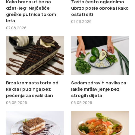
Kako hrana utiče na
Zašto često ogladnimo
džet-leg: Najčešće
ubrzo posle obroka i kako
greške putnica tokom
ostati siti
leta
07.08.2026
07.08.2026
Brza kremasta torta od
Sedam zdravih navika za
keksa i pudinga bez
lakše mršavljenje bez
pečenja za svaki dan
strogih dijeta
06.08.2026
06.08.2026