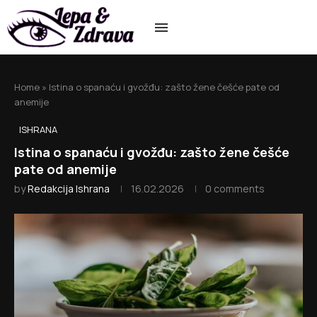
Home
»
Istina o spanaću i gvožđu: zašto žene češće pate od
anemije
ISHRANA
Istina o spanaću i gvožđu: zašto žene češće
pate od anemije
by
Redakcija Ishrana
16.02.2026
0 comments