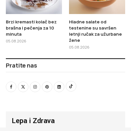
Brzi kremasti kolač bez
Hladne salate od
brašna i pečenja za 10
testenine su savršen
minuta
letnji ručak za užurbane
žene
05.08.2026
05.08.2026
Pratite nas
Lepa i Zdrava