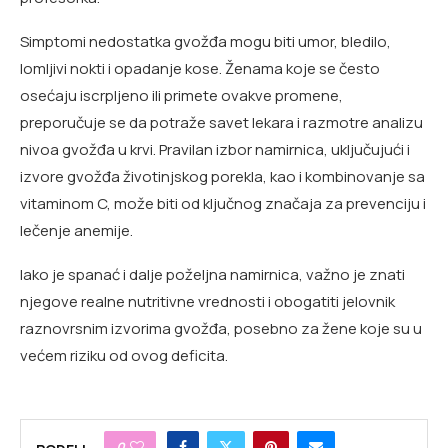
Simptomi nedostatka gvožđa mogu biti umor, bledilo,
lomljivi nokti i opadanje kose. Ženama koje se često
osećaju iscrpljeno ili primete ovakve promene,
preporučuje se da potraže savet lekara i razmotre analizu
nivoa gvožđa u krvi. Pravilan izbor namirnica, uključujući i
izvore gvožđa životinjskog porekla, kao i kombinovanje sa
vitaminom C, može biti od ključnog značaja za prevenciju i
lečenje anemije.
Iako je spanać i dalje poželjna namirnica, važno je znati
njegove realne nutritivne vrednosti i obogatiti jelovnik
raznovrsnim izvorima gvožđa, posebno za žene koje su u
većem riziku od ovog deficita.
0