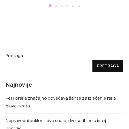
Pretraga
PRETRAGA
Najnovije
Pet koraka značajno povećava šanse za izlečenje raka
glave i vrata
Nepravedni pokloni: dve snaje, dve sudbine u istoj
porodici