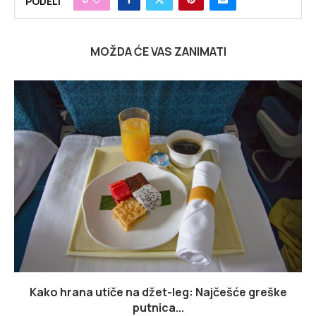
PODELI
MOŽDA ĆE VAS ZANIMATI
Kako hrana utiče na džet-leg: Najčešće greške
putnica...