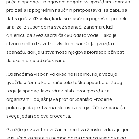
priča o spanaću i njegovom bogatstvu gvožđem zapravo
proizašla iz pogrešnih naučnih pretpostavki. Ta zabluda
datira još iz XIX veka, kada su naučnici pogrešno preneli
analize iz sušenog na svež spanać, zanemarujući
činjenicu da svež sadrži čak 90 odsto vode. Tako je
stvoren mit o izuzetno visokom sadržaju gvožđa u
spanaću, dok je u stvarnosti njegova bioraspoloživost
daleko manja od očekivane.
„Spanać ima visok nivo oksalne kiseline, koja vezuje
gvožđe u formu koju naše telo teško apsorbuje. Zbog
toga je spanać, iako zdrav, slab izvor gvožđa za
organizam“, objašnjava prof. dr Stanišić. Procene
pokazuju da je stvarna iskoristivost gvožđa iz spanaća
svega jedan do dva procenta.
Gvožđe je izuzetno važan mineral za žensko zdravlje, jer
je ključan za sintezu hemoglobina i prenos kiseonika do