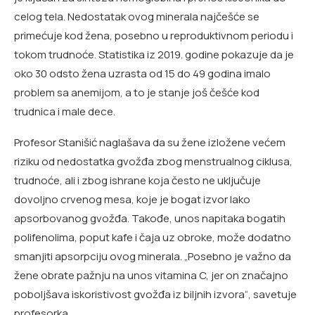
celog tela. Nedostatak ovog minerala najčešće se
primećuje kod žena, posebno u reproduktivnom periodu i
tokom trudnoće. Statistika iz 2019. godine pokazuje da je
oko 30 odsto žena uzrasta od 15 do 49 godina imalo
problem sa anemijom, a to je stanje još češće kod
trudnica i male dece.
Profesor Stanišić naglašava da su žene izložene većem
riziku od nedostatka gvožđa zbog menstrualnog ciklusa,
trudnoće, ali i zbog ishrane koja često ne uključuje
dovoljno crvenog mesa, koje je bogat izvor lako
apsorbovanog gvožđa. Takođe, unos napitaka bogatih
polifenolima, poput kafe i čaja uz obroke, može dodatno
smanjiti apsorpciju ovog minerala. „Posebno je važno da
žene obrate pažnju na unos vitamina C, jer on značajno
poboljšava iskoristivost gvožđa iz biljnih izvora“, savetuje
profesorka.