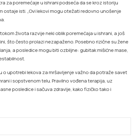
a za poremećaje u ishrani podseća da se kroz istoriju
m ostaje isti. „Ovi lekovi mogu otežati redovno unošenje
na.
kom života razvije neki oblik poremećaja u ishrani, a još
ežini, što često prolazi nezapaženo. Posebno rizične su žene
danja, a posledice mogu biti ozbiljne: gubitak mišićne mase,
estabilnost.
ju o upotrebi lekova za mršavljenje važno da potraže savet
ani i sopstvenom telu. Pravilno vođena terapija, uz
ne posledice i sačuva zdravlje, kako fizičko tako i