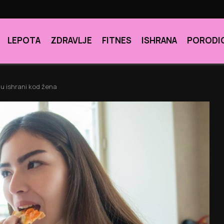
LEPOTA
ZDRAVLJE
FITNES
ISHRANA
PORODI
u ishrani kod žena