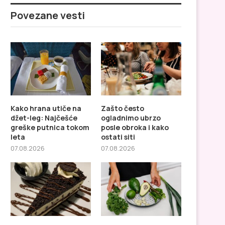
Povezane vesti
Kako hrana utiče na
Zašto često
džet-leg: Najčešće
ogladnimo ubrzo
greške putnica tokom
posle obroka i kako
leta
ostati siti
07.08.2026
07.08.2026