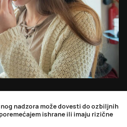
čnog nadzora može dovesti do ozbiljnih
 poremećajem ishrane ili imaju rizične