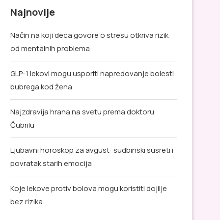
Najnovije
Način na koji deca govore o stresu otkriva rizik
od mentalnih problema
GLP-1 lekovi mogu usporiti napredovanje bolesti
bubrega kod žena
Najzdravija hrana na svetu prema doktoru
Čubrilu
Ljubavni horoskop za avgust: sudbinski susreti i
povratak starih emocija
Koje lekove protiv bolova mogu koristiti dojilje
bez rizika