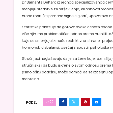
Dr Samanta DeKaro iz jednog specijalizovanog centr
menjaju sredstva za mršavljenje, ali osnovni proble
hrane i narušiti prirodne signale gladi“, upozorava o
Statistika pokazuje da gotovo svaka deseta osoba to
više njih ima problematičan odnos prema hrani ili t
koje se smenjuju između restriktivne ishrane i preje
hormonski disbalansi, osećaj slabosti i psihološka n
Stručnjaci naglašavaju da je za žene koje razmišlja
stručnjaka i da budu iskrene o svom odnosu prema hr
psihološku podršku, može pomoći da se izbegnu opas
mentalno.
0
PODELI