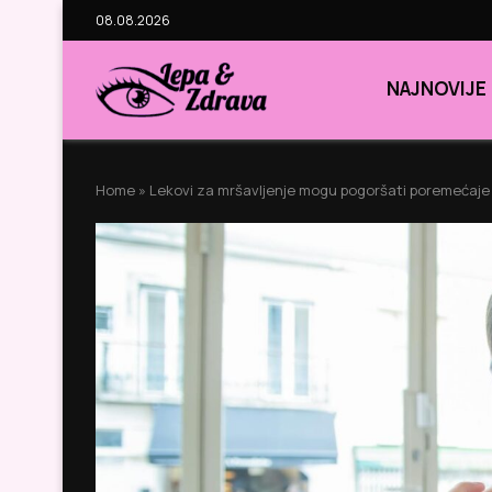
08.08.2026
NAJNOVIJE
Home
»
Lekovi za mršavljenje mogu pogoršati poremećaje 