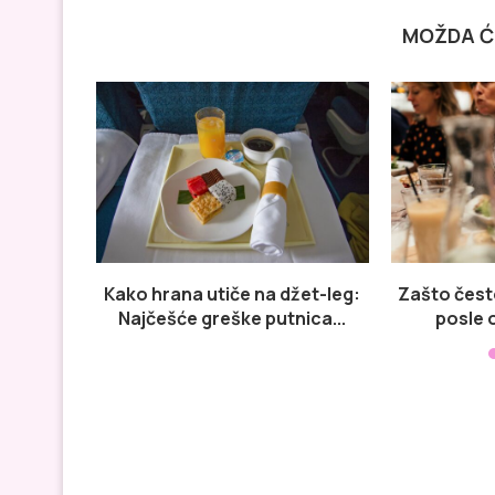
MOŽDA Ć
Kako hrana utiče na džet-leg:
Zašto čest
Najčešće greške putnica...
posle o