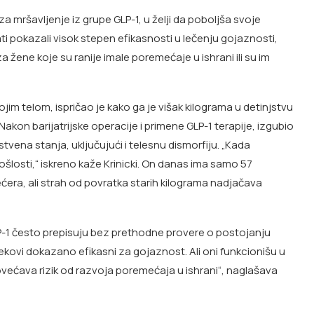
a mršavljenje iz grupe GLP-1, u želji da poboljša svoje
arati pokazali visok stepen efikasnosti u lečenju gojaznosti,
 žene koje su ranije imale poremećaje u ishrani ili su im
jim telom, ispričao je kako ga je višak kilograma u detinjstvu
 Nakon barijatrijske operacije i primene GLP-1 terapije, izgubio
stvena stanja, uključujući i telesnu dismorfiju. „Kada
ošlosti,“ iskreno kaže Krinicki. On danas ima samo 57
era, ali strah od povratka starih kilograma nadjačava
GLP-1 često prepisuju bez prethodne provere o postojanju
lekovi dokazano efikasni za gojaznost. Ali oni funkcionišu u
povećava rizik od razvoja poremećaja u ishrani“, naglašava