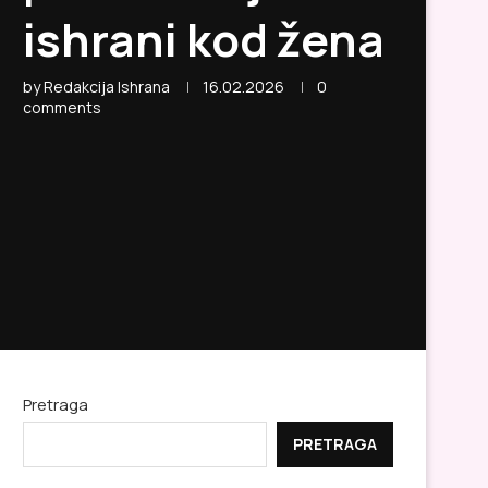
ishrani kod žena
by
Redakcija Ishrana
16.02.2026
0
comments
Pretraga
PRETRAGA