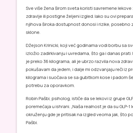
Sve više žena širom sveta koristi savremene lekove z
zdravlje ili postigne željeni izgled. Iako su ovi prep
njihova široka dostupnost donosi i rizike, posebno za
sklone.
Džejson Krinicki, koji već godinama vodi borbu sa svo
izložio zadirkivanju i uvredama, što ga i danas prati.
je preko 36 kilograma, ali je ubrzo razvila nova zdrav
pokušavam da jedem, i dalje mi odzvanjaju reči iz pr
kilograma i suočava se sa gubitkom kose i padom šeć
potrebu za oporavkom.
Robin Pašbi, psiholog, ističe da se lekovi iz grupe 
poremećaja u ishrani. „Naša realnost je da su GLP-1 
okruženju gde je pritisak na izgled veoma jak, što 
Pašbi.