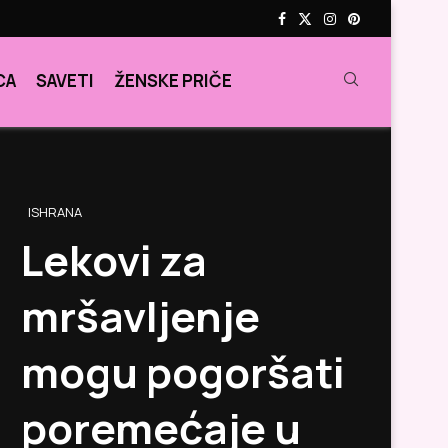
CA
SAVETI
ŽENSKE PRIČE
ISHRANA
Lekovi za
mršavljenje
mogu pogoršati
poremećaje u