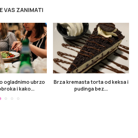
E VAS ZANIMATI
o ogladnimo ubrzo
Brza kremasta torta od keksa i
broka i kako...
pudinga bez...