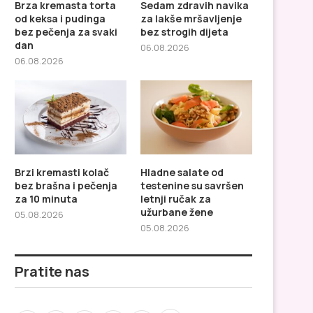
Brza kremasta torta
Sedam zdravih navika
od keksa i pudinga
za lakše mršavljenje
bez pečenja za svaki
bez strogih dijeta
dan
06.08.2026
06.08.2026
Brzi kremasti kolač
Hladne salate od
Sedam zdravih navika za lakše
Brzi kremasti kolač bez
bez brašna i pečenja
testenine su savršen
za 10 minuta
letnji ručak za
mršavljenje bez strogih...
i pečenja za...
užurbane žene
05.08.2026
05.08.2026
Pratite nas