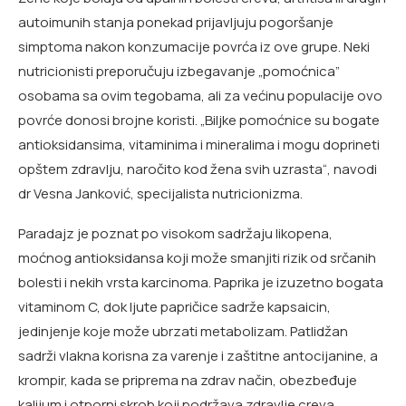
autoimunih stanja ponekad prijavljuju pogoršanje
simptoma nakon konzumacije povrća iz ove grupe. Neki
nutricionisti preporučuju izbegavanje „pomoćnica”
osobama sa ovim tegobama, ali za većinu populacije ovo
povrće donosi brojne koristi. „Biljke pomoćnice su bogate
antioksidansima, vitaminima i mineralima i mogu doprineti
opštem zdravlju, naročito kod žena svih uzrasta“, navodi
dr Vesna Janković, specijalista nutricionizma.
Paradajz je poznat po visokom sadržaju likopena,
moćnog antioksidansa koji može smanjiti rizik od srčanih
bolesti i nekih vrsta karcinoma. Paprika je izuzetno bogata
vitaminom C, dok ljute papričice sadrže kapsaicin,
jedinjenje koje može ubrzati metabolizam. Patlidžan
sadrži vlakna korisna za varenje i zaštitne antocijanine, a
krompir, kada se priprema na zdrav način, obezbeđuje
kalijum i otporni skrob koji podržava zdravlje creva.