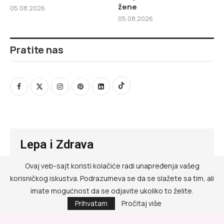
žene
05.08.2026
05.08.2026
Pratite nas
Lepa i Zdrava
Ovaj veb-sajt koristi kolačiće radi unapređenja vašeg
@ RED MEDIA GROUP 2026
korisničkog iskustva. Podrazumeva se da se slažete sa tim, ali
Kontakt
imate mogućnost da se odjavite ukoliko to želite.
Prihvatam
Pročitaj više
Impressum