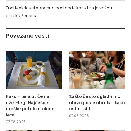
Endi Mekdauel ponosno nosi sedu kosu i šalje važnu
poruku ženama
Povezane vesti
Kako hrana utiče na
Zašto često ogladnimo
džet-leg: Najčešće
ubrzo posle obroka i kako
greške putnica tokom
ostati siti
leta
07.08.2026
07.08.2026