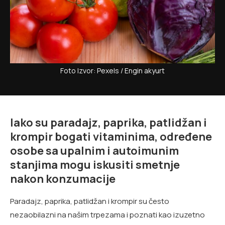
Foto Izvor: Pexels / Engin akyurt
Iako su paradajz, paprika, patlidžan i
krompir bogati vitaminima, određene
osobe sa upalnim i autoimunim
stanjima mogu iskusiti smetnje
nakon konzumacije
Paradajz, paprika, patlidžan i krompir su često
nezaobilazni na našim trpezama i poznati kao izuzetno