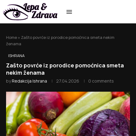
Home
»
Zašto povrće iz porodice pomoćnica smeta nekim
ženama
ISHRANA
Zašto povrće iz porodice pomoćnica smeta
nekim ženama
by
Redakcija Ishrana
27.04.2026
0 comments