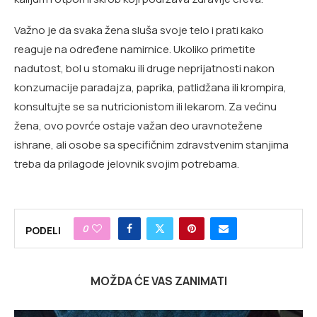
Važno je da svaka žena sluša svoje telo i prati kako
reaguje na određene namirnice. Ukoliko primetite
nadutost, bol u stomaku ili druge neprijatnosti nakon
konzumacije paradajza, paprika, patlidžana ili krompira,
konsultujte se sa nutricionistom ili lekarom. Za većinu
žena, ovo povrće ostaje važan deo uravnotežene
ishrane, ali osobe sa specifičnim zdravstvenim stanjima
treba da prilagode jelovnik svojim potrebama.
0
PODELI
MOŽDA ĆE VAS ZANIMATI