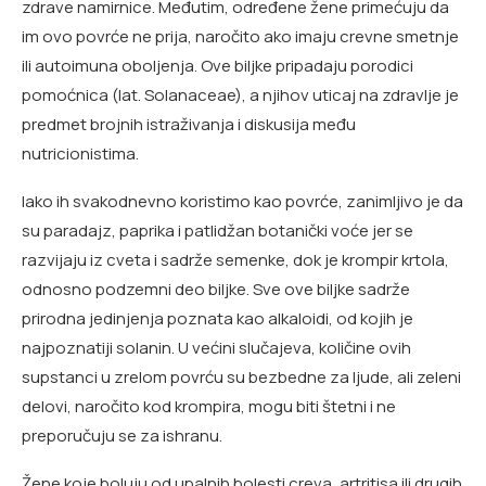
zdrave namirnice. Međutim, određene žene primećuju da
im ovo povrće ne prija, naročito ako imaju crevne smetnje
ili autoimuna oboljenja. Ove biljke pripadaju porodici
pomoćnica (lat. Solanaceae), a njihov uticaj na zdravlje je
predmet brojnih istraživanja i diskusija među
nutricionistima.
Iako ih svakodnevno koristimo kao povrće, zanimljivo je da
su paradajz, paprika i patlidžan botanički voće jer se
razvijaju iz cveta i sadrže semenke, dok je krompir krtola,
odnosno podzemni deo biljke. Sve ove biljke sadrže
prirodna jedinjenja poznata kao alkaloidi, od kojih je
najpoznatiji solanin. U većini slučajeva, količine ovih
supstanci u zrelom povrću su bezbedne za ljude, ali zeleni
delovi, naročito kod krompira, mogu biti štetni i ne
preporučuju se za ishranu.
Žene koje boluju od upalnih bolesti creva, artritisa ili drugih