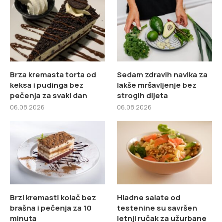
Brza kremasta torta od
Sedam zdravih navika za
keksa i pudinga bez
lakše mršavljenje bez
pečenja za svaki dan
strogih dijeta
06.08.2026
06.08.2026
Brzi kremasti kolač bez
Hladne salate od
brašna i pečenja za 10
testenine su savršen
minuta
letnji ručak za užurbane