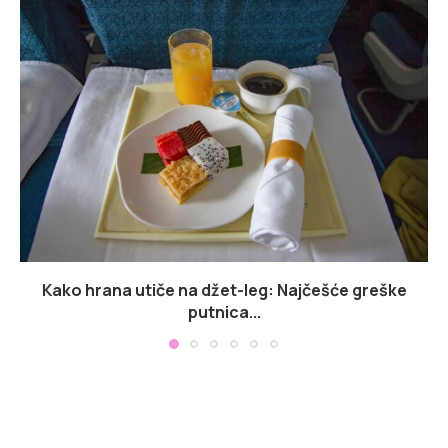
Kako hrana utiče na džet-leg: Najčešće greške
putnica...