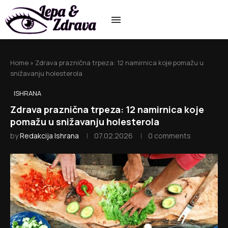
Home
»
Zdrava praznična trpeza: 12 namirnica koje pomažu u
snižavanju holesterola
ISHRANA
Zdrava praznična trpeza: 12 namirnica koje
pomažu u snižavanju holesterola
by
Redakcija Ishrana
07.02.2026
0 comments