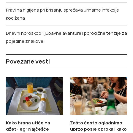
Pravilna higijena pri brisanju sprečava urinarne infekcije
kod žena
Dnevni horoskop: ljubavne avanture i porodične tenzije za
pojedine znakove
Povezane vesti
Kako hrana utiče na
Zašto često ogladnimo
džet-leg: Najčešće
ubrzo posle obroka i kako