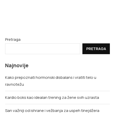
Pretraga
PRETRAGA
Najnovije
Kako prepoznati hormonski disbalans i vratiti telo u
ravnotežu
Kardio boks kao idealan trening za žene svih uzrasta
San važniji od ishrane i vežbanja za uspeh tinejdžera