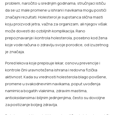
problem, naročito u srednjim godinama, stručnjaci ističu
da se uz male promene u ishrani i navikama mogu postići
značajni rezultati. Holesterol je supstanca slična masti
koju proizvodi jetra, važna za organizam, ali njegov višak
može dovesti do ozbiljnih komplikacija. Rano
prepoznavanje i kontrola holesterola, posebno kod žena
koje vode računa o zdravlju svoje porodice, od izuzetnog
je značaja.
Pored lekova koje prepisuje lekar, osnovu prevencije i
kontrole čini uravnotežena ishrana i redovna fizička
aktivnost. Kada su vrednosti holesterola blago povišene,
promene u svakodnevnim navikama, poput uvođenja
namirnica bogatih vlaknima, zdravim mastima,
antioksidansima i biljnim jedinjenjima, često su dovoljne
za postizanje boljeg zdravlja.