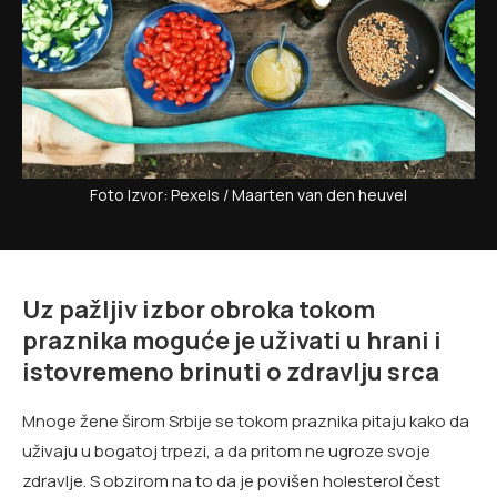
Foto Izvor: Pexels / Maarten van den heuvel
Uz pažljiv izbor obroka tokom
praznika moguće je uživati u hrani i
istovremeno brinuti o zdravlju srca
Mnoge žene širom Srbije se tokom praznika pitaju kako da
uživaju u bogatoj trpezi, a da pritom ne ugroze svoje
zdravlje. S obzirom na to da je povišen holesterol čest