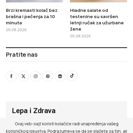
Brzi kremasti kolač bez
Hladne salate od
brašna i pečenja za 10
testenine su savršen
minuta
letnji ručak za užurbane
žene
05.08.2026
05.08.2026
Pratite nas
Lepa i Zdrava
Ovaj veb-sajt koristi kolačiće radi unapređenja vašeg
@ RED MEDIA GROUP 2026
korisničkog iskustva. Podrazumeva se da se slažete sa tim, ali