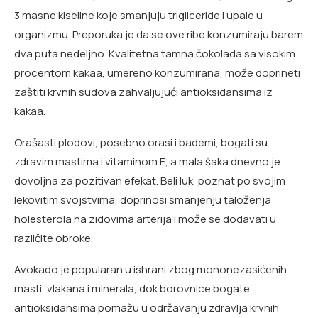
3 masne kiseline koje smanjuju trigliceride i upale u
organizmu. Preporuka je da se ove ribe konzumiraju barem
dva puta nedeljno. Kvalitetna tamna čokolada sa visokim
procentom kakaa, umereno konzumirana, može doprineti
zaštiti krvnih sudova zahvaljujući antioksidansima iz
kakaa.
Orašasti plodovi, posebno orasi i bademi, bogati su
zdravim mastima i vitaminom E, a mala šaka dnevno je
dovoljna za pozitivan efekat. Beli luk, poznat po svojim
lekovitim svojstvima, doprinosi smanjenju taloženja
holesterola na zidovima arterija i može se dodavati u
različite obroke.
Avokado je popularan u ishrani zbog mononezasićenih
masti, vlakana i minerala, dok borovnice bogate
antioksidansima pomažu u održavanju zdravlja krvnih