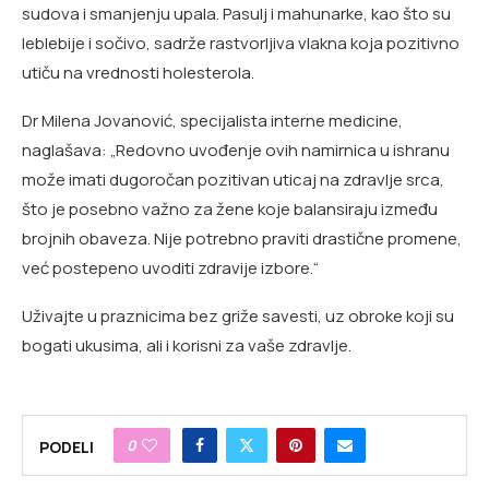
sudova i smanjenju upala. Pasulj i mahunarke, kao što su
leblebije i sočivo, sadrže rastvorljiva vlakna koja pozitivno
utiču na vrednosti holesterola.
Dr Milena Jovanović, specijalista interne medicine,
naglašava: „Redovno uvođenje ovih namirnica u ishranu
može imati dugoročan pozitivan uticaj na zdravlje srca,
što je posebno važno za žene koje balansiraju između
brojnih obaveza. Nije potrebno praviti drastične promene,
već postepeno uvoditi zdravije izbore.“
Uživajte u praznicima bez griže savesti, uz obroke koji su
bogati ukusima, ali i korisni za vaše zdravlje.
0
PODELI