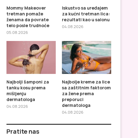
Mommy Makeover
Iskustvo sa uređajem
tretman pomaže
za kućni tretman lica:
ženama da povrate
rezultati kao u salonu
telo posle trudnoće
04.08.2026
05.08.2026
Najbolji šamponi za
Najbolje kreme za lice
tanku kosu prema
sa zaštitnim faktorom
mišljenju
za žene prema
dermatologa
preporuci
dermatologa
04.08.2026
04.08.2026
Pratite nas