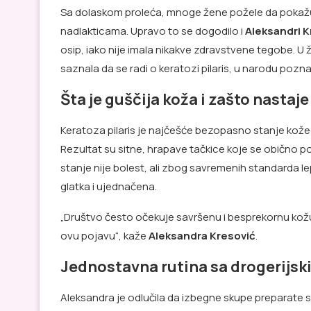
Sa dolaskom proleća, mnoge žene požele da pokažu r
nadlakticama. Upravo to se dogodilo i
Aleksandri K
osip, iako nije imala nikakve zdravstvene tegobe. U žel
saznala da se radi o keratozi pilaris, u narodu pozna
Šta je guščija koža i zašto nastaje
Keratoza pilaris je najčešće bezopasno stanje kože 
Rezultat su sitne, hrapave tačkice koje se obično p
stanje nije bolest, ali zbog savremenih standarda 
glatka i ujednačena.
„Društvo često očekuje savršenu i besprekornu ko
ovu pojavu“, kaže
Aleksandra Kresović
.
Jednostavna rutina sa drogerijs
Aleksandra je odlučila da izbegne skupe preparate 