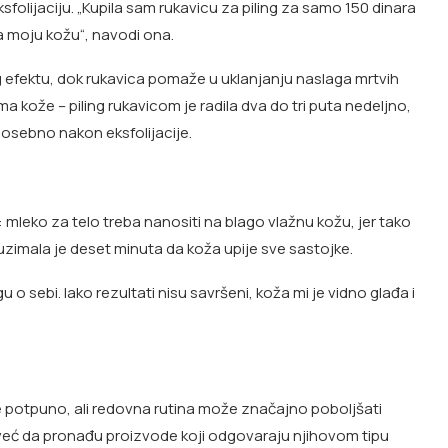
olijaciju. „Kupila sam rukavicu za piling za samo 150 dinara
za moju kožu“, navodi ona.
ng efektu, dok rukavica pomaže u uklanjanju naslaga mrtvih
ma kože – piling rukavicom je radila dva do tri puta nedeljno,
posebno nakon eksfolijacije.
t: mleko za telo treba nanositi na blago vlažnu kožu, jer tako
zimala je deset minuta da koža upije sve sastojke.
u o sebi. Iako rezultati nisu savršeni, koža mi je vidno glađa i
e potpuno, ali redovna rutina može značajno poboljšati
već da pronađu proizvode koji odgovaraju njihovom tipu