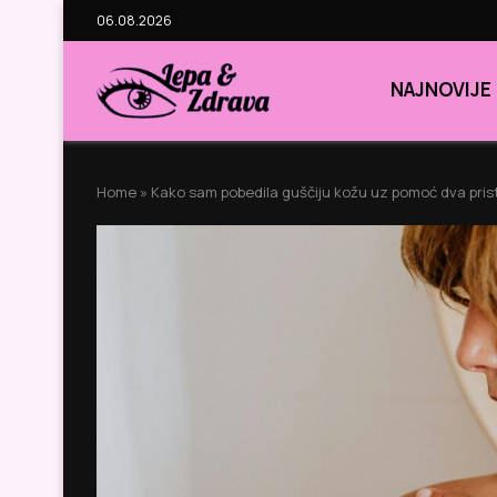
06.08.2026
NAJNOVIJE
Home
»
Kako sam pobedila guščiju kožu uz pomoć dva pri