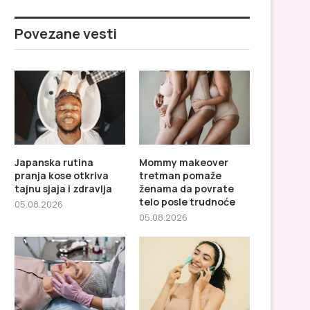
Povezane vesti
Japanska rutina
Mommy makeover
pranja kose otkriva
tretman pomaže
tajnu sjaja i zdravlja
ženama da povrate
telo posle trudnoće
05.08.2026
05.08.2026