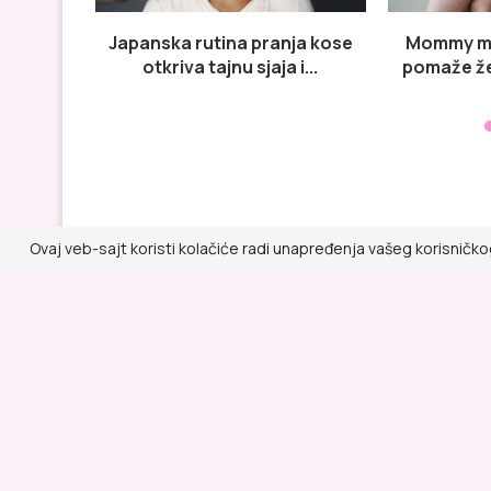
Japanska rutina pranja kose
Mommy ma
otkriva tajnu sjaja i...
pomaže ž
Ovaj veb-sajt koristi kolačiće radi unapređenja vašeg korisničko
Lepa i Zdrava
@ RED MEDIA GROUP 2026
Kontakt
Impressum