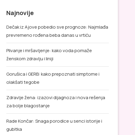
Najnovije
Dečak iz Ajove pobedio sve prognoze: Najmlađa
prevremeno rođena beba danas u vrtiću
Plivanje i mršavljenje: kako voda pomaže
ženskom zdravlju i liniji
Gorušica i GERB: kako prepoznati simptome i
olakšati tegobe
Zdravlje žena: izazovi dijagnoza i nova rešenja
za bolje blagostanje
Rade Končar: Snaga porodice u senci istorije i
gubitka