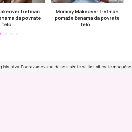
keover tretman
Mommy Makeover tretman
enama da povrate
pomaže ženama da povrate
telo...
telo...
g iskustva. Podrazumeva se da se slažete sa tim, ali imate mogućnost