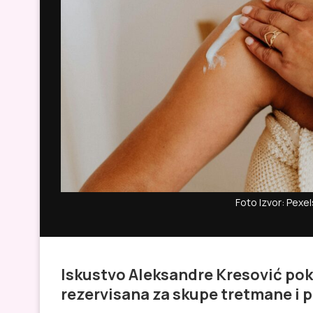
Foto Izvor: Pex
Iskustvo Aleksandre Kresović pok
rezervisana za skupe tretmane i 