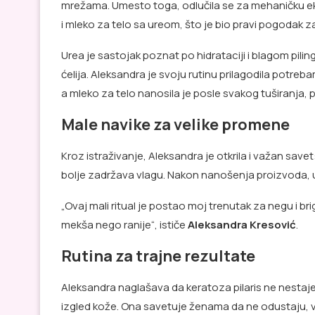
mrežama. Umesto toga, odlučila se za mehaničku eksf
i mleko za telo sa ureom, što je bio pravi pogodak 
Urea je sastojak poznat po hidrataciji i blagom pili
ćelija. Aleksandra je svoju rutinu prilagodila potreba
a mleko za telo nanosila je posle svakog tuširanja, 
Male navike za velike promene
Kroz istraživanje, Aleksandra je otkrila i važan save
bolje zadržava vlagu. Nakon nanošenja proizvoda, u
„Ovaj mali ritual je postao moj trenutak za negu i brig
mekša nego ranije“, ističe
Aleksandra Kresović
.
Rutina za trajne rezultate
Aleksandra naglašava da keratoza pilaris ne nestaj
izgled kože. Ona savetuje ženama da ne odustaju, 