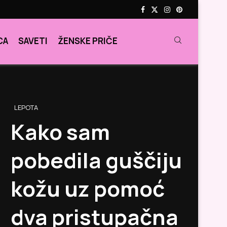
CA
SAVETI
ŽENSKE PRIČE
LEPOTA
Kako sam
pobedila guščiju
kožu uz pomoć
dva pristupačna