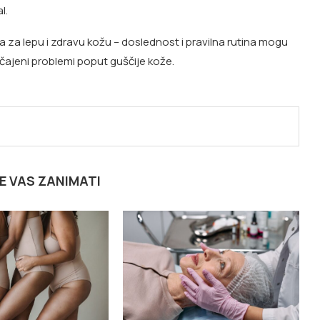
l.
za lepu i zdravu kožu – doslednost i pravilna rutina mogu
ičajeni problemi poput guščije kože.
E VAS ZANIMATI