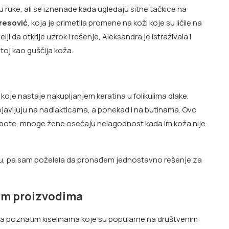
uke, ali se iznenade kada ugledaju sitne tačkice na
resović
, koja je primetila promene na koži koje su ličile na
ji da otkrije uzrok i rešenje, Aleksandra je istraživala i
toj kao guščija koža.
koje nastaje nakupljanjem keratina u folikulima dlake.
ojavljuju na nadlakticama, a ponekad i na butinama. Ovo
lepote, mnoge žene osećaju nelagodnost kada im koža nije
žu, pa sam poželela da pronađem jednostavno rešenje za
kim proizvodima
sa poznatim kiselinama koje su popularne na društvenim