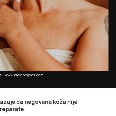
els / Www.kaboompics.com
azuje da negovana koža nije
preparate