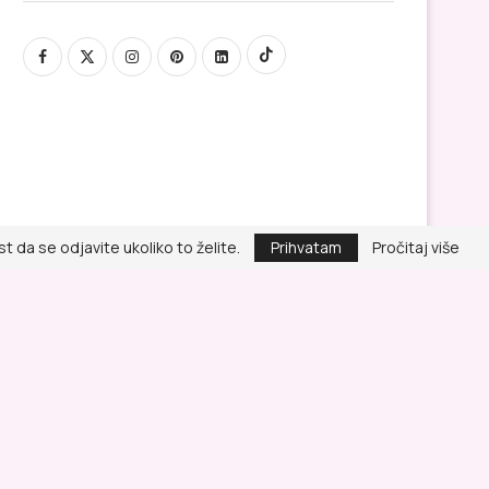
Iskustvo sa uređajem za kućni
Najbolji šamponi za tan
tretman lica: rezultati...
prema mišljenju derma
 da se odjavite ukoliko to želite.
Prihvatam
Pročitaj više
Politika privatnosti