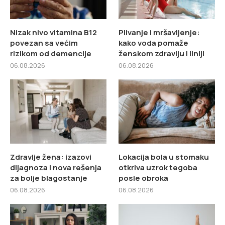
Nizak nivo vitamina B12
Plivanje i mršavljenje:
povezan sa većim
kako voda pomaže
rizikom od demencije
ženskom zdravlju i liniji
06.08.2026
06.08.2026
Zdravlje žena: izazovi
Lokacija bola u stomaku
dijagnoza i nova rešenja
otkriva uzrok tegoba
za bolje blagostanje
posle obroka
06.08.2026
06.08.2026