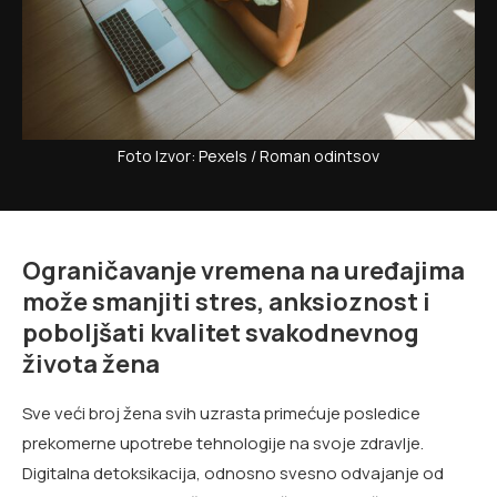
Foto Izvor: Pexels / Roman odintsov
Ograničavanje vremena na uređajima
može smanjiti stres, anksioznost i
poboljšati kvalitet svakodnevnog
života žena
Sve veći broj žena svih uzrasta primećuje posledice
prekomerne upotrebe tehnologije na svoje zdravlje.
Digitalna detoksikacija, odnosno svesno odvajanje od