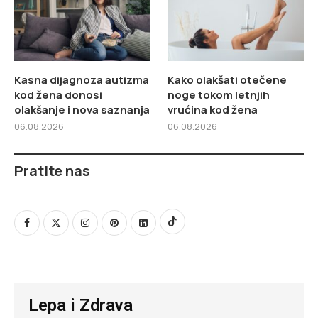
Kasna dijagnoza autizma
Kako olakšati otečene
kod žena donosi
noge tokom letnjih
olakšanje i nova saznanja
vrućina kod žena
06.08.2026
06.08.2026
Pratite nas
Lepa i Zdrava