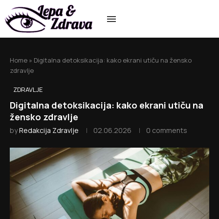
Home
»
Digitalna detoksikacija: kako ekrani utiču na žensko
zdravlje
ZDRAVLJE
Digitalna detoksikacija: kako ekrani utiču na
žensko zdravlje
by
Redakcija Zdravlje
02.06.2026
0 comments