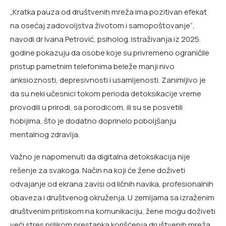
„Kratka pauza od društvenih mreža ima pozitivan efekat
na osećaj zadovoljstva životom i samopoštovanje“,
navodi dr Ivana Petrović, psiholog. Istraživanja iz 2025.
godine pokazuju da osobe koje su privremeno ograničile
pristup pametnim telefonima beleže manji nivo
anksioznosti, depresivnosti i usamljenosti. Zanimljivo je
da su neki učesnici tokom perioda detoksikacije vreme
provodili u prirodi, sa porodicom, ili su se posvetili
hobijima, što je dodatno doprinelo poboljšanju
mentalnog zdravlja.
Važno je napomenuti da digitalna detoksikacija nije
rešenje za svakoga. Način na koji će žene doživeti
odvajanje od ekrana zavisi od ličnih navika, profesionalnih
obaveza i društvenog okruženja. U zemljama sa izraženim
društvenim pritiskom na komunikaciju, žene mogu doživeti
veći stres prilikom prestanka korišćenja društvenih mreža,