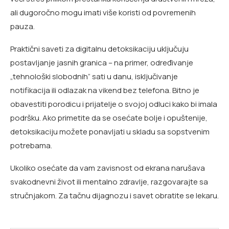
ali dugoročno mogu imati više koristi od povremenih
pauza.
Praktični saveti za digitalnu detoksikaciju uključuju
postavljanje jasnih granica – na primer, određivanje
„tehnološki slobodnih“ sati u danu, isključivanje
notifikacija ili odlazak na vikend bez telefona. Bitno je
obavestiti porodicu i prijatelje o svojoj odluci kako bi imala
podršku. Ako primetite da se osećate bolje i opuštenije,
detoksikaciju možete ponavljati u skladu sa sopstvenim
potrebama.
Ukoliko osećate da vam zavisnost od ekrana narušava
svakodnevni život ili mentalno zdravlje, razgovarajte sa
stručnjakom. Za tačnu dijagnozu i savet obratite se lekaru.