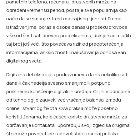
pametnih telefona, računara i društvenih mreža na
određeni vremenski period, postaje sve popularnija kao
način da se smanje stres i osećaj iscrpljenosti. Prema
istraživanjima, odrasle osobe danas u proseku provode
više od šest sati dnevno pred ekranima, dok je kod mlađih
taj broj još veći, što povećava rizik od preopterećenja
informacijama, anksioznosti i narušavanja odnosa van
digitalnog sveta.
Digitalna detoksikacija podrazumeva da na nekoliko sati,
dana ili čak nedelja svesno smanjimo ili potpuno
prekinemo korišćenje digitalnih uređaja. Cilj nije odricanje
od tehnologije zauvek, već vraćanje balansa između
online i stvarnog života. Ova praksa može posebno
koristiti ženama, koje češće koriste društvene mreže za
održavanje kontakata i upoređuju svoj izgled sa drugima,
što može povećati nezadovoljstvo i osećaj pritiska.