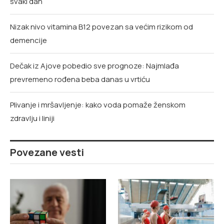
svaki dan
Nizak nivo vitamina B12 povezan sa većim rizikom od
demencije
Dečak iz Ajove pobedio sve prognoze: Najmlađa
prevremeno rođena beba danas u vrtiću
Plivanje i mršavljenje: kako voda pomaže ženskom
zdravlju i liniji
Povezane vesti