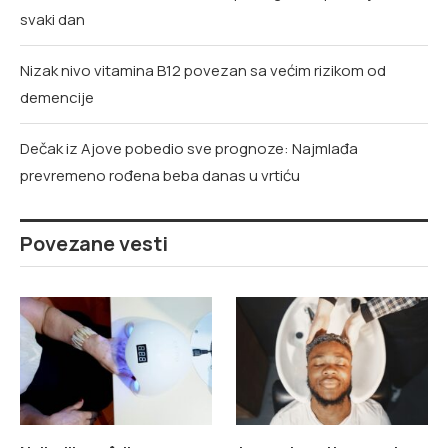
svaki dan
Nizak nivo vitamina B12 povezan sa većim rizikom od
demencije
Dečak iz Ajove pobedio sve prognoze: Najmlađa
prevremeno rođena beba danas u vrtiću
Povezane vesti