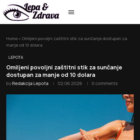
Home
»
Omiljeni povoljni zaštitni stik za sunčanje dostupan za
manje od 10 dolara
LEPOTA
Omiljeni povoljni zaštitni stik za sunčanje
dostupan za manje od 10 dolara
by
Redakcija Lepota
02.06.2026
0 comments