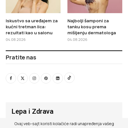
Iskustvo sa uređajem za
Najbolji šamponi za
kućni tretman lica:
tanku kosu prema
rezultati kao u salonu
mišljenju dermatologa
04.08.2026
04.08.2026
Pratite nas
Lepa i Zdrava
Ovaj veb-sajt koristi kolačiće radi unapređenja vašeg
@ RED MEDIA GROUP 2026