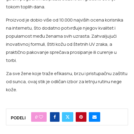
tokom toplih dana.
Proizvod je dobio više od 10.000 najviših ocena korisnika
na internetu, što dodatno potvrđuje njegov kvalitet i
popularnost među ženama svih uzrasta. Zahvaljujući
inovativnoj formuli, štiti kožu od štetnih UV zraka, a
praktično pakovanje sprečava prosipanje ili curenje u
torbi.
Za sve žene koje traže efikasnu, brzu i pristupačnu zaštitu
od sunca, ovaj stik je odličan izbor za letnju rutinu nege
kože.
0
PODELI