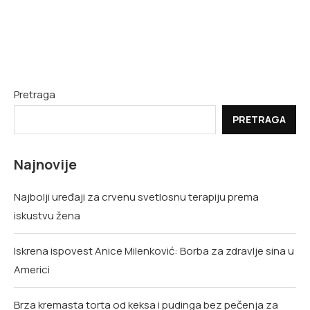
Pretraga
PRETRAGA
Najnovije
Najbolji uređaji za crvenu svetlosnu terapiju prema
iskustvu žena
Iskrena ispovest Anice Milenković: Borba za zdravlje sina u
Americi
Brza kremasta torta od keksa i pudinga bez pečenja za