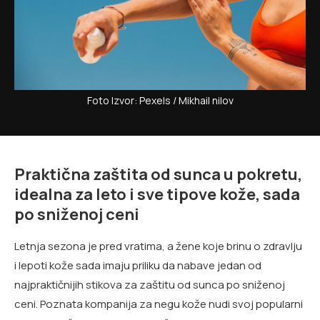
Foto Izvor: Pexels / Mikhail nilov
Praktična zaštita od sunca u pokretu,
idealna za leto i sve tipove kože, sada
po sniženoj ceni
Letnja sezona je pred vratima, a žene koje brinu o zdravlju
i lepoti kože sada imaju priliku da nabave jedan od
najpraktičnijih stikova za zaštitu od sunca po sniženoj
ceni. Poznata kompanija za negu kože nudi svoj popularni