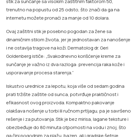
stik za sunčanje sa visokim zaštitnim faktorom 50,
trenutno na popustu od 25 odsto, što znači da ga na
internetu možete pronaći za manje od 10 dolara.
Ovaj zaštitni stik je posebno pogodan za žene sa
dinamičnim stilom života, jer je jednostavan za nanošenje
i ne ostavlja tragove na koži. Dermatolog dr. Geri
Goldenberg ističe: „Svakodnevno korišćenje kreme za
sunčanje je važno iz dva razloga: prevencija raka kože i
usporavanje procesa starenja.“
Iskustvo urednice za lepotu, koja više od sedam godina
prati tržište zaštite od sunca, potvrđuje praktičnost i
efikasnost ovog proizvoda. Kompaktno pakovanje
olakšava nošenje u torbi ili ručnom prtljagu, pa je savršeno
rešenje i za putovanja. Stik je bez mirisa, lagane teksture i
obezbeđuje do 80 minuta otpornosti na vodu i znoj, što
ga čini pogodnim za plažu, bazen, ali i gradske šetnje