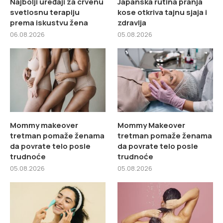
Najbolji uređaji za crvenu
Japanska rutina pranja
svetlosnu terapiju
kose otkriva tajnu sjaja i
prema iskustvu žena
zdravlja
06.08.2026
05.08.2026
Mommy makeover
Mommy Makeover
tretman pomaže ženama
tretman pomaže ženama
da povrate telo posle
da povrate telo posle
trudnoće
trudnoće
05.08.2026
05.08.2026