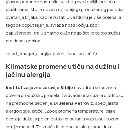
glavne promene nastupile su zbog sve toplijih proleća i
blažih zima, što je dovelo do ranijeg i produženog perioda
cvetanja biljaka. Kao rezultat, u vazduhu je više polena, a
tegobe poput kijanja, svraba nosa i očiju, kao i
zapušenosti, traju znatno duže nego što je to bio slučaj
pre deset godina.
insert_image(„alergija, polen, žena, proleće“)
Klimatske promene utiču na dužinu i
jačinu alergija
Institut za javno zdravlje Srbije
navodi da se sezona
polena produžila u proseku za dvadesetak dana u odnosu
na prethodne decenije. Dr
Jelena Petrović
, specijalista
alergologije, ističe: „Zbog promena temperature, biljke
cvetaju duže, a polen ostaje prisutan u vazduhu i tokom
letnjih meseci. To znači da osobe sa alergijama duže