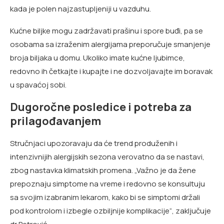
kada je polen najzastupljeniji u vazduhu.
Kućne biljke mogu zadržavati prašinu i spore buđi, pa se
osobama sa izraženim alergijama preporučuje smanjenje
broja biljaka u domu. Ukoliko imate kućne ljubimce,
redovno ih četkajte i kupajte i ne dozvoljavajte im boravak
u spavaćoj sobi.
Dugoročne posledice i potreba za
prilagođavanjem
Stručnjaci upozoravaju da će trend produženih i
intenzivnijih alergijskih sezona verovatno da se nastavi,
zbog nastavka klimatskih promena. „Važno je da žene
prepoznaju simptome na vreme i redovno se konsultuju
sa svojim izabranim lekarom, kako bi se simptomi držali
pod kontrolom i izbegle ozbiljnije komplikacije“, zaključuje