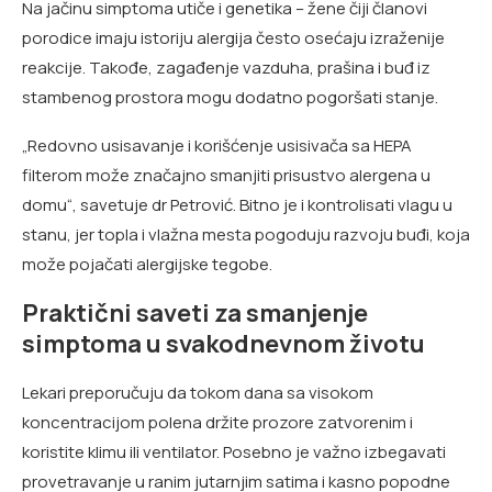
Na jačinu simptoma utiče i genetika – žene čiji članovi
porodice imaju istoriju alergija često osećaju izraženije
reakcije. Takođe, zagađenje vazduha, prašina i buđ iz
stambenog prostora mogu dodatno pogoršati stanje.
„Redovno usisavanje i korišćenje usisivača sa HEPA
filterom može značajno smanjiti prisustvo alergena u
domu“, savetuje dr Petrović. Bitno je i kontrolisati vlagu u
stanu, jer topla i vlažna mesta pogoduju razvoju buđi, koja
može pojačati alergijske tegobe.
Praktični saveti za smanjenje
simptoma u svakodnevnom životu
Lekari preporučuju da tokom dana sa visokom
koncentracijom polena držite prozore zatvorenim i
koristite klimu ili ventilator. Posebno je važno izbegavati
provetravanje u ranim jutarnjim satima i kasno popodne