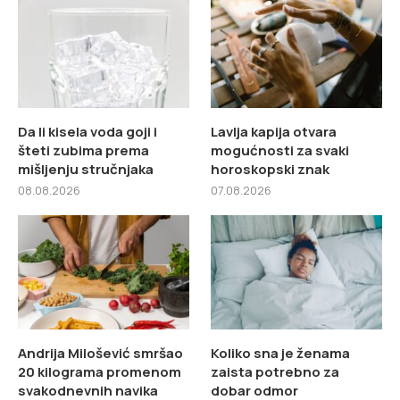
Da li kisela voda goji i
Lavlja kapija otvara
šteti zubima prema
mogućnosti za svaki
mišljenju stručnjaka
horoskopski znak
08.08.2026
07.08.2026
Andrija Milošević smršao
Koliko sna je ženama
20 kilograma promenom
zaista potrebno za
svakodnevnih navika
dobar odmor