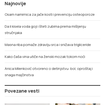
Najnovije
Osam namirnica za jače kosti i prevenciju osteoporoze
Da li kisela voda goji i šteti zubima prema mišljenju
stručnjaka
Masna riba pomaže zdravlju srca i snižava trigliceride
Kako čaša vina utiče na ženski mozak tokom noći
Anica Milenković otvoreno o detinjstvu: bol, oproštaj i
snaga majčinstva
Povezane vesti