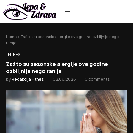
Home
»
Zašto su sezonske alergije ove godine ozbiljnije nego
ranije
FITNES
Zašto su sezonske alergije ove godine
ozbiljnije nego ranije
by
Redakcija Fitnes
02.06.2026
0 comments