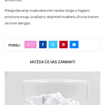
dr Petrović.
Prilagođavanje svakodnevnih navika i briga o higijeni
prostora mogu značajno doprineti kvalitetu života tokom
sezone alergija.
0
PODELI
MOŽDA ĆE VAS ZANIMATI