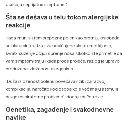
osećaju neprijatne simptome.“
Šta se dešava u telu tokom alergijske
reakcije
Kada imuni sistem prepozna polen kao pretnju, oslobađa
se histamin koji izaziva uobičajene simptome: kijanje,
svrab, suzenje očiju i curenje nosa. Ukoliko ste primetile da
vam simptomi traju i kada prođe proleće, razlog je upravo
produžena izloženost alergenima.
„Duža izloženost polenu povećava rizik i za razvoj
komplikacija, naročito kod osoba koje već imaju astmu ili
druge respiratorne probleme“, dodaje dr Petrović.
Genetika, zagađenje i svakodnevne
navike