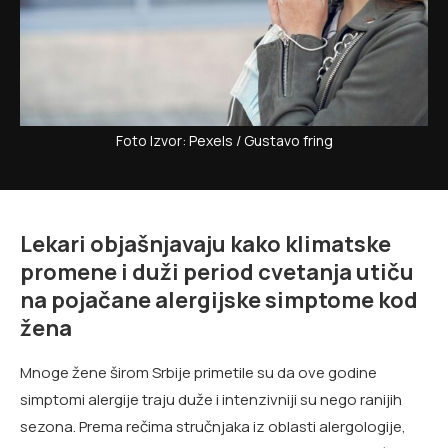
Foto Izvor: Pexels / Gustavo fring
Lekari objašnjavaju kako klimatske
promene i duži period cvetanja utiču
na pojačane alergijske simptome kod
žena
Mnoge žene širom Srbije primetile su da ove godine
simptomi alergije traju duže i intenzivniji su nego ranijih
sezona. Prema rečima stručnjaka iz oblasti alergologije,