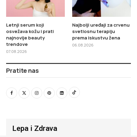
Letnji serum koji
Najbolji uređaji za crvenu
osvežava kožu i prati
svetlosnu terapiju
najnovije beauty
prema iskustvu žena
trendove
06.08.2026
07.08.2026
Pratite nas
Lepa i Zdrava