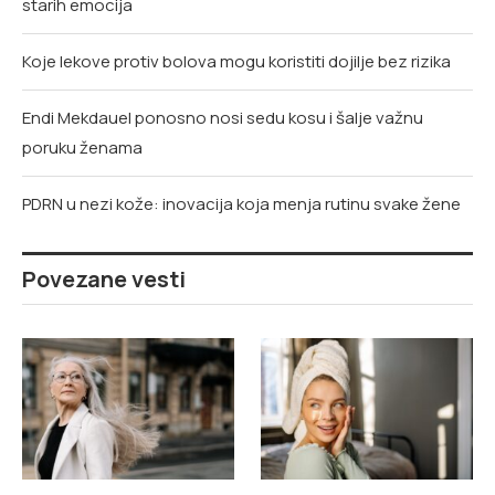
starih emocija
Koje lekove protiv bolova mogu koristiti dojilje bez rizika
Endi Mekdauel ponosno nosi sedu kosu i šalje važnu
poruku ženama
PDRN u nezi kože: inovacija koja menja rutinu svake žene
Povezane vesti