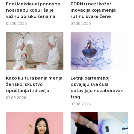
Endi Mekdauel ponosno
PDRN u nezi kože:
nosi sedu kosu i šalje
inovacija koja menja
važnu poruku ženama
rutinu svake žene
08.08.2026
07.08.2026
Kako kultura banja menja
Letnji parfemi koji
žensko iskustvo
osvajaju sva čula i
opuštanja i zdravlja
ostavljaju nezaboravan
trag
07.08.2026
07.08.2026