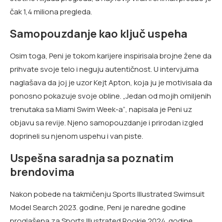
čak 1,4 miliona pregleda.
Samopouzdanje kao ključ uspeha
Osim toga, Peni je tokom karijere inspirisala brojne žene da
prihvate svoje telo i neguju autentičnost. U intervjuima
naglašava da joj je uzor Kejt Apton, koja ju je motivisala da
ponosno pokazuje svoje obline. „Jedan od mojih omiljenih
trenutaka sa Miami Swim Week-a“, napisala je Peni uz
objavu sa revije. Njeno samopouzdanje i prirodan izgled
doprineli su njenom uspehu i van piste.
Uspešna saradnja sa poznatim
brendovima
Nakon pobede na takmičenju Sports Illustrated Swimsuit
Model Search 2023. godine, Peni je naredne godine
proglašena za Sports Illustrated Rookie 2024. godine.