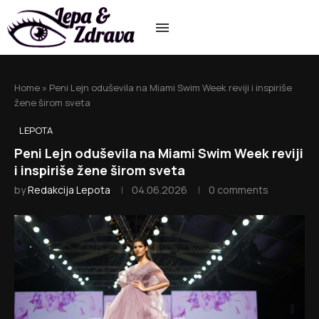
Home
»
Peni Lejn oduševila na Miami Swim Week reviji i inspiriše
žene širom sveta
LEPOTA
Peni Lejn oduševila na Miami Swim Week reviji
i inspiriše žene širom sveta
by
Redakcija Lepota
04.06.2026
0 comments