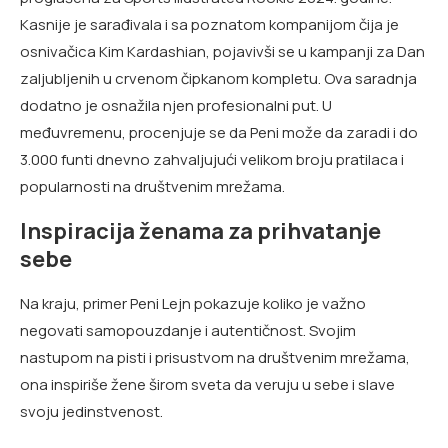
Kasnije je sarađivala i sa poznatom kompanijom čija je
osnivačica Kim Kardashian, pojavivši se u kampanji za Dan
zaljubljenih u crvenom čipkanom kompletu. Ova saradnja
dodatno je osnažila njen profesionalni put. U
međuvremenu, procenjuje se da Peni može da zaradi i do
3.000 funti dnevno zahvaljujući velikom broju pratilaca i
popularnosti na društvenim mrežama.
Inspiracija ženama za prihvatanje
sebe
Na kraju, primer Peni Lejn pokazuje koliko je važno
negovati samopouzdanje i autentičnost. Svojim
nastupom na pisti i prisustvom na društvenim mrežama,
ona inspiriše žene širom sveta da veruju u sebe i slave
svoju jedinstvenost.