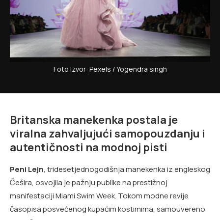
Foto Izvor: Pexels / Yogendra singh
Britanska manekenka postala je
viralna zahvaljujući samopouzdanju i
autentičnosti na modnoj pisti
Peni Lejn
, tridesetjednogodišnja manekenka iz engleskog
Češira, osvojila je pažnju publike na prestižnoj
manifestaciji Miami Swim Week. Tokom modne revije
časopisa posvećenog kupaćim kostimima, samouvereno