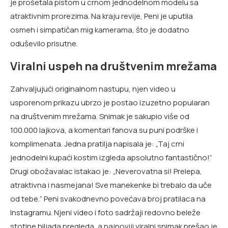
je prošetala pistom u crnom jednodelnom modelu sa
atraktivnim prorezima. Na kraju revije, Peni je uputila
osmeh i simpatičan mig kamerama, što je dodatno
oduševilo prisutne.
Viralni uspeh na društvenim mrežama
Zahvaljujući originalnom nastupu, njen video u
usporenom prikazu ubrzo je postao izuzetno popularan
na društvenim mrežama. Snimak je sakupio više od
100.000 lajkova, a komentari fanova su puni podrške i
komplimenata. Jedna pratilja napisala je: „Taj crni
jednodelni kupaći kostim izgleda apsolutno fantastično!“
Drugi obožavalac istakao je: „Neverovatna si! Prelepa,
atraktivna i nasmejana! Sve manekenke bi trebalo da uče
od tebe.“ Peni svakodnevno povećava broj pratilaca na
Instagramu. Njeni video i foto sadržaji redovno beleže
stotine hiljada pregleda, a najnoviji viralni snimak prešao je