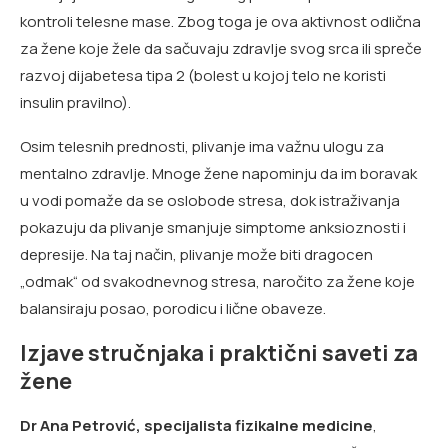
kontroli telesne mase. Zbog toga je ova aktivnost odlična
za žene koje žele da sačuvaju zdravlje svog srca ili spreče
razvoj dijabetesa tipa 2 (bolest u kojoj telo ne koristi
insulin pravilno).
Osim telesnih prednosti, plivanje ima važnu ulogu za
mentalno zdravlje. Mnoge žene napominju da im boravak
u vodi pomaže da se oslobode stresa, dok istraživanja
pokazuju da plivanje smanjuje simptome anksioznosti i
depresije. Na taj način, plivanje može biti dragocen
„odmak“ od svakodnevnog stresa, naročito za žene koje
balansiraju posao, porodicu i lične obaveze.
Izjave stručnjaka i praktični saveti za
žene
Dr Ana Petrović, specijalista fizikalne medicine
,