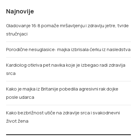
Najnovije
Gladovanje 16:8 pomaže mršavljenju i zdravlju jetre, tvrde
stručnjaci
Porodične nesuglasice: majka izbrisala ćerku iz nasledstva
Kardiolog otkriva pet navika koje je izbegao radi zdravlja
srca
Kako je majka iz Britanije pobedila agresivni rak dojke
posle udarca
Kako bezbrižnost utiče na zdravlje srca i svakodnevni
život žena