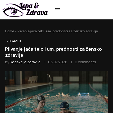
Home
»
Plivanje jača telo i um: prednosti za žensko zdravlje
ZDRAVLJE
Plivanje jača telo i um: prednosti za žensko
zdravlje
by
Redakcija Zdravlje
06.07.2026
0 comments