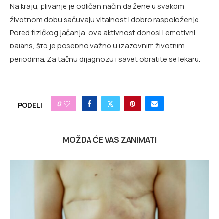
Na kraju, plivanje je odličan način da žene u svakom
životnom dobu sačuvaju vitalnost i dobro raspoloženje.
Pored fizičkog jačanja, ova aktivnost donosi i emotivni
balans, što je posebno važno u izazovnim životnim
periodima. Za tačnu dijagnozu i savet obratite se lekaru.
0
PODELI
MOŽDA ĆE VAS ZANIMATI