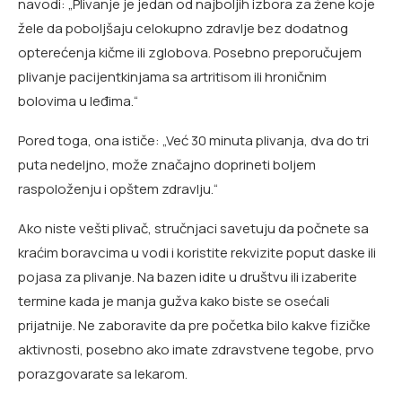
navodi: „Plivanje je jedan od najboljih izbora za žene koje
žele da poboljšaju celokupno zdravlje bez dodatnog
opterećenja kičme ili zglobova. Posebno preporučujem
plivanje pacijentkinjama sa artritisom ili hroničnim
bolovima u leđima.“
Pored toga, ona ističe: „Već 30 minuta plivanja, dva do tri
puta nedeljno, može značajno doprineti boljem
raspoloženju i opštem zdravlju.“
Ako niste vešti plivač, stručnjaci savetuju da počnete sa
kraćim boravcima u vodi i koristite rekvizite poput daske ili
pojasa za plivanje. Na bazen idite u društvu ili izaberite
termine kada je manja gužva kako biste se osećali
prijatnije. Ne zaboravite da pre početka bilo kakve fizičke
aktivnosti, posebno ako imate zdravstvene tegobe, prvo
porazgovarate sa lekarom.