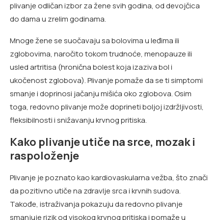
plivanje odličan izbor za žene svih godina, od devojčica
do dama u zrelim godinama.
Mnoge žene se suočavaju sa bolovima u leđima ili
zglobovima, naročito tokom trudnoće, menopauze ili
usled artritisa (hronična bolest koja izaziva bol i
ukočenost zglobova). Plivanje pomaže da se ti simptomi
smanje i doprinosi jačanju mišića oko zglobova. Osim
toga, redovno plivanje može doprineti boljoj izdržljivosti,
fleksibilnosti i snižavanju krvnog pritiska.
Kako plivanje utiče na srce, mozak i
raspoloženje
Plivanje je poznato kao kardiovaskularna vežba, što znači
da pozitivno utiče na zdravlje srca i krvnih sudova.
Takođe, istraživanja pokazuju da redovno plivanje
smanjuje rizik od visokog krvnog pritiska i pomaže u