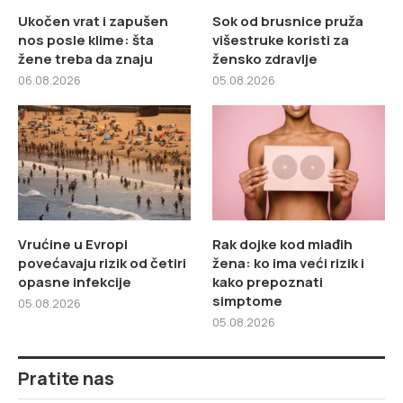
Ukočen vrat i zapušen
Sok od brusnice pruža
nos posle klime: šta
višestruke koristi za
žene treba da znaju
žensko zdravlje
06.08.2026
05.08.2026
Vrućine u Evropi
Rak dojke kod mlađih
povećavaju rizik od četiri
žena: ko ima veći rizik i
opasne infekcije
kako prepoznati
simptome
05.08.2026
05.08.2026
Pratite nas