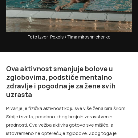
Foto Izvor: Pexels / Tima miroshnichenko
Ova aktivnost smanjuje bolove u
zglobovima, podstiče mentalno
zdravlje i pogodna je za žene svih
uzrasta
Plivanje je fizička aktivnost koju sve više žena bira širom
Srbije i sveta, posebno zbog brojnih zdravstvenih
prednosti. Ova vežba aktivira gotovo sve mišiće, a
istovremeno ne opterećuje zglobove. Zbog toga je