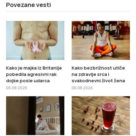
Povezane vesti
Kako je majka iz Britanije
Kako bezbrižnost utiče
pobedila agresivni rak
na zdravlje srca i
dojke posle udarca
svakodnevni život žena
06.08.2026
06.08.2026