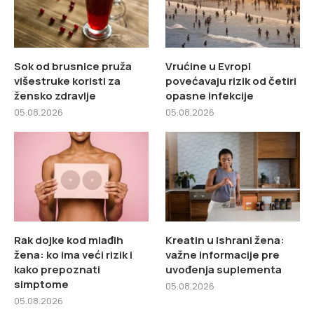
Sok od brusnice pruža
Vrućine u Evropi
višestruke koristi za
povećavaju rizik od četiri
žensko zdravlje
opasne infekcije
05.08.2026
05.08.2026
Rak dojke kod mlađih
Kreatin u ishrani žena:
žena: ko ima veći rizik i
važne informacije pre
kako prepoznati
uvođenja suplementa
simptome
05.08.2026
05.08.2026