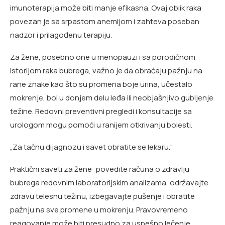
imunoterapija može biti manje efikasna. Ovaj oblik raka
povezan je sa srpastom anemijom i zahteva poseban
nadzor i prilagođenu terapiju.
Za žene, posebno one u menopauzi i sa porodičnom
istorijom raka bubrega, važno je da obraćaju pažnju na
rane znake kao što su promena boje urina, učestalo
mokrenje, bol u donjem delu leđa ili neobjašnjivo gubljenje
težine. Redovni preventivni pregledi i konsultacije sa
urologom mogu pomoći u ranijem otkrivanju bolesti.
„Za tačnu dijagnozu i savet obratite se lekaru.“
Praktični saveti za žene: povedite računa o zdravlju
bubrega redovnim laboratorijskim analizama, održavajte
zdravu telesnu težinu, izbegavajte pušenje i obratite
pažnju na sve promene u mokrenju. Pravovremeno
reagovanje može biti presudno za uspešno lečenje.