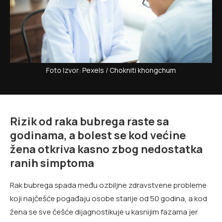
Foto Izvor: Pexels / Chokniti khongchum
Rizik od raka bubrega raste sa
godinama, a bolest se kod većine
žena otkriva kasno zbog nedostatka
ranih simptoma
Rak bubrega spada među ozbiljne zdravstvene probleme
koji najčešće pogađaju osobe starije od 50 godina, a kod
žena se sve češće dijagnostikuje u kasnijim fazama jer