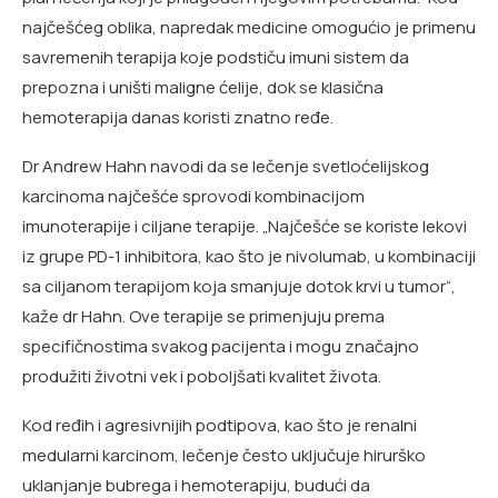
najčešćeg oblika, napredak medicine omogućio je primenu
savremenih terapija koje podstiču imuni sistem da
prepozna i uništi maligne ćelije, dok se klasična
hemoterapija danas koristi znatno ređe.
Dr Andrew Hahn navodi da se lečenje svetloćelijskog
karcinoma najčešće sprovodi kombinacijom
imunoterapije i ciljane terapije. „Najčešće se koriste lekovi
iz grupe PD-1 inhibitora, kao što je nivolumab, u kombinaciji
sa ciljanom terapijom koja smanjuje dotok krvi u tumor“,
kaže dr Hahn. Ove terapije se primenjuju prema
specifičnostima svakog pacijenta i mogu značajno
produžiti životni vek i poboljšati kvalitet života.
Kod ređih i agresivnijih podtipova, kao što je renalni
medularni karcinom, lečenje često uključuje hirurško
uklanjanje bubrega i hemoterapiju, budući da