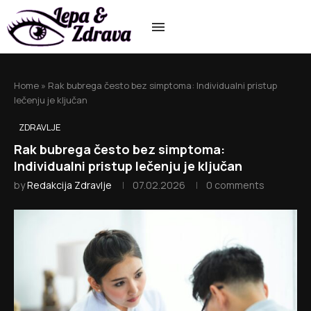
Home
»
Rak bubrega često bez simptoma: Individualni pristup
lečenju je ključan
ZDRAVLJE
Rak bubrega često bez simptoma:
Individualni pristup lečenju je ključan
by
Redakcija Zdravlje
07.02.2026
0 comments