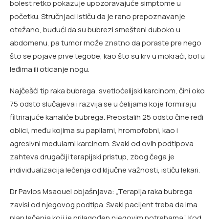
bolest retko pokazuje upozoravajuće simptome u
početku. Stručnjaci ističu da je rano prepoznavanje
otežano, budući da su bubrezi smešteni duboko u
abdomenu, pa tumor može znatno da poraste pre nego
što se pojave prve tegobe, kao što su krv u mokraći, bol u
leđima ili oticanje nogu.
Najčešći tip raka bubrega, svetloćelijski karcinom, čini oko
75 odsto slučajeva i razvija se u ćelijama koje formiraju
filtrirajuće kanaliće bubrega. Preostalih 25 odsto čine ređi
oblici, među kojima su papilarni, hromofobni, kao i
agresivni medularni karcinom. Svaki od ovih podtipova
zahteva drugačiji terapijski pristup, zbog čega je
individualizacija lečenja od ključne važnosti, ističu lekari.
Dr Pavlos Msaouel objašnjava: „Terapija raka bubrega
zavisi od njegovog podtipa. Svaki pacijent treba da ima
plan lečenja koji je prilagođen njegovim potrebama.” Kod