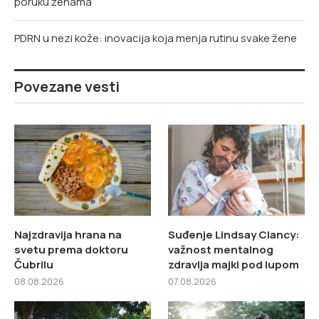
poruku ženama
PDRN u nezi kože: inovacija koja menja rutinu svake žene
Povezane vesti
Najzdravija hrana na
Suđenje Lindsay Clancy:
svetu prema doktoru
važnost mentalnog
Čubrilu
zdravlja majki pod lupom
08.08.2026
07.08.2026