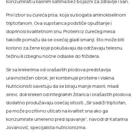
konzumirati u kasnim satima bez bojazni za zdravlje i san.
Prvi izbor su ćureća prsa, koja su bogata aminokiselinom
triptofanom. Ova supstanca podstiče opuštanje i
doprinosi kvalitetnom snu. Proteini iz ćurećeg mesa
takođe pomažu da se osećaj gladi smanji, što može biti
korisno za žene koje pokušavaju da održavaju telesnu
težinu ili izbegnu noćne odlaske do frižidera.
Sir sa krekerima od orašastih plodova predstavlja
uravnotežen obrok, jer kombinuje proteine i vlakna.
Nutricionisti savetuju da se biraju manje masni, mladi
sirevi, dok krekeri od integralnih žitarica i orašastih plodova
dodatno produžavaju osećaj sitosti. „Sir sadrži triptofan,
pa može pozitivno uticati na kvalitet sna ako ga
konzumirate umereno pred spavanje“, navodi dr Katarina
Jovanović, specijalista nutricionizma.