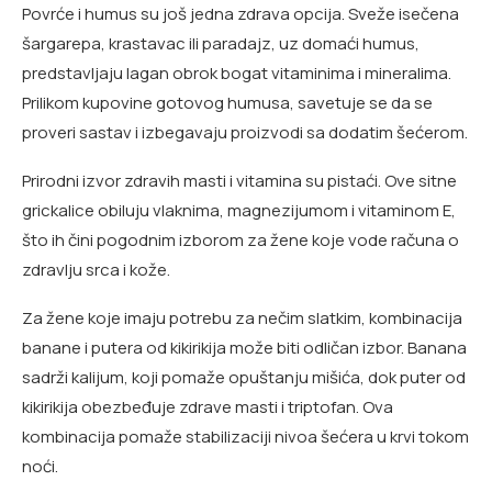
Povrće i humus su još jedna zdrava opcija. Sveže isečena
šargarepa, krastavac ili paradajz, uz domaći humus,
predstavljaju lagan obrok bogat vitaminima i mineralima.
Prilikom kupovine gotovog humusa, savetuje se da se
proveri sastav i izbegavaju proizvodi sa dodatim šećerom.
Prirodni izvor zdravih masti i vitamina su pistaći. Ove sitne
grickalice obiluju vlaknima, magnezijumom i vitaminom E,
što ih čini pogodnim izborom za žene koje vode računa o
zdravlju srca i kože.
Za žene koje imaju potrebu za nečim slatkim, kombinacija
banane i putera od kikirikija može biti odličan izbor. Banana
sadrži kalijum, koji pomaže opuštanju mišića, dok puter od
kikirikija obezbeđuje zdrave masti i triptofan. Ova
kombinacija pomaže stabilizaciji nivoa šećera u krvi tokom
noći.