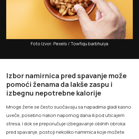
Foto Izvor: Pexels / Towfiqu barbhuiya
Izbor namirnica pred spavanje može
pomoći ženama da lakše zaspu i
izbegnu nepotrebne kalorije
Mnoge žene se često suočavaju sa napadima gladi kasno
uveče, posebno nakon napornog dana ili pod uticajem
stresa. I dok se preporučuje izbegavanje obilnih obroka
pred spavanje, postoji nekoliko namirnica koje možete