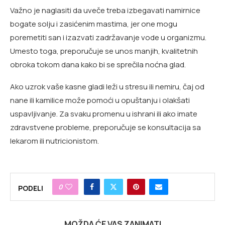
Važno je naglasiti da uveče treba izbegavati namirnice
bogate solju i zasićenim mastima, jer one mogu
poremetiti san i izazvati zadržavanje vode u organizmu.
Umesto toga, preporučuje se unos manjih, kvalitetnih
obroka tokom dana kako bi se sprečila noćna glad.
Ako uzrok vaše kasne gladi leži u stresu ili nemiru, čaj od
nane ili kamilice može pomoći u opuštanju i olakšati
uspavljivanje. Za svaku promenu u ishrani ili ako imate
zdravstvene probleme, preporučuje se konsultacija sa
lekarom ili nutricionistom.
0
PODELI
MOŽDA ĆE VAS ZANIMATI