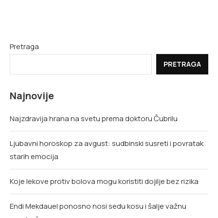
Pretraga
PRETRAGA
Najnovije
Najzdravija hrana na svetu prema doktoru Čubrilu
Ljubavni horoskop za avgust: sudbinski susreti i povratak
starih emocija
Koje lekove protiv bolova mogu koristiti dojilje bez rizika
Endi Mekdauel ponosno nosi sedu kosu i šalje važnu