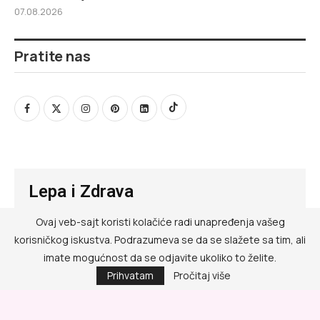
07.08.2026
Pratite nas
Lepa i Zdrava
Ovaj veb-sajt koristi kolačiće radi unapređenja vašeg
@ RED MEDIA GROUP 2026
korisničkog iskustva. Podrazumeva se da se slažete sa tim, ali
Kontakt
imate mogućnost da se odjavite ukoliko to želite.
Prihvatam
Pročitaj više
Impressum
Politika privatnosti