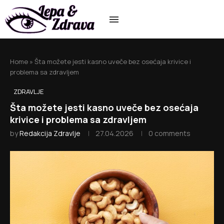
Home
»
Šta možete jesti kasno uveče bez osećaja krivice i
problema sa zdravljem
ZDRAVLJE
Šta možete jesti kasno uveče bez osećaja
krivice i problema sa zdravljem
by
Redakcija Zdravlje
27.04.2026
0 comments