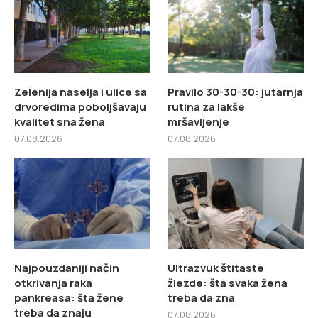
Zelenija naselja i ulice sa
Pravilo 30-30-30: jutarnja
drvoredima poboljšavaju
rutina za lakše
kvalitet sna žena
mršavljenje
07.08.2026
07.08.2026
Najpouzdaniji način
Ultrazvuk štitaste
otkrivanja raka
žlezde: šta svaka žena
pankreasa: šta žene
treba da zna
treba da znaju
07.08.2026