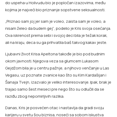
do uspeha u Holivudu bio je popločan izazovima, među
kojima je najveći bio priznanje sopstvene seksualnosti.
„Priznao sam joj jer sam je voleo, zaista sam je voleo, a
nisam želeo da budem gej“, podelio je Kris svoja osećanja.
Ova iskrenost prema sebi i svojoj deci bila je težak korak,
ali na kraju, deca su ga prihvatila baš takvog kakav jeste.
Ljubavni život Krisa Apeltona takođe je bio pod budnim
okom javnosti. Njegova veza sa glumcem Lukasom
Gejdžom bila je u centru pažnje, a njihovo venčanje u Las
Vegasu, uz poznate zvanice kao što su Kim Kardašijan i
Šanaja Tvejn, izazvalo je veliko interesovanje. Ipak, brak je
trajao samo šest meseci pre nego što su odlučili da se
raziđu zbog nepomirljivih razlika.
Danas, Kris je posvećen otac i nastavlja da gradi svoju
karijeru u svetu šou biznisa, noseći sa sobom iskustva