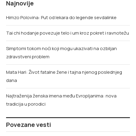
Najnovije
Himzo Polovina: Put od lekara do legende sevdalinke
Tai chi hodanje povezuje telo i um kroz pokret i ravnotežu
Simptomi tokom noći koji mogu ukazivati na ozbiljan
zdravstveni problem
Mata Hari: Život fatalne žene i tajna njenog poslednjeg
dana
Najtraženija ženska imena među Evropljanima: nova
tradicija u porodici
Povezane vesti