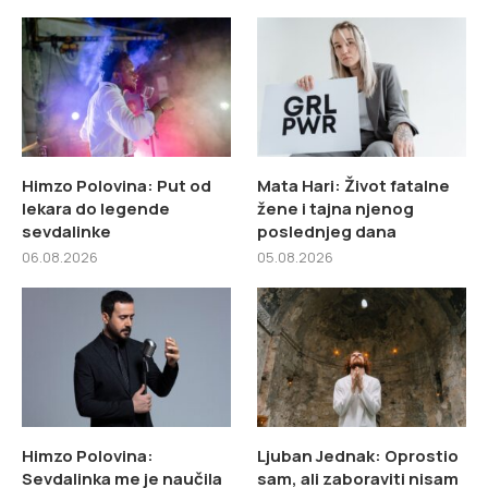
Himzo Polovina: Put od
Mata Hari: Život fatalne
lekara do legende
žene i tajna njenog
sevdalinke
poslednjeg dana
06.08.2026
05.08.2026
Himzo Polovina:
Ljuban Jednak: Oprostio
Sevdalinka me je naučila
sam, ali zaboraviti nisam