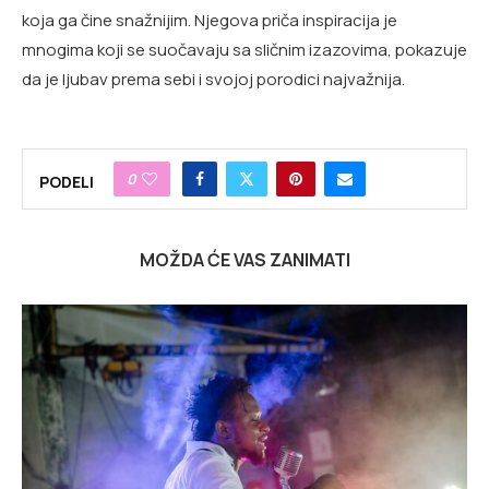
koja ga čine snažnijim. Njegova priča inspiracija je
mnogima koji se suočavaju sa sličnim izazovima, pokazuje
da je ljubav prema sebi i svojoj porodici najvažnija.
0
PODELI
MOŽDA ĆE VAS ZANIMATI