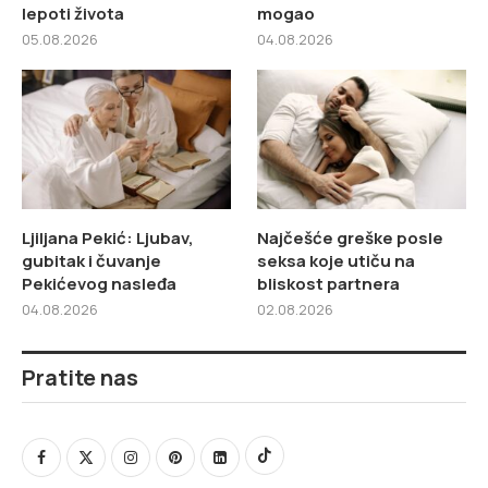
lepoti života
mogao
05.08.2026
04.08.2026
Ljiljana Pekić: Ljubav,
Najčešće greške posle
gubitak i čuvanje
seksa koje utiču na
Pekićevog nasleđa
bliskost partnera
04.08.2026
02.08.2026
Pratite nas