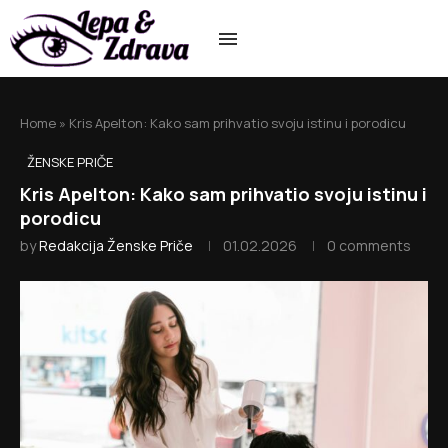
Home
»
Kris Apelton: Kako sam prihvatio svoju istinu i porodicu
ŽENSKE PRIČE
Kris Apelton: Kako sam prihvatio svoju istinu i
porodicu
by
Redakcija Ženske Priče
01.02.2026
0 comments