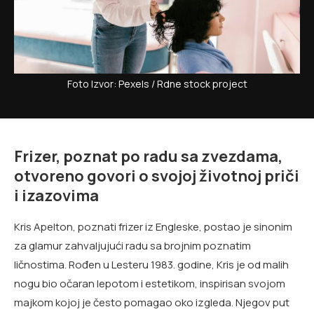
Foto Izvor: Pexels / Rdne stock project
Frizer, poznat po radu sa zvezdama,
otvoreno govori o svojoj životnoj priči
i izazovima
Kris Apelton, poznati frizer iz Engleske, postao je sinonim
za glamur zahvaljujući radu sa brojnim poznatim
ličnostima. Rođen u Lesteru 1983. godine, Kris je od malih
nogu bio očaran lepotom i estetikom, inspirisan svojom
majkom kojoj je često pomagao oko izgleda. Njegov put