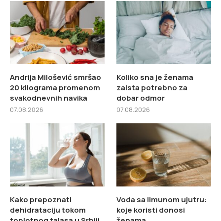
Andrija Milošević smršao
Koliko sna je ženama
20 kilograma promenom
zaista potrebno za
svakodnevnih navika
dobar odmor
07.08.2026
07.08.2026
Kako prepoznati
Voda sa limunom ujutru:
dehidrataciju tokom
koje koristi donosi
toplotnog talasa u Srbiji
ženama