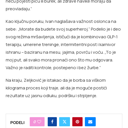
neću pojesti picu ili burek, ali zdrave navike moraju da
preovladaju.“
Kao ključnu poruku, Ivan naglašava važnost oslonca na
sebe: „Morate da budete svoj superheroj.“ Podelio je i deo
svog režima mršavljenja, ističući da je kombinovao GLP-1
terapiju, umerene treninge, intermitentni post i karnivor
ishranu – baziranu na mesu, jajima, povrću i voću. „To je
moj put, ali svako mora pronaći ono što mu odgovara.
Važno je raditi kontrole, postepeno i bez žurbe.“
Na kraju, Zeljković je istakao da je borba sa viškom
kilograma proces koji traje, ali da je moguće postići
rezultate uz jasnu odluku, podršku i strpljenje.
0
PODELI