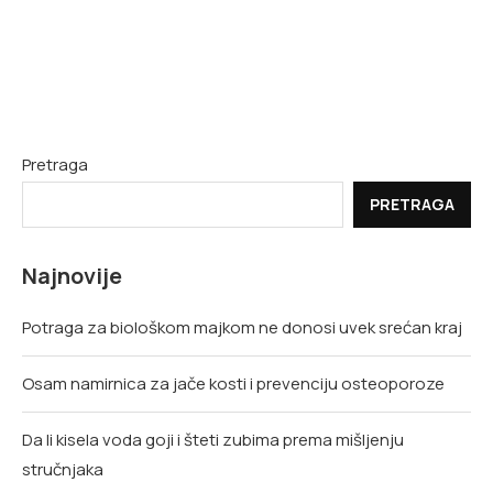
Pretraga
PRETRAGA
Najnovije
Potraga za biološkom majkom ne donosi uvek srećan kraj
Osam namirnica za jače kosti i prevenciju osteoporoze
Da li kisela voda goji i šteti zubima prema mišljenju
stručnjaka