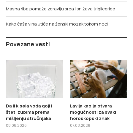
Masna riba pomaže zdravlju srca i snižava trigliceride
Kako čaša vina utiče na ženski mozak tokom noći
Povezane vesti
Da li kisela voda goji i
Lavlja kapija otvara
šteti zubima prema
mogućnosti za svaki
mišljenju stručnjaka
horoskopski znak
08.08.2026
07.08.2026