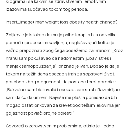
kilograma i sa kakvim se zdravstvenim i emotivnim
izazovima suočavao tokom tog perioda.
insert_image(‘man weight loss obesity health change’)
Zeljković je istakao da mu je psihoterapija bila od velike
pomoći u procesu mršavljenja, naglašavajući koliko je
važno prepoznati zbog čega posežemo za hranom. „Kroz
hranu sam pokušavao da nadomestim ljubav, stres i
manjak samopouzdanja“, priznao je Ivan. Dodao je da je
tokom najtežih dana osećao strah za sopstveni život,
posebno zbog mogućnosti da postane teret porodici:
„Bukvalno sam bio invalid i osećao sam strah. Razmišljao
sam da ću da umrem. Najviše me plašila pomisao da bih
mogao ostati prikovan za krevet pod teškim lekovima jer
gojaznost povlači brojne bolesti.“
Govoreći o zdravstvenim problemima, otkrio je i jedno