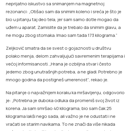
neprijatno iskustvo sa snimanjem na magnetnoj
rezonanci: „Otišao sam da snimim koleno i sreća je što je
bio u pitanju taj deo tela, jer sam samo dotle mogao da
uđem u aparat. Zamislite da je trebalo da snimim glavu, a
ne mogu zbog stomaka. Imao sam tada 173 kilograma.“
Zeljković smatra da se svest o gojaznosti u društvu
polako menja, delom zahvaljujući savremenim terapijama i
većoj informisanosti. „Hrana je ozbiljna stvar i često
jedemo zbog unutrašnjih potreba, a ne gladi. Potrebno je
mnogo godina da postigneš umerenost“, rekao je.
Na pitanje o najvažnijem koraku ka mršavljenju, odgovorio
je: „Potrebna je duboka odluka da promeniš svoj život iz
korena. Ja sam smršao 40 kilograma, bio sam čak 25
kilograma lakši nego sada, ali važno je ne odustati i ne
vraćati se starim navikama. To ne znači da više nikada