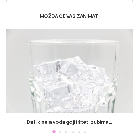
MOŽDA ĆE VAS ZANIMATI
Da li kisela voda goji i šteti zubima...