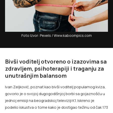
Foto Izvor: Pexels / Www.kaboompics.com
Bivši voditelj otvoreno o izazovima sa
zdravljem, psihoterapiji i traganju za
unutrašnjim balansom
Ivan Zeljković, poznat kao bivši voditelj popularnog kviza,
govorio je o svojoj dugogodišnjoj borbi sa gojaznošću u
jednoj emisiji na beogradskoj televiziji K1. Iskreno je
podelio iskustva o tome kako je dostigao težinu od čak 173