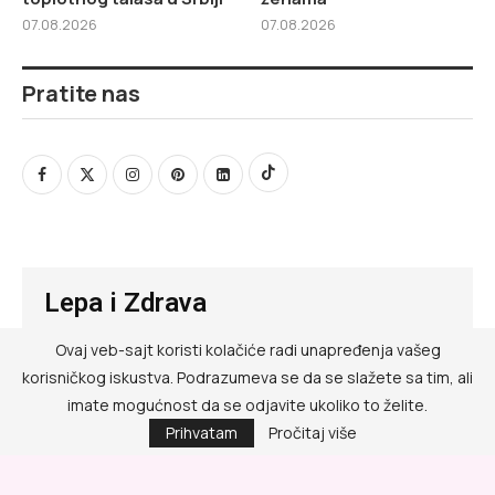
07.08.2026
07.08.2026
Pratite nas
Lepa i Zdrava
Ovaj veb-sajt koristi kolačiće radi unapređenja vašeg
@ RED MEDIA GROUP 2026
korisničkog iskustva. Podrazumeva se da se slažete sa tim, ali
Kontakt
imate mogućnost da se odjavite ukoliko to želite.
Prihvatam
Pročitaj više
Impressum
Politika privatnosti