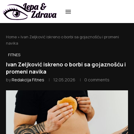
Home
»
Ivan Zeljković iskreno o borbi sa gojaznošću i promeni
navika
FITNES
Ivan Zeljković iskreno o borbi sa gojaznošću i
promeni navika
by
Redakcija Fitnes
12.05.2026
0 comments