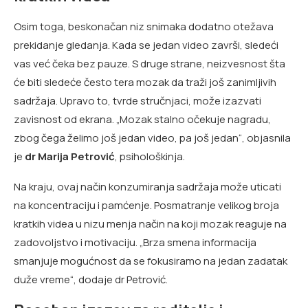
Osim toga, beskonačan niz snimaka dodatno otežava
prekidanje gledanja. Kada se jedan video završi, sledeći
vas već čeka bez pauze. S druge strane, neizvesnost šta
će biti sledeće često tera mozak da traži još zanimljivih
sadržaja. Upravo to, tvrde stručnjaci, može izazvati
zavisnost od ekrana. „Mozak stalno očekuje nagradu,
zbog čega želimo još jedan video, pa još jedan“, objasnila
je
dr Marija Petrović
, psihološkinja.
Na kraju, ovaj način konzumiranja sadržaja može uticati
na koncentraciju i pamćenje. Posmatranje velikog broja
kratkih videa u nizu menja način na koji mozak reaguje na
zadovoljstvo i motivaciju. „Brza smena informacija
smanjuje mogućnost da se fokusiramo na jedan zadatak
duže vreme“, dodaje dr Petrović.