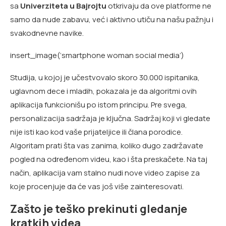
sa
Univerziteta u Bajrojtu
otkrivaju da ove platforme ne
samo da nude zabavu, već i aktivno utiču na našu pažnju i
svakodnevne navike.
insert_image(‘smartphone woman social media’)
Studija, u kojoj je učestvovalo skoro 30.000 ispitanika,
uglavnom dece i mladih, pokazala je da algoritmi ovih
aplikacija funkcionišu po istom principu. Pre svega,
personalizacija sadržaja je ključna. Sadržaj koji vi gledate
nije isti kao kod vaše prijateljice ili člana porodice.
Algoritam prati šta vas zanima, koliko dugo zadržavate
pogled na određenom videu, kao i šta preskačete. Na taj
način, aplikacija vam stalno nudi nove video zapise za
koje procenjuje da će vas još više zainteresovati.
Zašto je teško prekinuti gledanje
kratkih videa