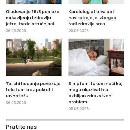
Gladovanje 16:8 pomaže
Kardiolog otkriva pet
mršavljenju i zdravlju
navika koje je izbegao
jetre, tvrde stručnjaci
radi zdravlja srca
06.08.2026
06.08.2026
Tai chi hodanje povezuje
Simptomi tokom noći koji
telo i um kroz pokret i
mogu ukazivati na
ravnotežu
ozbiljan zdravstveni
problem
06.08.2026
05.08.2026
Pratite nas