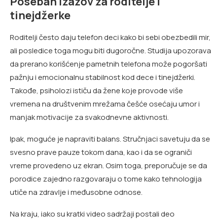
Poseban izazov za roditelje i
tinejdžerke
Roditelji često daju telefon deci kako bi sebi obezbedili mir,
ali posledice toga mogu biti dugoročne. Studija upozorava
da prerano korišćenje pametnih telefona može pogoršati
pažnju i emocionalnu stabilnost kod dece i tinejdžerki.
Takođe, psiholozi ističu da žene koje provode više
vremena na društvenim mrežama češće osećaju umor i
manjak motivacije za svakodnevne aktivnosti.
Ipak, moguće je napraviti balans. Stručnjaci savetuju da se
svesno prave pauze tokom dana, kao i da se ograniči
vreme provedeno uz ekran. Osim toga, preporučuje se da
porodice zajedno razgovaraju o tome kako tehnologija
utiče na zdravlje i međusobne odnose.
Na kraju, iako su kratki video sadržaji postali deo