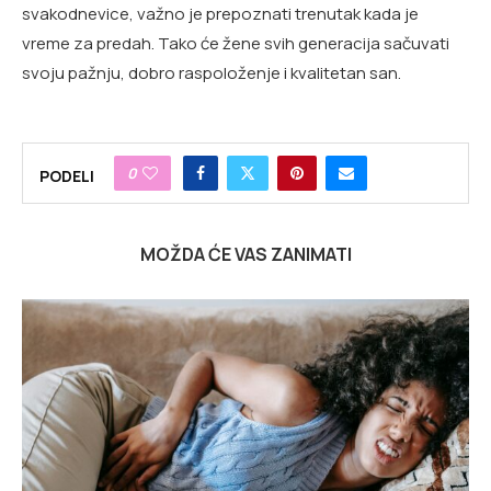
svakodnevice, važno je prepoznati trenutak kada je
vreme za predah. Tako će žene svih generacija sačuvati
svoju pažnju, dobro raspoloženje i kvalitetan san.
0
PODELI
MOŽDA ĆE VAS ZANIMATI