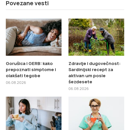
Povezane vesti
Gorušica i GERB: kako
Zdravlje i dugovečnost:
prepoznati simptome i
Sardinijski recept za
olakšati tegobe
aktivan um posle
šezdesete
06.08.2026
06.08.2026