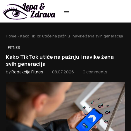
Home
»
Kako TikTok utiče na pažnju i navike žena svih generacija
FITNES
Kako TikTok utiče na pažnju i navike žena
svih generacija
by
Redakcija Fitnes
08.07.2026
0 comments