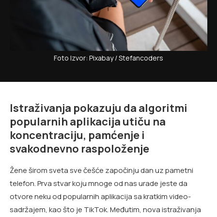
Foto Izvor: Pixabay / Stefancoders
Istraživanja pokazuju da algoritmi
popularnih aplikacija utiču na
koncentraciju, pamćenje i
svakodnevno raspoloženje
Žene širom sveta sve češće započinju dan uz pametni
telefon. Prva stvar koju mnoge od nas urade jeste da
otvore neku od popularnih aplikacija sa kratkim video-
sadržajem, kao što je TikTok. Međutim, nova istraživanja