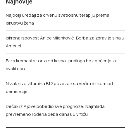
Najnovije
Najbolji uređaji za crvenu svetlosnu terapiju prema
iskustvu žena
Iskrena ispovest Anice Milenković: Borba za zdravlje sina u
Americi
Brza kremasta torta od keksa i pudinga bez pečenja za
svaki dan
Nizak nivo vitamina B12 povezan sa većim rizikom od
demencije
Dečak iz Ajove pobedio sve prognoze: Najmlađa
prevremeno rođena beba danas u vrtiću