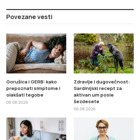
Povezane vesti
Gorušica i GERB: kako
Zdravlje i dugovečnost:
prepoznati simptome i
Sardinijski recept za
olakšati tegobe
aktivan um posle
šezdesete
06.08.2026
06.08.2026