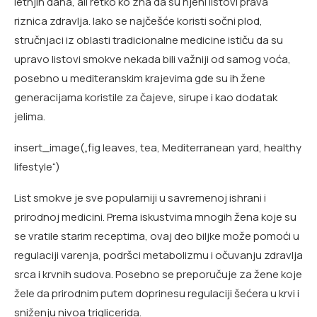
letnjih dana, ali retko ko zna da su njeni listovi prava
riznica zdravlja. Iako se najčešće koristi sočni plod,
stručnjaci iz oblasti tradicionalne medicine ističu da su
upravo listovi smokve nekada bili važniji od samog voća,
posebno u mediteranskim krajevima gde su ih žene
generacijama koristile za čajeve, sirupe i kao dodatak
jelima.
insert_image(„fig leaves, tea, Mediterranean yard, healthy
lifestyle“)
List smokve je sve popularniji u savremenoj ishrani i
prirodnoj medicini. Prema iskustvima mnogih žena koje su
se vratile starim receptima, ovaj deo biljke može pomoći u
regulaciji varenja, podršci metabolizmu i očuvanju zdravlja
srca i krvnih sudova. Posebno se preporučuje za žene koje
žele da prirodnim putem doprinesu regulaciji šećera u krvi i
sniženju nivoa triglicerida.