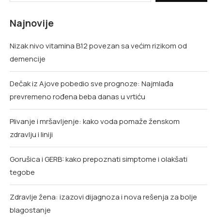
Najnovije
Nizak nivo vitamina B12 povezan sa većim rizikom od
demencije
Dečak iz Ajove pobedio sve prognoze: Najmlađa
prevremeno rođena beba danas u vrtiću
Plivanje i mršavljenje: kako voda pomaže ženskom
zdravlju i liniji
Gorušica i GERB: kako prepoznati simptome i olakšati
tegobe
Zdravlje žena: izazovi dijagnoza i nova rešenja za bolje
blagostanje