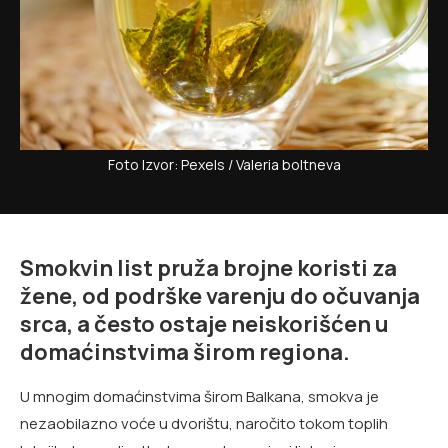
Foto Izvor: Pexels / Valeria boltneva
Smokvin list pruža brojne koristi za
žene, od podrške varenju do očuvanja
srca, a često ostaje neiskorišćen u
domaćinstvima širom regiona.
U mnogim domaćinstvima širom Balkana, smokva je
nezaobilazno voće u dvorištu, naročito tokom toplih