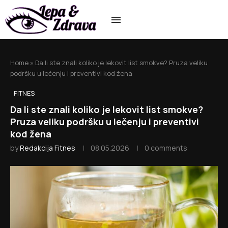
Home
»
Da li ste znali koliko je lekovit list smokve? Pruza veliku
podršku u lečenju i preventivi kod žena
FITNES
Da li ste znali koliko je lekovit list smokve?
Pruza veliku podršku u lečenju i preventivi
kod žena
by
Redakcija Fitnes
08.05.2026
0 comments