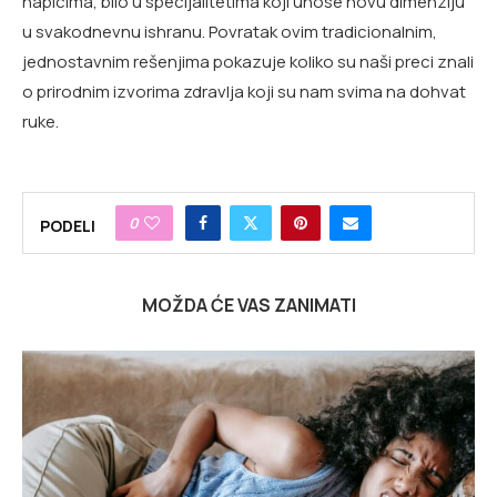
napicima, bilo u specijalitetima koji unose novu dimenziju
u svakodnevnu ishranu. Povratak ovim tradicionalnim,
jednostavnim rešenjima pokazuje koliko su naši preci znali
o prirodnim izvorima zdravlja koji su nam svima na dohvat
ruke.
0
PODELI
MOŽDA ĆE VAS ZANIMATI