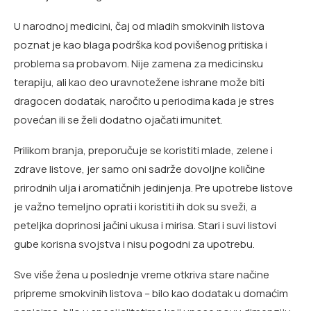
U narodnoj medicini, čaj od mladih smokvinih listova
poznat je kao blaga podrška kod povišenog pritiska i
problema sa probavom. Nije zamena za medicinsku
terapiju, ali kao deo uravnotežene ishrane može biti
dragocen dodatak, naročito u periodima kada je stres
povećan ili se želi dodatno ojačati imunitet.
Prilikom branja, preporučuje se koristiti mlade, zelene i
zdrave listove, jer samo oni sadrže dovoljne količine
prirodnih ulja i aromatičnih jedinjenja. Pre upotrebe listove
je važno temeljno oprati i koristiti ih dok su sveži, a
peteljka doprinosi jačini ukusa i mirisa. Stari i suvi listovi
gube korisna svojstva i nisu pogodni za upotrebu.
Sve više žena u poslednje vreme otkriva stare načine
pripreme smokvinih listova – bilo kao dodatak u domaćim