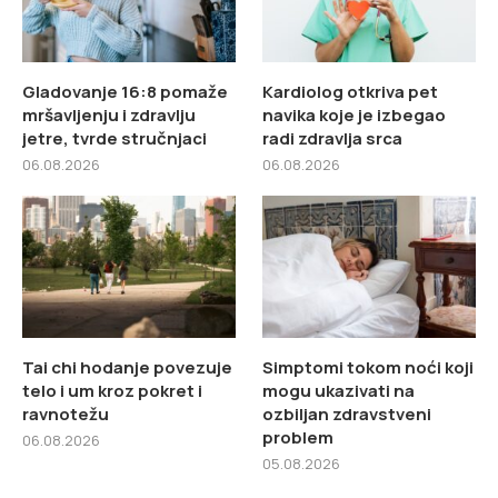
Gladovanje 16:8 pomaže
Kardiolog otkriva pet
mršavljenju i zdravlju
navika koje je izbegao
jetre, tvrde stručnjaci
radi zdravlja srca
06.08.2026
06.08.2026
Tai chi hodanje povezuje
Simptomi tokom noći koji
telo i um kroz pokret i
mogu ukazivati na
ravnotežu
ozbiljan zdravstveni
problem
06.08.2026
05.08.2026