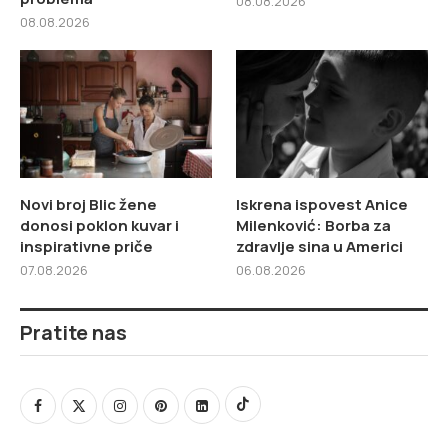
08.08.2026
08.08.2026
Novi broj Blic žene
Iskrena ispovest Anice
donosi poklon kuvar i
Milenković: Borba za
inspirativne priče
zdravlje sina u Americi
07.08.2026
06.08.2026
Pratite nas