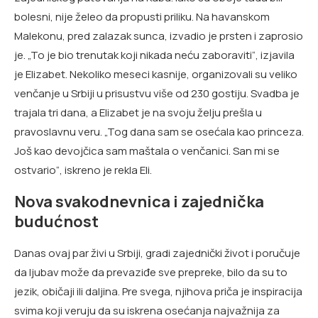
bolesni, nije želeo da propusti priliku. Na havanskom
Malekonu, pred zalazak sunca, izvadio je prsten i zaprosio
je. „To je bio trenutak koji nikada neću zaboraviti“, izjavila
je Elizabet. Nekoliko meseci kasnije, organizovali su veliko
venčanje u Srbiji u prisustvu više od 230 gostiju. Svadba je
trajala tri dana, a Elizabet je na svoju želju prešla u
pravoslavnu veru. „Tog dana sam se osećala kao princeza.
Još kao devojčica sam maštala o venčanici. San mi se
ostvario“, iskreno je rekla Eli.
Nova svakodnevnica i zajednička
budućnost
Danas ovaj par živi u Srbiji, gradi zajednički život i poručuje
da ljubav može da prevaziđe sve prepreke, bilo da su to
jezik, običaji ili daljina. Pre svega, njihova priča je inspiracija
svima koji veruju da su iskrena osećanja najvažnija za