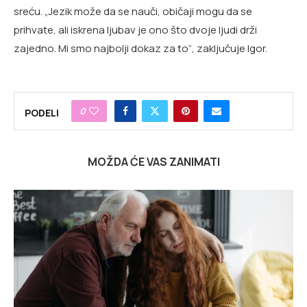
sreću. „Jezik može da se nauči, običaji mogu da se
prihvate, ali iskrena ljubav je ono što dvoje ljudi drži
zajedno. Mi smo najbolji dokaz za to“, zaključuje Igor.
0
PODELI
MOŽDA ĆE VAS ZANIMATI