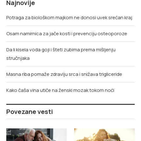
Najnovije
Potraga za biološkom majkom ne donosi uvek srećan kraj
Osam namirnica za jače kosti i prevenciju osteoporoze
Da li kisela voda goji i šteti zubima prema mišljenju
stručnjaka
Masna riba pomaže zdravlju srca i snižava trigliceride
Kako čaša vina utiče na ženski mozak tokom noći
Povezane vesti