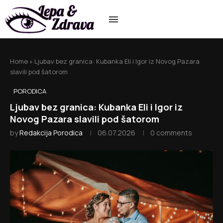
Home
»
Ljubav bez granica: Kubanka Eli i Igor iz Novog Pazara
slavili pod šatorom
PORODICA
Ljubav bez granica: Kubanka Eli i Igor iz
Novog Pazara slavili pod šatorom
by
Redakcija Porodica
06.07.2026
0 comments