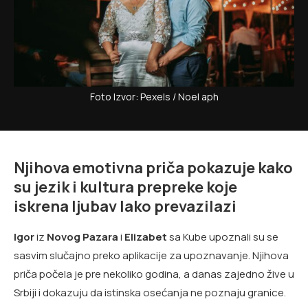
Foto Izvor: Pexels / Noel aph
Njihova emotivna priča pokazuje kako
su jezik i kultura prepreke koje
iskrena ljubav lako prevazilazi
Igor
iz
Novog Pazara
i
Elizabet
sa Kube upoznali su se
sasvim slučajno preko aplikacije za upoznavanje. Njihova
priča počela je pre nekoliko godina, a danas zajedno žive u
Srbiji i dokazuju da istinska osećanja ne poznaju granice.