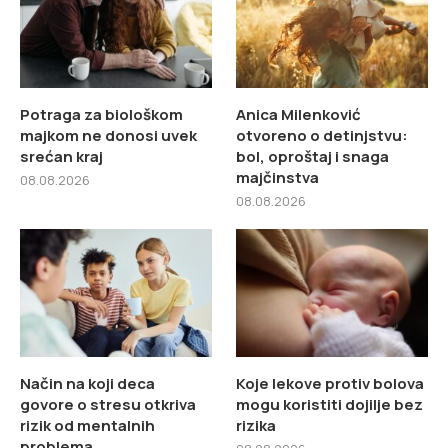
Potraga za biološkom
Anica Milenković
majkom ne donosi uvek
otvoreno o detinjstvu:
srećan kraj
bol, oproštaj i snaga
majčinstva
08.08.2026
08.08.2026
Način na koji deca
Koje lekove protiv bolova
govore o stresu otkriva
mogu koristiti dojilje bez
rizik od mentalnih
rizika
problema