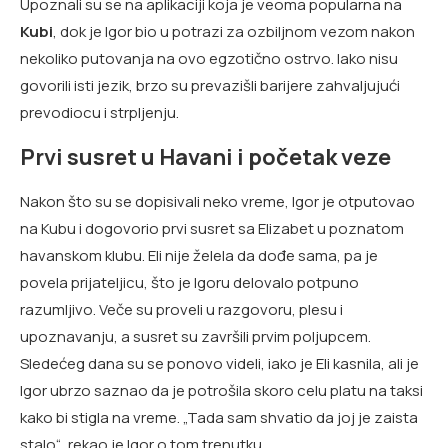
Upoznali su se na aplikaciji koja je veoma popularna na
Kubi
, dok je Igor bio u potrazi za ozbiljnom vezom nakon
nekoliko putovanja na ovo egzotično ostrvo. Iako nisu
govorili isti jezik, brzo su prevazišli barijere zahvaljujući
prevodiocu i strpljenju.
Prvi susret u Havani i početak veze
Nakon što su se dopisivali neko vreme, Igor je otputovao
na Kubu i dogovorio prvi susret sa Elizabet u poznatom
havanskom klubu. Eli nije želela da dođe sama, pa je
povela prijateljicu, što je Igoru delovalo potpuno
razumljivo. Veče su proveli u razgovoru, plesu i
upoznavanju, a susret su završili prvim poljupcem.
Sledećeg dana su se ponovo videli, iako je Eli kasnila, ali je
Igor ubrzo saznao da je potrošila skoro celu platu na taksi
kako bi stigla na vreme. „Tada sam shvatio da joj je zaista
stalo“, rekao je Igor o tom trenutku.