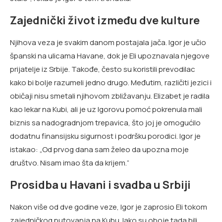
Zajednički život između dve kulture
Njihova veza je svakim danom postajala jača. Igor je učio
španski na ulicama Havane, dok je Eli upoznavala njegove
prijatelje iz Srbije. Takođe, često su koristili prevodilac
kako bi bolje razumeli jedno drugo. Međutim, različiti jezici i
običaji nisu smetali njihovom zbližavanju. Elizabet je radila
kao lekar na Kubi, ali je uz Igorovu pomoć pokrenula mali
biznis sa nadogradnjom trepavica, što joj je omogućilo
dodatnu finansijsku sigurnost i podršku porodici. Igor je
istakao: „Od prvog dana sam želeo da upozna moje
društvo. Nisam imao šta da krijem.“
Prosidba u Havani i svadba u Srbiji
Nakon više od dve godine veze, Igor je zaprosio Eli tokom
zajedničkog putovanja na Kubu. Iako su oboje tada bili