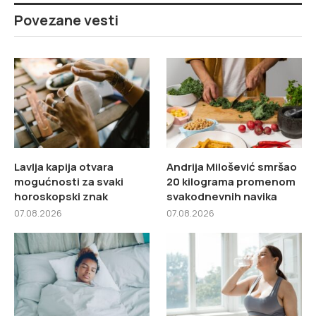
Povezane vesti
Lavlja kapija otvara
Andrija Milošević smršao
mogućnosti za svaki
20 kilograma promenom
horoskopski znak
svakodnevnih navika
07.08.2026
07.08.2026