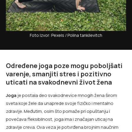
Foto Izvor: Pexels / Polina tankilevitch
Određene joga poze mogu poboljšati
varenje, smanjiti stres i pozitivno
uticati na svakodnevni život žena
Joga
je postala deo svakodnevice mnogih žena širom
sveta koje žele da unaprede svoje fizičko i mentalno
zdravlje. Međutim, osim što pomaže pri opuštanju i
povećava fleksibilnost, joga ima i značajan uticaj na
zdravlje creva. Ova veza je potvrđena brojnim naučnim