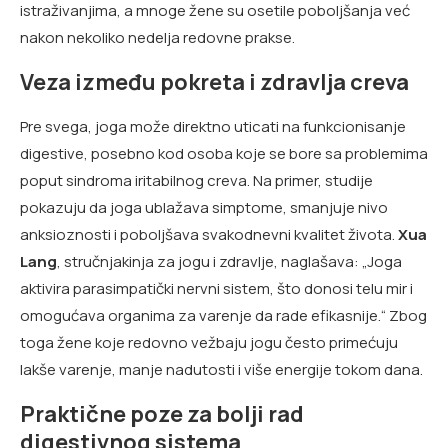
istraživanjima, a mnoge žene su osetile poboljšanja već
nakon nekoliko nedelja redovne prakse.
Veza između pokreta i zdravlja creva
Pre svega, joga može direktno uticati na funkcionisanje
digestive, posebno kod osoba koje se bore sa problemima
poput sindroma iritabilnog creva. Na primer, studije
pokazuju da joga ublažava simptome, smanjuje nivo
anksioznosti i poboljšava svakodnevni kvalitet života.
Xua
Lang
, stručnjakinja za jogu i zdravlje, naglašava: „Joga
aktivira parasimpatički nervni sistem, što donosi telu mir i
omogućava organima za varenje da rade efikasnije.“ Zbog
toga žene koje redovno vežbaju jogu često primećuju
lakše varenje, manje nadutosti i više energije tokom dana.
Praktične poze za bolji rad
digestivnog sistema