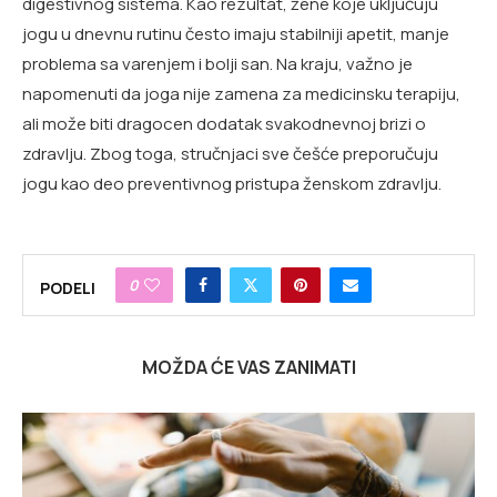
digestivnog sistema. Kao rezultat, žene koje uključuju
jogu u dnevnu rutinu često imaju stabilniji apetit, manje
problema sa varenjem i bolji san. Na kraju, važno je
napomenuti da joga nije zamena za medicinsku terapiju,
ali može biti dragocen dodatak svakodnevnoj brizi o
zdravlju. Zbog toga, stručnjaci sve češće preporučuju
jogu kao deo preventivnog pristupa ženskom zdravlju.
0
PODELI
MOŽDA ĆE VAS ZANIMATI