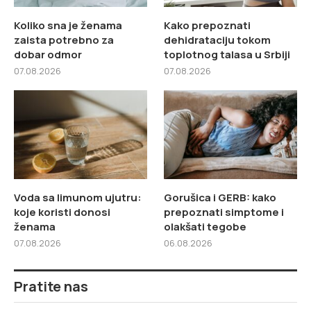
Koliko sna je ženama
Kako prepoznati
zaista potrebno za
dehidrataciju tokom
dobar odmor
toplotnog talasa u Srbiji
07.08.2026
07.08.2026
Voda sa limunom ujutru:
Gorušica i GERB: kako
koje koristi donosi
prepoznati simptome i
ženama
olakšati tegobe
07.08.2026
06.08.2026
Pratite nas