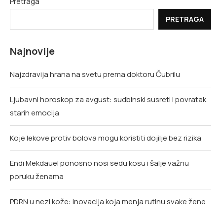
Pretraga
PRETRAGA
Najnovije
Najzdravija hrana na svetu prema doktoru Čubrilu
Ljubavni horoskop za avgust: sudbinski susreti i povratak
starih emocija
Koje lekove protiv bolova mogu koristiti dojilje bez rizika
Endi Mekdauel ponosno nosi sedu kosu i šalje važnu
poruku ženama
PDRN u nezi kože: inovacija koja menja rutinu svake žene