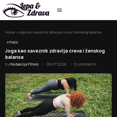
Home
»
Joga kao saveznik zdravlja creva i ženskog balansa
FITNES
Joga kao saveznik zdravlja creva i ženskog
balansa
by
Redakcija Fitnes
06.07.2026
0 comments