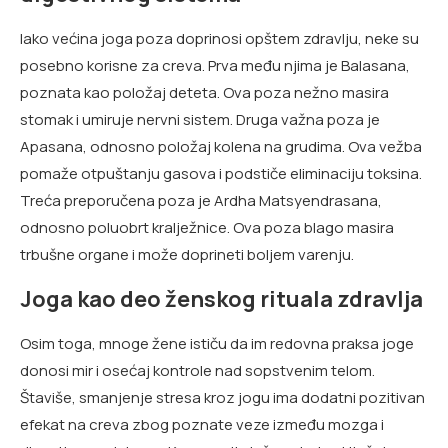
Iako većina joga poza doprinosi opštem zdravlju, neke su
posebno korisne za creva. Prva među njima je Balasana,
poznata kao položaj deteta. Ova poza nežno masira
stomak i umiruje nervni sistem. Druga važna poza je
Apasana, odnosno položaj kolena na grudima. Ova vežba
pomaže otpuštanju gasova i podstiče eliminaciju toksina.
Treća preporučena poza je Ardha Matsyendrasana,
odnosno poluobrt kralježnice. Ova poza blago masira
trbušne organe i može doprineti boljem varenju.
Joga kao deo ženskog rituala zdravlja
Osim toga, mnoge žene ističu da im redovna praksa joge
donosi mir i osećaj kontrole nad sopstvenim telom.
Štaviše, smanjenje stresa kroz jogu ima dodatni pozitivan
efekat na creva zbog poznate veze između mozga i