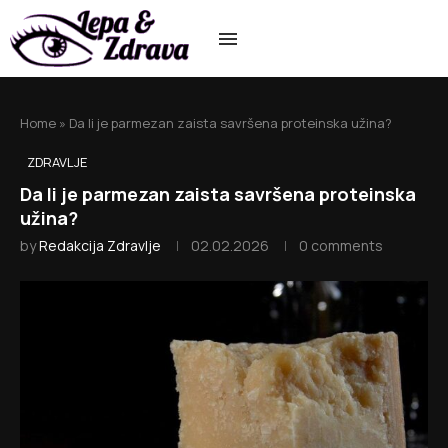
Home
»
Da li je parmezan zaista savršena proteinska užina?
ZDRAVLJE
Da li je parmezan zaista savršena proteinska
užina?
by
Redakcija Zdravlje
02.02.2026
0 comments