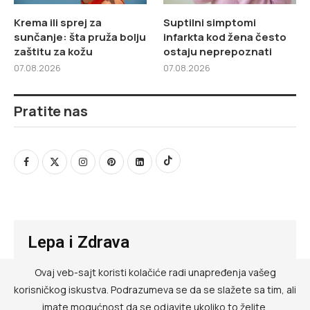
Krema ili sprej za
Suptilni simptomi
sunčanje: šta pruža bolju
infarkta kod žena često
zaštitu za kožu
ostaju neprepoznati
07.08.2026
07.08.2026
Pratite nas
Lepa i Zdrava
Ovaj veb-sajt koristi kolačiće radi unapređenja vašeg
@ RED MEDIA GROUP 2026
korisničkog iskustva. Podrazumeva se da se slažete sa tim, ali
Kontakt
imate mogućnost da se odjavite ukoliko to želite.