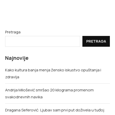
Pretraga
PRETRAGA
Najnovije
Kako kultura banja menja žensko iskustvo opuštanja i
zdravlja
Andrija Milošević smršao 20 kilograma promenom
svakodnevnih navika
Dragana Seferović: Ljubav sam prvi put doživela u tuđoj