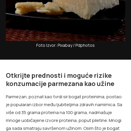
Foto Izvor: Pixabay / Pdphotos
Otkrijte prednosti i moguće rizike
konzumacije parmezana kao užine
Parmezan, poznat kao tvrdi sir bogat proteinima, postao
je popularan izbor među ljubiteljima zdravih namirnica. Sa
više od 35 grama proteina na 100 grama, nadmašuje
mnoge uobičajene izvore proteina, poput piletine. Mnogi
ga sada smatraju savršenom užinom. Osim što je bogat