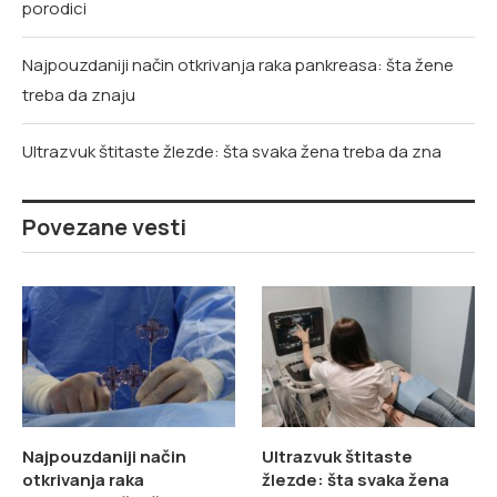
porodici
Najpouzdaniji način otkrivanja raka pankreasa: šta žene
treba da znaju
Ultrazvuk štitaste žlezde: šta svaka žena treba da zna
Povezane vesti
Najpouzdaniji način
Ultrazvuk štitaste
otkrivanja raka
žlezde: šta svaka žena