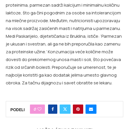
proteinima, parmezan sadrži kalcijum i minimalnu količinu
laktoze, što ga čini pogodnim za osobe sa intolerancijom
na mlečne proizvode. Međutim, nutricionisti upozoravaju
na visok sadržaj zasićenih masti i natrijuma u parmezanu.
Medi Paskarijelo, dijetetičarka iz Bruklina, ističe: ‘Parmezan
je ukusan i svestran, ali ga ne bih preporučila kao zamenu
za proteinske užine.’ Konzumacija veće količine može
dovesti do prekomernog unosa masti i soli, što povećava
rizik od srčanih bolesti. Preporučuje se umerenost, te je
najbolje koristiti ga kao dodatak jelima umesto glavnog
obroka. Za tačnu dijagnozu i savet obratite se lekaru.
0
PODELI