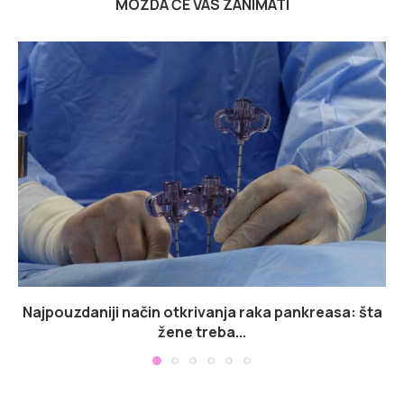
MOŽDA ĆE VAS ZANIMATI
Najpouzdaniji način otkrivanja raka pankreasa: šta
žene treba...