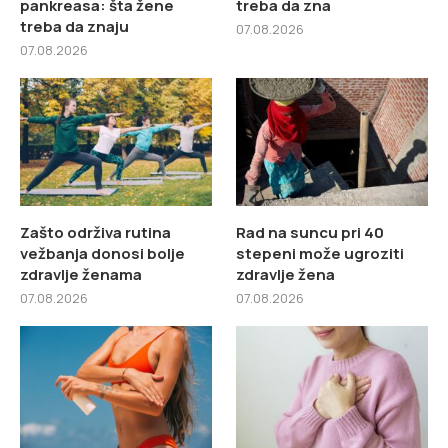
pankreasa: šta žene
treba da zna
treba da znaju
07.08.2026
07.08.2026
Zašto održiva rutina
Rad na suncu pri 40
vežbanja donosi bolje
stepeni može ugroziti
zdravlje ženama
zdravlje žena
07.08.2026
07.08.2026