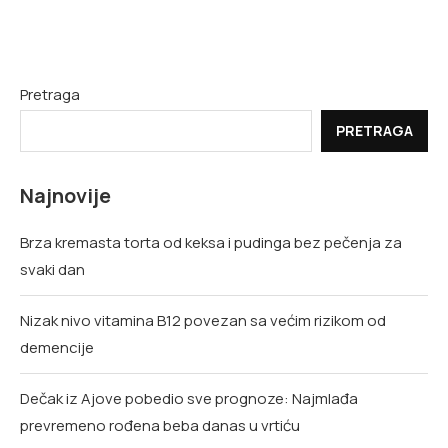
Pretraga
PRETRAGA
Najnovije
Brza kremasta torta od keksa i pudinga bez pečenja za
svaki dan
Nizak nivo vitamina B12 povezan sa većim rizikom od
demencije
Dečak iz Ajove pobedio sve prognoze: Najmlađa
prevremeno rođena beba danas u vrtiću