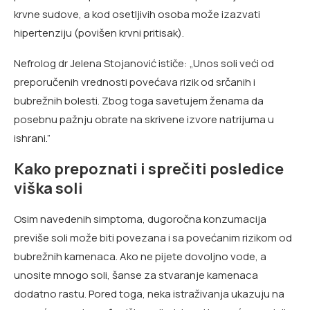
krvne sudove, a kod osetljivih osoba može izazvati
hipertenziju (povišen krvni pritisak).
Nefrolog dr Jelena Stojanović ističe: „Unos soli veći od
preporučenih vrednosti povećava rizik od srčanih i
bubrežnih bolesti. Zbog toga savetujem ženama da
posebnu pažnju obrate na skrivene izvore natrijuma u
ishrani.”
Kako prepoznati i sprečiti posledice
viška soli
Osim navedenih simptoma, dugoročna konzumacija
previše soli može biti povezana i sa povećanim rizikom od
bubrežnih kamenaca. Ako ne pijete dovoljno vode, a
unosite mnogo soli, šanse za stvaranje kamenaca
dodatno rastu. Pored toga, neka istraživanja ukazuju na