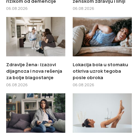
rizikom od demencije
ženskom zdravlju i liniji
06.08.2026
06.08.2026
Zdravlje žena: izazovi
Lokacija bola u stomaku
dijagnoza i nova rešenja
otkriva uzrok tegoba
za bolje blagostanje
posle obroka
06.08.2026
06.08.2026