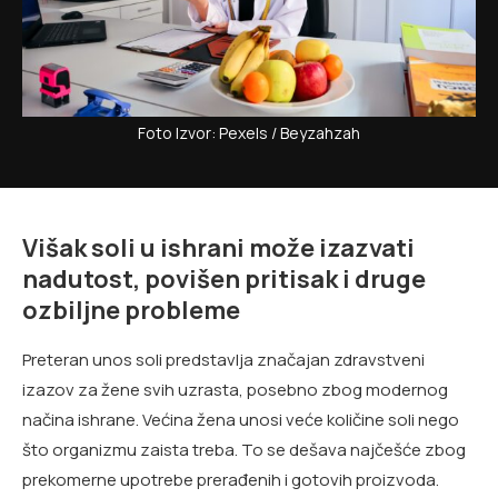
Foto Izvor: Pexels / Beyzahzah
Višak soli u ishrani može izazvati
nadutost, povišen pritisak i druge
ozbiljne probleme
Preteran unos soli predstavlja značajan zdravstveni
izazov za žene svih uzrasta, posebno zbog modernog
načina ishrane. Većina žena unosi veće količine soli nego
što organizmu zaista treba. To se dešava najčešće zbog
prekomerne upotrebe prerađenih i gotovih proizvoda.