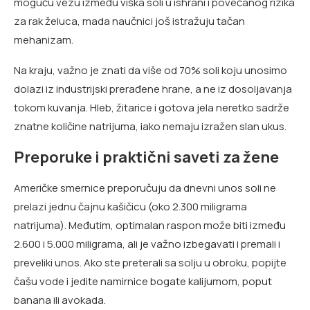
moguću vezu između viška soli u ishrani i povećanog rizika
za rak želuca, mada naučnici još istražuju tačan
mehanizam.
Na kraju, važno je znati da više od 70% soli koju unosimo
dolazi iz industrijski prerađene hrane, a ne iz dosoljavanja
tokom kuvanja. Hleb, žitarice i gotova jela neretko sadrže
znatne količine natrijuma, iako nemaju izražen slan ukus.
Preporuke i praktični saveti za žene
Američke smernice preporučuju da dnevni unos soli ne
prelazi jednu čajnu kašičicu (oko 2.300 miligrama
natrijuma). Međutim, optimalan raspon može biti između
2.600 i 5.000 miligrama, ali je važno izbegavati i premali i
preveliki unos. Ako ste preterali sa solju u obroku, popijte
čašu vode i jedite namirnice bogate kalijumom, poput
banana ili avokada.