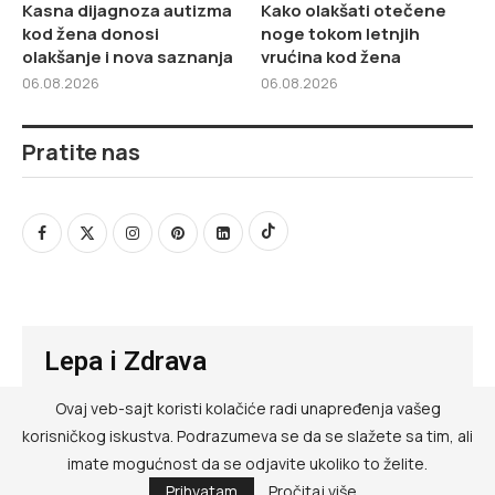
Kasna dijagnoza autizma
Kako olakšati otečene
kod žena donosi
noge tokom letnjih
olakšanje i nova saznanja
vrućina kod žena
06.08.2026
06.08.2026
Pratite nas
Lepa i Zdrava
Ovaj veb-sajt koristi kolačiće radi unapređenja vašeg
@ RED MEDIA GROUP 2026
korisničkog iskustva. Podrazumeva se da se slažete sa tim, ali
Kontakt
imate mogućnost da se odjavite ukoliko to želite.
Prihvatam
Pročitaj više