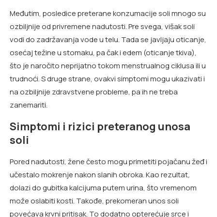
Međutim, posledice preterane konzumacije soli mnogo su
ozbiljnije od privremene nadutosti. Pre svega, višak soli
vodi do zadržavanja vode u telu. Tada se javljaju oticanje,
osećaj težine u stomaku, pa čak i edem (oticanje tkiva),
što je naročito neprijatno tokom menstrualnog ciklusa ili u
trudnoći. S druge strane, ovakvi simptomi mogu ukazivati i
na ozbiljnije zdravstvene probleme, pa ih ne treba
zanemariti.
Simptomi i rizici preteranog unosa
soli
Pored nadutosti, žene često mogu primetiti pojačanu žeđ i
učestalo mokrenje nakon slanih obroka. Kao rezultat,
dolazi do gubitka kalcijuma putem urina, što vremenom
može oslabiti kosti. Takođe, prekomeran unos soli
povećava krvni pritisak. To dodatno opterećuje srce i