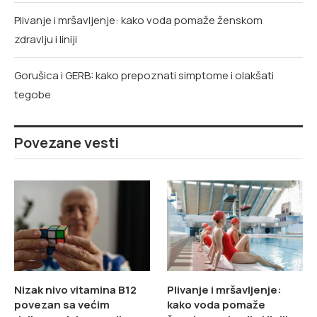
Plivanje i mršavljenje: kako voda pomaže ženskom
zdravlju i liniji
Gorušica i GERB: kako prepoznati simptome i olakšati
tegobe
Povezane vesti
Nizak nivo vitamina B12
Plivanje i mršavljenje:
povezan sa većim
kako voda pomaže