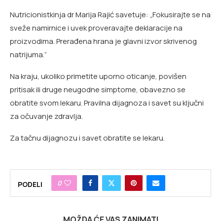
Nutricionistkinja dr Marija Rajić savetuje: „Fokusirajte se na
sveže namirnice i uvek proveravajte deklaracije na
proizvodima. Prerađena hrana je glavni izvor skrivenog
natrijuma.“
Na kraju, ukoliko primetite uporno oticanje, povišen
pritisak ili druge neugodne simptome, obavezno se
obratite svom lekaru. Pravilna dijagnoza i savet su ključni
za očuvanje zdravlja.
Za tačnu dijagnozu i savet obratite se lekaru.
0
PODELI
MOŽDA ĆE VAS ZANIMATI