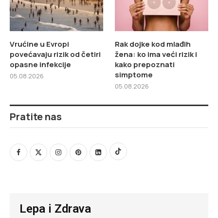
Vrućine u Evropi
Rak dojke kod mlađih
povećavaju rizik od četiri
žena: ko ima veći rizik i
opasne infekcije
kako prepoznati
simptome
05.08.2026
05.08.2026
Pratite nas
Lepa i Zdrava