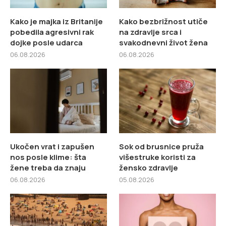
Kako je majka iz Britanije
Kako bezbrižnost utiče
pobedila agresivni rak
na zdravlje srca i
dojke posle udarca
svakodnevni život žena
06.08.2026
06.08.2026
Ukočen vrat i zapušen
Sok od brusnice pruža
nos posle klime: šta
višestruke koristi za
žene treba da znaju
žensko zdravlje
06.08.2026
05.08.2026