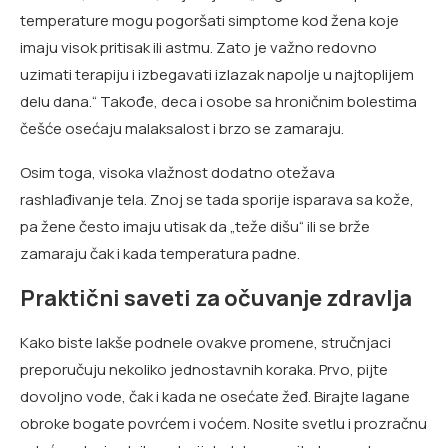
temperature mogu pogoršati simptome kod žena koje
imaju visok pritisak ili astmu. Zato je važno redovno
uzimati terapiju i izbegavati izlazak napolje u najtoplijem
delu dana.“ Takođe, deca i osobe sa hroničnim bolestima
češće osećaju malaksalost i brzo se zamaraju.
Osim toga, visoka vlažnost dodatno otežava
rashlađivanje tela. Znoj se tada sporije isparava sa kože,
pa žene često imaju utisak da „teže dišu“ ili se brže
zamaraju čak i kada temperatura padne.
Praktični saveti za očuvanje zdravlja
Kako biste lakše podnele ovakve promene, stručnjaci
preporučuju nekoliko jednostavnih koraka. Prvo, pijte
dovoljno vode, čak i kada ne osećate žeđ. Birajte lagane
obroke bogate povrćem i voćem. Nosite svetlu i prozračnu