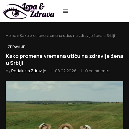
Home
»
Kako promene vremena utiču na zdravlje žena u Srbiji
ZDRAVLJE
Kako promene vremena utiču na zdravlje žena
u Srbiji
by
Redakcija Zdravlje
08.07.2026
0 comments