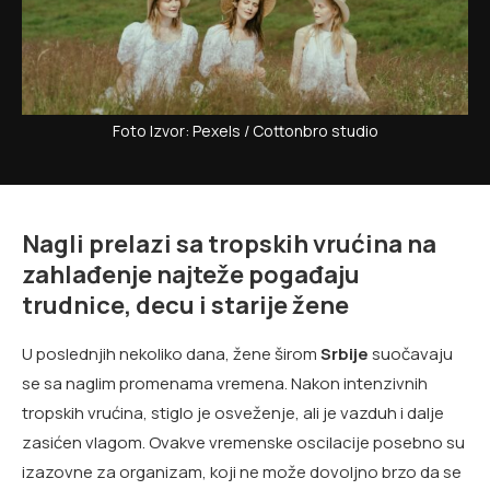
Foto Izvor: Pexels / Cottonbro studio
Nagli prelazi sa tropskih vrućina na
zahlađenje najteže pogađaju
trudnice, decu i starije žene
U poslednjih nekoliko dana, žene širom
Srbije
suočavaju
se sa naglim promenama vremena. Nakon intenzivnih
tropskih vrućina, stiglo je osveženje, ali je vazduh i dalje
zasićen vlagom. Ovakve vremenske oscilacije posebno su
izazovne za organizam, koji ne može dovoljno brzo da se