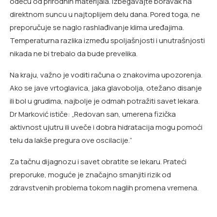
odeću od prirodnih materijala. Izbegavajte boravak na
direktnom suncu u najtoplijem delu dana. Pored toga, ne
preporučuje se naglo rashlađivanje klima uređajima.
Temperaturna razlika između spoljašnjosti i unutrašnjosti
nikada ne bi trebalo da bude prevelika.
Na kraju, važno je voditi računa o znakovima upozorenja.
Ako se jave vrtoglavica, jaka glavobolja, otežano disanje
ili bol u grudima, najbolje je odmah potražiti savet lekara.
Dr Marković ističe: „Redovan san, umerena fizička
aktivnost ujutru ili uveče i dobra hidratacija mogu pomoći
telu da lakše pregura ove oscilacije.“
Za tačnu dijagnozu i savet obratite se lekaru. Prateći
preporuke, moguće je značajno smanjiti rizik od
zdravstvenih problema tokom naglih promena vremena.