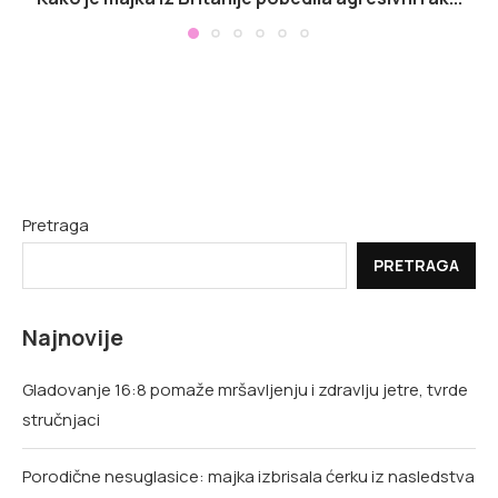
Pretraga
PRETRAGA
Najnovije
Gladovanje 16:8 pomaže mršavljenju i zdravlju jetre, tvrde
stručnjaci
Porodične nesuglasice: majka izbrisala ćerku iz nasledstva