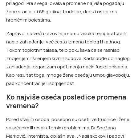
prilagodi. Pre svega, ovakve promene najviše pogađaju
žene starije od 65 godina, trudnice, decu i osobe sa
hroničnim bolestima.
Zapravo, najveći izazov nije samo visoka temperatura ili
naglo zahlađenje, već česta izmena toplog i hladnog.
Tokom toplotnih talasa, telo pokušava da se rashladi
znojenjem i širenjem krvnih sudova. Kada dođe do naglog
zahlađenja, organizam opet menja način funkcionisanja.
Kao rezultat toga, mnoge žene osećaju umor, glavobolju,
pad koncentracije i iscrpljenost.
Ko najviše oseća posledice promena
vremena?
Pored starijih osoba, posebno su osetljive trudnice i žene
sa srčanim ili respiratornim problemima. Dr Snežana
Marković, internista, objašnjava: „Nagli skokovi i padovi