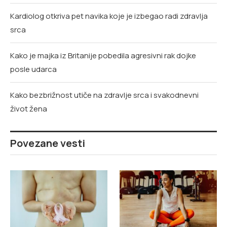
Kardiolog otkriva pet navika koje je izbegao radi zdravlja
srca
Kako je majka iz Britanije pobedila agresivni rak dojke
posle udarca
Kako bezbrižnost utiče na zdravlje srca i svakodnevni
život žena
Povezane vesti