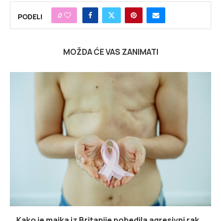
0
PODELI
MOŽDA ĆE VAS ZANIMATI
Kako je majka iz Britanije pobedila agresivni rak...