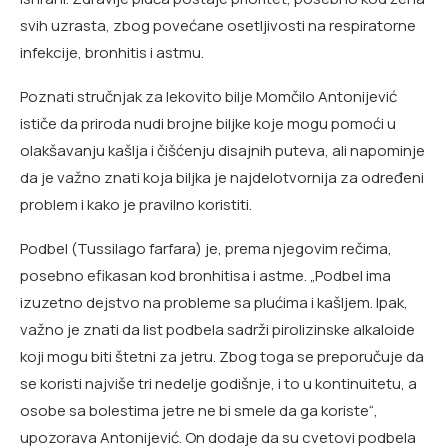
svih uzrasta, zbog povećane osetljivosti na respiratorne
infekcije, bronhitis i astmu.
Poznati stručnjak za lekovito bilje Momčilo Antonijević
ističe da priroda nudi brojne biljke koje mogu pomoći u
olakšavanju kašlja i čišćenju disajnih puteva, ali napominje
da je važno znati koja biljka je najdelotvornija za određeni
problem i kako je pravilno koristiti.
Podbel (Tussilago farfara) je, prema njegovim rečima,
posebno efikasan kod bronhitisa i astme. „Podbel ima
izuzetno dejstvo na probleme sa plućima i kašljem. Ipak,
važno je znati da list podbela sadrži pirolizinske alkaloide
koji mogu biti štetni za jetru. Zbog toga se preporučuje da
se koristi najviše tri nedelje godišnje, i to u kontinuitetu, a
osobe sa bolestima jetre ne bi smele da ga koriste“,
upozorava Antonijević. On dodaje da su cvetovi podbela