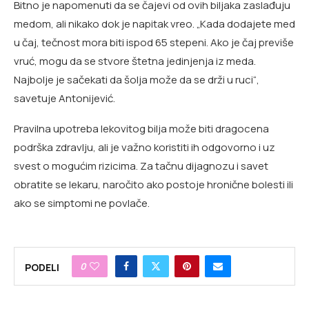
Bitno je napomenuti da se čajevi od ovih biljaka zaslađuju
medom, ali nikako dok je napitak vreo. „Kada dodajete med
u čaj, tečnost mora biti ispod 65 stepeni. Ako je čaj previše
vruć, mogu da se stvore štetna jedinjenja iz meda.
Najbolje je sačekati da šolja može da se drži u ruci“,
savetuje Antonijević.
Pravilna upotreba lekovitog bilja može biti dragocena
podrška zdravlju, ali je važno koristiti ih odgovorno i uz
svest o mogućim rizicima. Za tačnu dijagnozu i savet
obratite se lekaru, naročito ako postoje hronične bolesti ili
ako se simptomi ne povlače.
0
PODELI