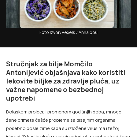
Foto Izvor: Pexels / Anna pou
Stručnjak za bilje Momčilo
Antonijević objašnjava kako koristiti
lekovite biljke za zdravlje pluća, uz
važne napomene o bezbednoj
upotrebi
Dolaskom proleća i promenom godišnjih doba, mnoge
žene primete češće probleme sa disajnim organima,
posebno posle zime kada su izložene virusima i težoj
ishrani. Zdravlje pluća postaje prioritet, posebno kod žena