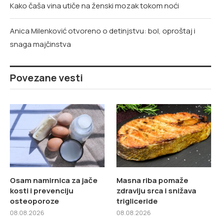
Kako čaša vina utiče na ženski mozak tokom noći
Anica Milenković otvoreno o detinjstvu: bol, oproštaj i
snaga majčinstva
Povezane vesti
Osam namirnica za jače
Masna riba pomaže
kosti i prevenciju
zdravlju srca i snižava
osteoporoze
trigliceride
08.08.2026
08.08.2026