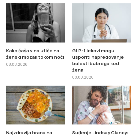
Kako čaša vina utiče na
GLP-1 lekovi mogu
ženski mozak tokom noći
usporiti napredovanje
bolesti bubrega kod
08.08.2026
žena
08.08.2026
Najzdravija hrana na
Suđenje Lindsay Clancy: