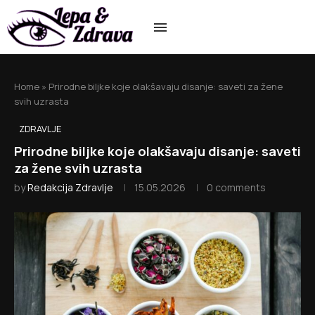
Home
»
Prirodne biljke koje olakšavaju disanje: saveti za žene
svih uzrasta
ZDRAVLJE
Prirodne biljke koje olakšavaju disanje: saveti
za žene svih uzrasta
by
Redakcija Zdravlje
15.05.2026
0 comments