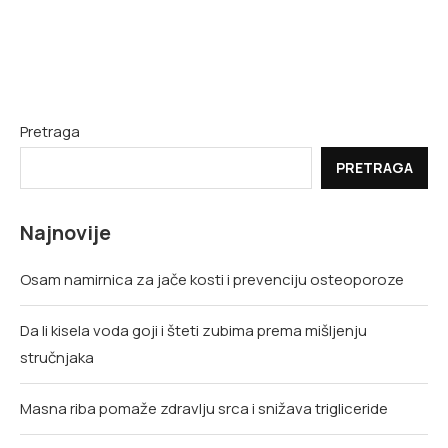
Pretraga
PRETRAGA
Najnovije
Osam namirnica za jače kosti i prevenciju osteoporoze
Da li kisela voda goji i šteti zubima prema mišljenju
stručnjaka
Masna riba pomaže zdravlju srca i snižava trigliceride