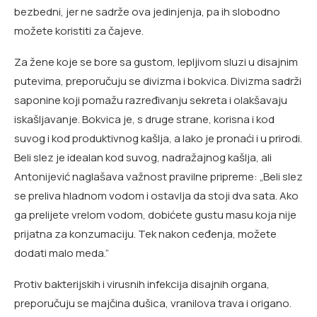
bezbedni, jer ne sadrže ova jedinjenja, pa ih slobodno
možete koristiti za čajeve.
Za žene koje se bore sa gustom, lepljivom sluzi u disajnim
putevima, preporučuju se divizma i bokvica. Divizma sadrži
saponine koji pomažu razređivanju sekreta i olakšavaju
iskašljavanje. Bokvica je, s druge strane, korisna i kod
suvog i kod produktivnog kašlja, a lako je pronaći i u prirodi.
Beli slez je idealan kod suvog, nadražajnog kašlja, ali
Antonijević naglašava važnost pravilne pripreme: „Beli slez
se preliva hladnom vodom i ostavlja da stoji dva sata. Ako
ga prelijete vrelom vodom, dobićete gustu masu koja nije
prijatna za konzumaciju. Tek nakon ceđenja, možete
dodati malo meda.”
Protiv bakterijskih i virusnih infekcija disajnih organa,
preporučuju se majčina dušica, vranilova trava i origano.