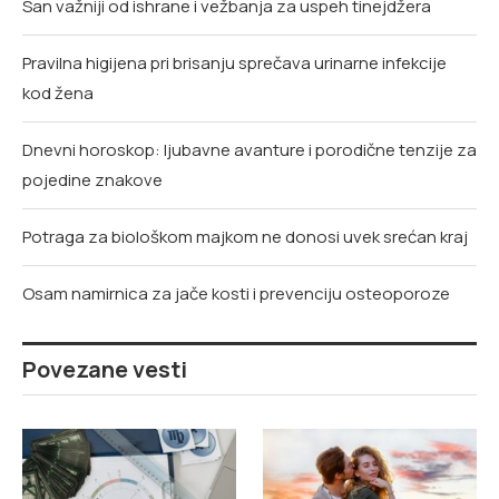
San važniji od ishrane i vežbanja za uspeh tinejdžera
Pravilna higijena pri brisanju sprečava urinarne infekcije
kod žena
Dnevni horoskop: ljubavne avanture i porodične tenzije za
pojedine znakove
Potraga za biološkom majkom ne donosi uvek srećan kraj
Osam namirnica za jače kosti i prevenciju osteoporoze
Povezane vesti