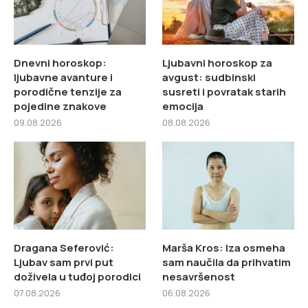
Dnevni horoskop:
Ljubavni horoskop za
ljubavne avanture i
avgust: sudbinski
porodične tenzije za
susreti i povratak starih
pojedine znakove
emocija
09.08.2026
08.08.2026
Dragana Seferović:
Marša Kros: Iza osmeha
Ljubav sam prvi put
sam naučila da prihvatim
doživela u tuđoj porodici
nesavršenost
07.08.2026
06.08.2026