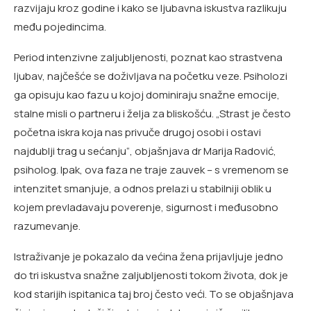
razvijaju kroz godine i kako se ljubavna iskustva razlikuju
među pojedincima.
Period intenzivne zaljubljenosti, poznat kao strastvena
ljubav, najčešće se doživljava na početku veze. Psiholozi
ga opisuju kao fazu u kojoj dominiraju snažne emocije,
stalne misli o partneru i želja za bliskošću. „Strast je često
početna iskra koja nas privuče drugoj osobi i ostavi
najdublji trag u sećanju“, objašnjava dr Marija Radović,
psiholog. Ipak, ova faza ne traje zauvek – s vremenom se
intenzitet smanjuje, a odnos prelazi u stabilniji oblik u
kojem prevladavaju poverenje, sigurnost i međusobno
razumevanje.
Istraživanje je pokazalo da većina žena prijavljuje jedno
do tri iskustva snažne zaljubljenosti tokom života, dok je
kod starijih ispitanica taj broj često veći. To se objašnjava