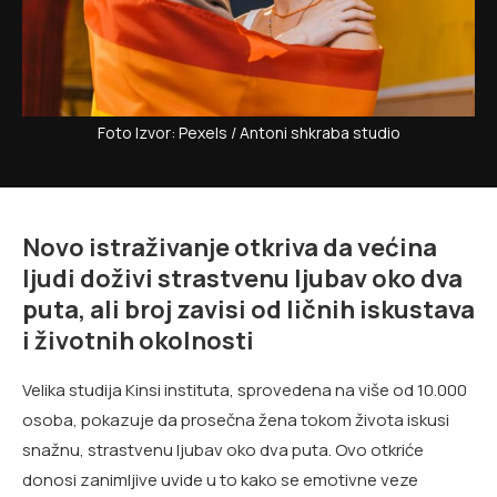
Foto Izvor: Pexels / Antoni shkraba studio
Novo istraživanje otkriva da većina
ljudi doživi strastvenu ljubav oko dva
puta, ali broj zavisi od ličnih iskustava
i životnih okolnosti
Velika studija Kinsi instituta, sprovedena na više od 10.000
osoba, pokazuje da prosečna žena tokom života iskusi
snažnu, strastvenu ljubav oko dva puta. Ovo otkriće
donosi zanimljive uvide u to kako se emotivne veze