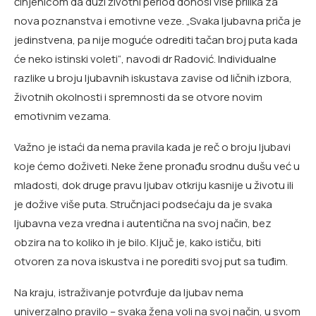
činjenicom da duži životni period donosi više prilika za
nova poznanstva i emotivne veze. „Svaka ljubavna priča je
jedinstvena, pa nije moguće odrediti tačan broj puta kada
će neko istinski voleti“, navodi dr Radović. Individualne
razlike u broju ljubavnih iskustava zavise od ličnih izbora,
životnih okolnosti i spremnosti da se otvore novim
emotivnim vezama.
Važno je istaći da nema pravila kada je reč o broju ljubavi
koje ćemo doživeti. Neke žene pronađu srodnu dušu već u
mladosti, dok druge pravu ljubav otkriju kasnije u životu ili
je dožive više puta. Stručnjaci podsećaju da je svaka
ljubavna veza vredna i autentična na svoj način, bez
obzira na to koliko ih je bilo. Ključ je, kako ističu, biti
otvoren za nova iskustva i ne porediti svoj put sa tuđim.
Na kraju, istraživanje potvrđuje da ljubav nema
univerzalno pravilo – svaka žena voli na svoj način, u svom