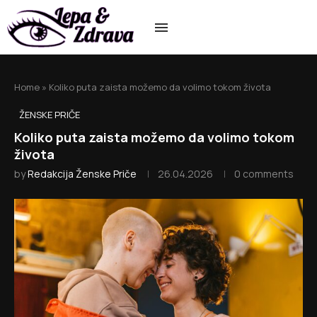
Home
»
Koliko puta zaista možemo da volimo tokom života
ŽENSKE PRIČE
Koliko puta zaista možemo da volimo tokom
života
by
Redakcija Ženske Priče
26.04.2026
0 comments