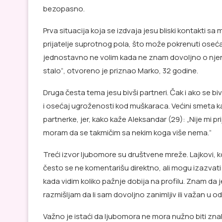
bezopasno.
Prva situacija koja se izdvaja jesu bliski kontakti 
prijatelje suprotnog pola, što može pokrenuti osećaj 
jednostavno ne volim kada ne znam dovoljno o njenim
stalo“, otvoreno je priznao Marko, 32 godine.
Druga česta tema jesu bivši partneri. Čak i ako se
i osećaj ugroženosti kod muškaraca. Većini smeta ka
partnerke, jer, kako kaže Aleksandar (29): „Nije mi p
moram da se takmičim sa nekim koga više nema.“
Treći izvor ljubomore su društvene mreže. Lajkovi, 
često se ne komentarišu direktno, ali mogu izazvati
kada vidim koliko pažnje dobija na profilu. Znam da
razmišljam da li sam dovoljno zanimljiv ili važan u o
Važno je istaći da ljubomora ne mora nužno biti zna