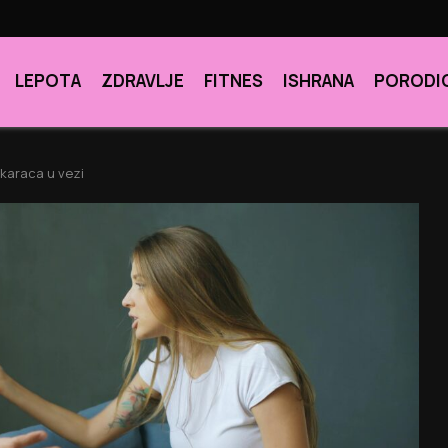
LEPOTA
ZDRAVLJE
FITNES
ISHRANA
PORODI
škaraca u vezi