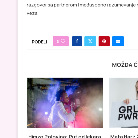
razgovor sa partnerom i međusobno razumevanje mo
veza.
0
PODELI
MOŽDA Ć
Himzo Polovina: Put od lekara
Mata Hari: 