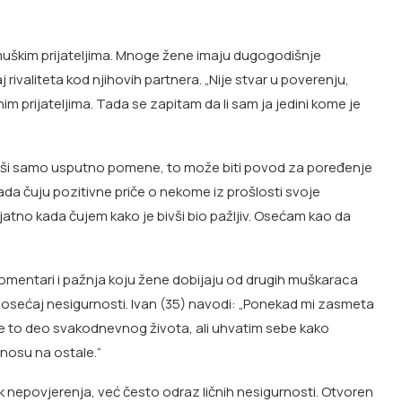
sa muškim prijateljima. Mnoge žene imaju dugogodišnje
rivaliteta kod njihovih partnera. „Nije stvar u poverenju,
 prijateljima. Tada se zapitam da li sam ja jedini kome je
 bivši samo usputno pomene, to može biti povod za poređenje
da čuju pozitivne priče o nekome iz prošlosti svoje
rijatno kada čujem kako je bivši bio pažljiv. Osećam kao da
komentari i pažnja koju žene dobijaju od drugih muškaraca
 osećaj nesigurnosti. Ivan (35) navodi: „Ponekad mi zasmeta
 je to deo svakodnevnog života, ali uhvatim sebe kako
dnosu na ostale.“
k nepovjerenja, već često odraz ličnih nesigurnosti. Otvoren