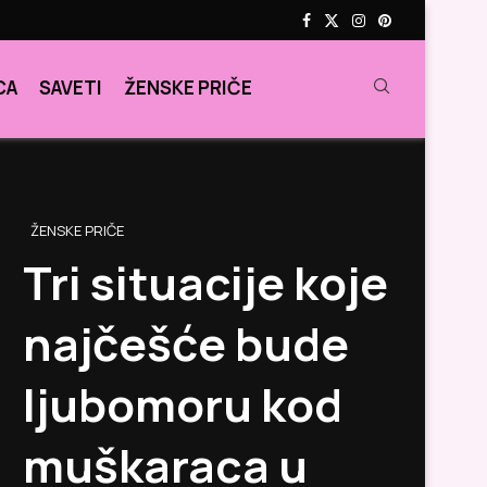
CA
SAVETI
ŽENSKE PRIČE
ŽENSKE PRIČE
Tri situacije koje
najčešće bude
ljubomoru kod
muškaraca u