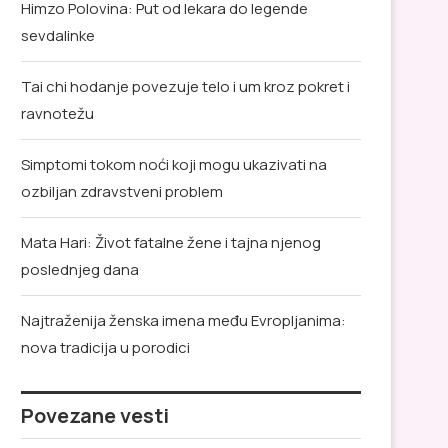
Himzo Polovina: Put od lekara do legende
sevdalinke
Tai chi hodanje povezuje telo i um kroz pokret i
ravnotežu
Simptomi tokom noći koji mogu ukazivati na
ozbiljan zdravstveni problem
Mata Hari: Život fatalne žene i tajna njenog
poslednjeg dana
Najtraženija ženska imena među Evropljanima:
nova tradicija u porodici
Povezane vesti