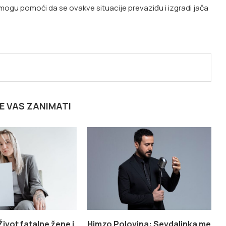
gu pomoći da se ovakve situacije prevaziđu i izgradi jača
E VAS ZANIMATI
Život fatalne žene i
Himzo Polovina: Sevdalinka me