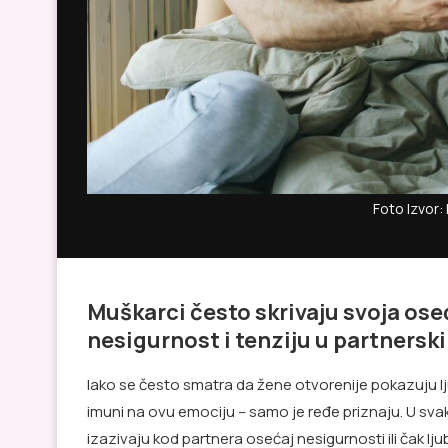
Foto Izvor: 
Muškarci često skrivaju svoja oseć
nesigurnost i tenziju u partners
Iako se često smatra da žene otvorenije pokazuju l
imuni na ovu emociju – samo je ređe priznaju. U sva
izazivaju kod partnera osećaj nesigurnosti ili čak lj