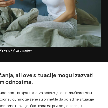
Pexels / Vitaly gariev
anja, ali ove situacije mogu izazvati
kim odnosima.
jubomoru, brojna iskustva pokazuju da ni muškarci nisu
kodnevici, mnoge žene su primetile da pojedine situacije
ubomorne reakcije, čak i kada na prvi pogled deluju