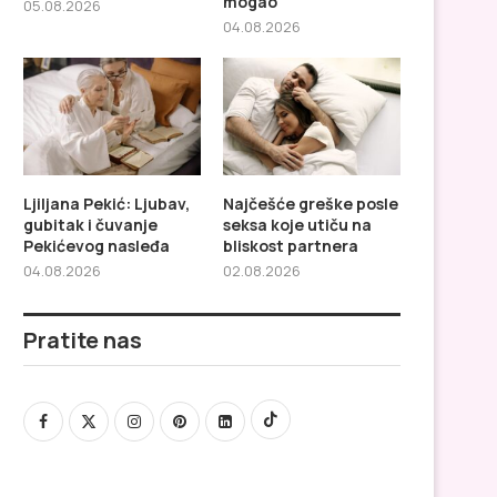
mogao
05.08.2026
ali zaboraviti nisam mogao
čuvanje Pekićevog na
04.08.2026
Ljiljana Pekić: Ljubav,
Najčešće greške posle
gubitak i čuvanje
seksa koje utiču na
Pekićevog nasleđa
bliskost partnera
04.08.2026
02.08.2026
Pratite nas