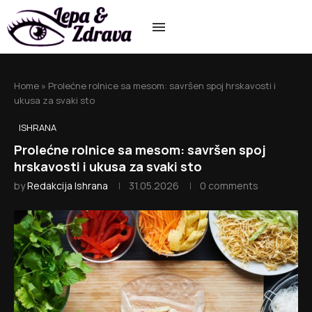
Home
»
Prolećne rolnice sa mesom: savršen spoj hrskavosti i
ukusa za svaki sto
ISHRANA
Prolećne rolnice sa mesom: savršen spoj
hrskavosti i ukusa za svaki sto
by
Redakcija Ishrana
31.05.2026
0 comments