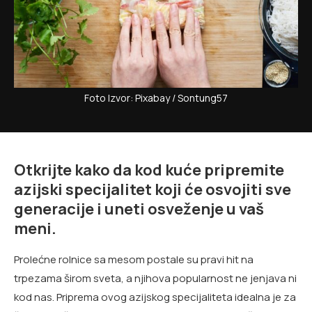
Foto Izvor: Pixabay / Sontung57
Otkrijte kako da kod kuće pripremite
azijski specijalitet koji će osvojiti sve
generacije i uneti osveženje u vaš
meni.
Prolećne rolnice sa mesom postale su pravi hit na
trpezama širom sveta, a njihova popularnost ne jenjava ni
kod nas. Priprema ovog azijskog specijaliteta idealna je za