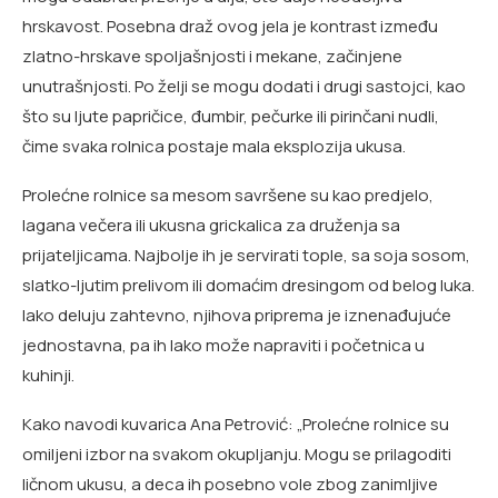
hrskavost. Posebna draž ovog jela je kontrast između
zlatno-hrskave spoljašnjosti i mekane, začinjene
unutrašnjosti. Po želji se mogu dodati i drugi sastojci, kao
što su ljute papričice, đumbir, pečurke ili pirinčani nudli,
čime svaka rolnica postaje mala eksplozija ukusa.
Prolećne rolnice sa mesom savršene su kao predjelo,
lagana večera ili ukusna grickalica za druženja sa
prijateljicama. Najbolje ih je servirati tople, sa soja sosom,
slatko-ljutim prelivom ili domaćim dresingom od belog luka.
Iako deluju zahtevno, njihova priprema je iznenađujuće
jednostavna, pa ih lako može napraviti i početnica u
kuhinji.
Kako navodi kuvarica Ana Petrović: „Prolećne rolnice su
omiljeni izbor na svakom okupljanju. Mogu se prilagoditi
ličnom ukusu, a deca ih posebno vole zbog zanimljive