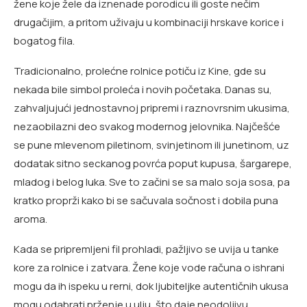
žene koje žele da iznenade porodicu ili goste nečim
drugačijim, a pritom uživaju u kombinaciji hrskave korice i
bogatog fila.
Tradicionalno, prolećne rolnice potiču iz Kine, gde su
nekada bile simbol proleća i novih početaka. Danas su,
zahvaljujući jednostavnoj pripremi i raznovrsnim ukusima,
nezaobilazni deo svakog modernog jelovnika. Najčešće
se pune mlevenom piletinom, svinjetinom ili junetinom, uz
dodatak sitno seckanog povrća poput kupusa, šargarepe,
mladog i belog luka. Sve to začini se sa malo soja sosa, pa
kratko proprži kako bi se sačuvala sočnost i dobila puna
aroma.
Kada se pripremljeni fil prohladi, pažljivo se uvija u tanke
kore za rolnice i zatvara. Žene koje vode računa o ishrani
mogu da ih ispeku u rerni, dok ljubiteljke autentičnih ukusa
mogu odabrati prženje u ulju, što daje neodoljivu