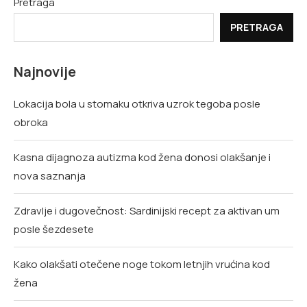
Pretraga
PRETRAGA
Najnovije
Lokacija bola u stomaku otkriva uzrok tegoba posle
obroka
Kasna dijagnoza autizma kod žena donosi olakšanje i
nova saznanja
Zdravlje i dugovečnost: Sardinijski recept za aktivan um
posle šezdesete
Kako olakšati otečene noge tokom letnjih vrućina kod
žena