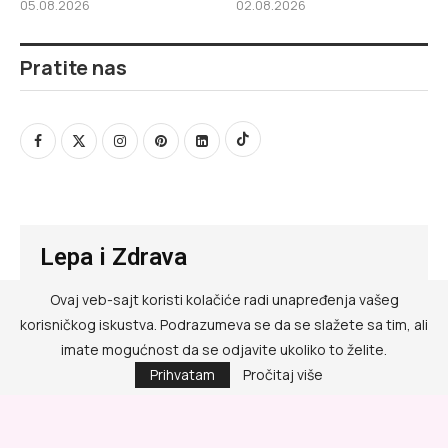
05.08.2026
02.08.2026
Pratite nas
Lepa i Zdrava
Ovaj veb-sajt koristi kolačiće radi unapređenja vašeg
@ RED MEDIA GROUP 2026
korisničkog iskustva. Podrazumeva se da se slažete sa tim, ali
Kontakt
imate mogućnost da se odjavite ukoliko to želite.
Prihvatam
Pročitaj više
Impressum
Politika privatnosti