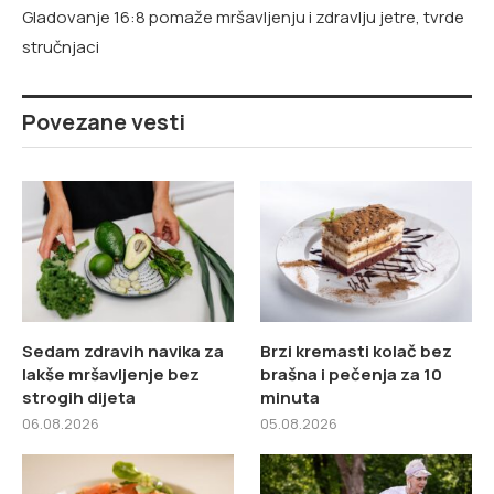
Gladovanje 16:8 pomaže mršavljenju i zdravlju jetre, tvrde
stručnjaci
Povezane vesti
Sedam zdravih navika za
Brzi kremasti kolač bez
lakše mršavljenje bez
brašna i pečenja za 10
strogih dijeta
minuta
06.08.2026
05.08.2026