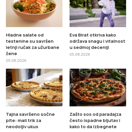
Hladne salate od
Eva Birat otkriva kako
testenine su savršen
održava snagu i vitalnost
letnji ručak za užurbane
u sedmoj deceniji
žene
05.08.2026
05.08.2026
Tajna savršeno sočne
Zašto sos od paradajza
pite: mali trik za
često ispadne bljutav i
neodoljiv ukus
kako to da izbegnete