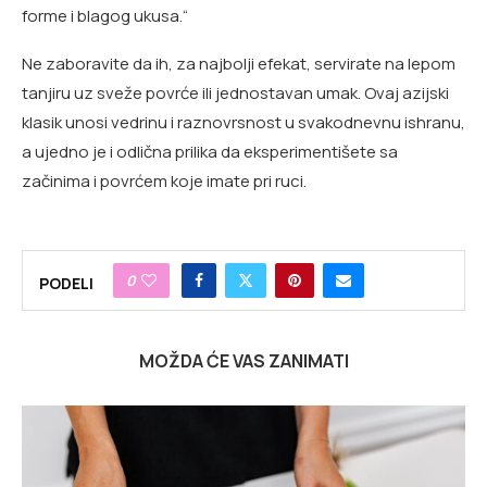
forme i blagog ukusa.“
Ne zaboravite da ih, za najbolji efekat, servirate na lepom
tanjiru uz sveže povrće ili jednostavan umak. Ovaj azijski
klasik unosi vedrinu i raznovrsnost u svakodnevnu ishranu,
a ujedno je i odlična prilika da eksperimentišete sa
začinima i povrćem koje imate pri ruci.
0
PODELI
MOŽDA ĆE VAS ZANIMATI