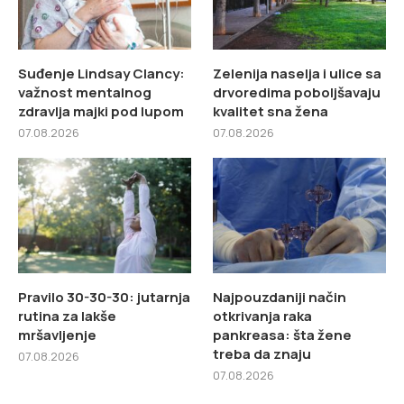
Suđenje Lindsay Clancy:
Zelenija naselja i ulice sa
važnost mentalnog
drvoredima poboljšavaju
zdravlja majki pod lupom
kvalitet sna žena
07.08.2026
07.08.2026
Pravilo 30-30-30: jutarnja
Najpouzdaniji način
rutina za lakše
otkrivanja raka
mršavljenje
pankreasa: šta žene
treba da znaju
07.08.2026
07.08.2026