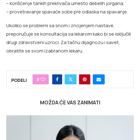
– korišćenje tankih prekrivača umesto debelih jorgana,
– provetravanje spavaće sobe pre odlaska na spavanje.
Ukoliko se problemi sa snom i znojenjem nastave,
preporučuje se konsultacija sa lekarom kako bi se isključili
drugi zdravstveni uzroci. Za tačnu dijagnozu i savet,
obratite se svom izabranom lekaru.
0
PODELI
MOŽDA ĆE VAS ZANIMATI