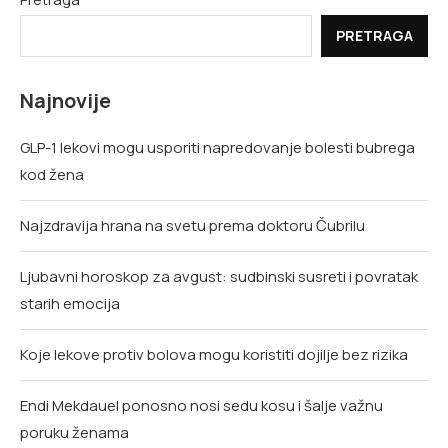
PRETRAGA
Najnovije
GLP-1 lekovi mogu usporiti napredovanje bolesti bubrega
kod žena
Najzdravija hrana na svetu prema doktoru Čubrilu
Ljubavni horoskop za avgust: sudbinski susreti i povratak
starih emocija
Koje lekove protiv bolova mogu koristiti dojilje bez rizika
Endi Mekdauel ponosno nosi sedu kosu i šalje važnu
poruku ženama