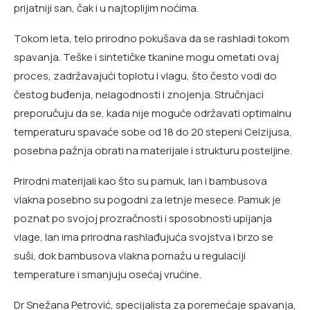
prijatniji san, čak i u najtoplijim noćima.
Tokom leta, telo prirodno pokušava da se rashladi tokom
spavanja. Teške i sintetičke tkanine mogu ometati ovaj
proces, zadržavajući toplotu i vlagu, što često vodi do
čestog buđenja, nelagodnosti i znojenja. Stručnjaci
preporučuju da se, kada nije moguće održavati optimalnu
temperaturu spavaće sobe od 18 do 20 stepeni Celzijusa,
posebna pažnja obrati na materijale i strukturu posteljine.
Prirodni materijali kao što su pamuk, lan i bambusova
vlakna posebno su pogodni za letnje mesece. Pamuk je
poznat po svojoj prozračnosti i sposobnosti upijanja
vlage, lan ima prirodna rashlađujuća svojstva i brzo se
suši, dok bambusova vlakna pomažu u regulaciji
temperature i smanjuju osećaj vrućine.
Dr Snežana Petrović, specijalista za poremećaje spavanja,