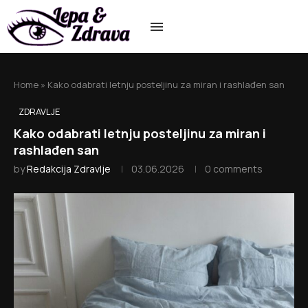
Home
»
Kako odabrati letnju posteljinu za miran i rashlađen san
ZDRAVLJE
Kako odabrati letnju posteljinu za miran i
rashlađen san
by
Redakcija Zdravlje
03.06.2026
0 comments