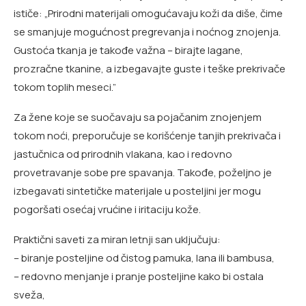
ističe: „Prirodni materijali omogućavaju koži da diše, čime
se smanjuje mogućnost pregrevanja i noćnog znojenja.
Gustoća tkanja je takođe važna – birajte lagane,
prozračne tkanine, a izbegavajte guste i teške prekrivače
tokom toplih meseci.”
Za žene koje se suočavaju sa pojačanim znojenjem
tokom noći, preporučuje se korišćenje tanjih prekrivača i
jastučnica od prirodnih vlakana, kao i redovno
provetravanje sobe pre spavanja. Takođe, poželjno je
izbegavati sintetičke materijale u posteljini jer mogu
pogoršati osećaj vrućine i iritaciju kože.
Praktični saveti za miran letnji san uključuju:
– biranje posteljine od čistog pamuka, lana ili bambusa,
– redovno menjanje i pranje posteljine kako bi ostala
sveža,