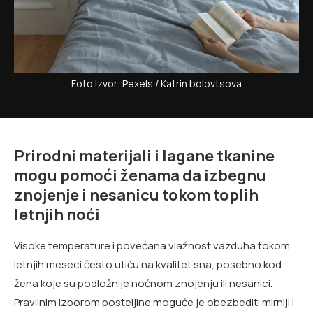
Foto Izvor: Pexels / Katrin bolovtsova
Prirodni materijali i lagane tkanine
mogu pomoći ženama da izbegnu
znojenje i nesanicu tokom toplih
letnjih noći
Visoke temperature i povećana vlažnost vazduha tokom
letnjih meseci često utiču na kvalitet sna, posebno kod
žena koje su podložnije noćnom znojenju ili nesanici.
Pravilnim izborom posteljine moguće je obezbediti mirniji i