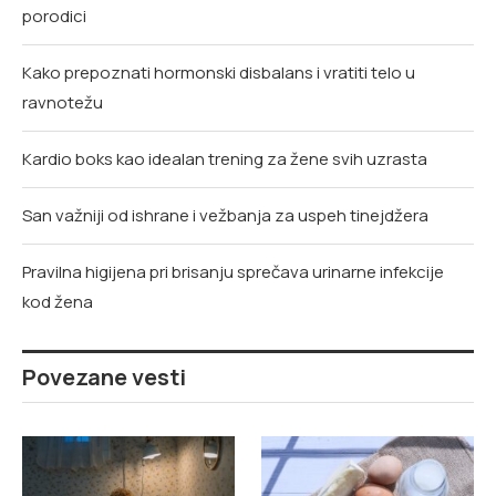
porodici
Kako prepoznati hormonski disbalans i vratiti telo u
ravnotežu
Kardio boks kao idealan trening za žene svih uzrasta
San važniji od ishrane i vežbanja za uspeh tinejdžera
Pravilna higijena pri brisanju sprečava urinarne infekcije
kod žena
Povezane vesti