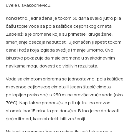
uvele u svakodnevicu.
Konkretno, jedna žena je tokom 30 dana svako jutro pila
čašu tople vode sa pola kašičice cejlonskog cimeta.
Zabeležila je promene koje su primetile i druge žene:
smanjenje osećaja nadutosti, ujednačeniji apetit tokom
dana i koža koja izgleda svežije i manje umorno. Ovo
iskustvo pokazuje da male promene u svakodnevnim
navikama mogu dovesti do vidljivih rezultata.
Voda sa cimetom priprema se jednostavno: pola kašičice
mlevenog cejlonskog cimeta ili jedan štapić cimeta
potopljen preko noći u 250 ml ne previše vruće vode (oko
70°C). Napitak se preporučuje piti ujutru, na prazan
stomak, bar 15 minuta pre doručka. Bitno je ne dodavati
šećer ili med, kako bi efekti bili izraženiji.
Najranije promene žene su primetile već tokom prve