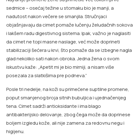
sedmice – osećaj težine u stomaku bio je manji, a
nadutost nakon večere se smanjila. Stručnjaci
objašnjavaju da cimet pomaže lučenju želudačnih sokova
i lakšem radu digestivnog sistema. Ipak, važno je naglasiti
da cimet ne topi masne naslage, već može doprineti
stabilizaciji šećera u krvi, što pomaže da se izbegne nagla
glad nekoliko sati nakon obroka. Jedna žena o svom
iskustvu kaže: „Apetit mi je bio mirniji, a nisam više
posezala za slatkišima pre podneva.”
Posle tri nedelje, na koži su primećene suptilne promene,
poput smanjenog broja sitnih bubuljica i ujednačenijeg
tena. Cimet sadrži antioksidante i ima blago
antibakterijsko delovanje, zbog čega može da doprinese
boljem izgledu kože, ali nije zamena za redovnu negu i
higijenu.