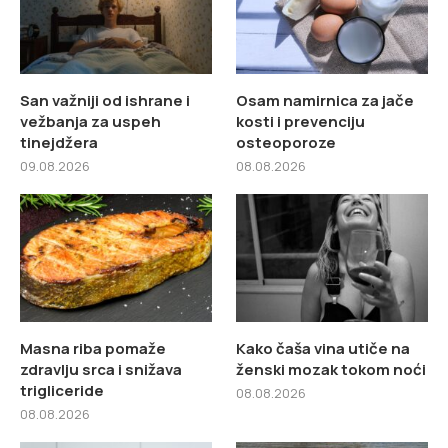
San važniji od ishrane i
Osam namirnica za jače
vežbanja za uspeh
kosti i prevenciju
tinejdžera
osteoporoze
09.08.2026
08.08.2026
Masna riba pomaže
Kako čaša vina utiče na
zdravlju srca i snižava
ženski mozak tokom noći
trigliceride
08.08.2026
08.08.2026