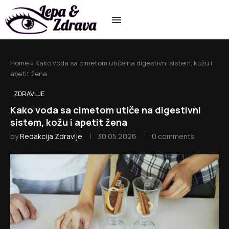
Home
»
Kako voda sa cimetom utiče na digestivni sistem, kožu i
apetit žena
ZDRAVLJE
Kako voda sa cimetom utiče na digestivni
sistem, kožu i apetit žena
by
Redakcija Zdravlje
30.05.2026
0 comments