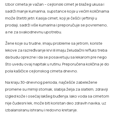
Izbor cimeta je važan – cejlonski cimet je blažeg ukusa i
sadrži manje kumarina, supstance koja u većim količinama
može štetiti jetri. Kasija cimet, koji je češći i jeftiniji u
prodaji, sadrži više kumarina i preporučuje se povremeno,
a ne za svakodnevnu upotrebu.
Žene koje su trudne, imaju probleme sa jetrom, koriste
lekove za razređivanje krvi ili imaju želudačni refluks treba
da budu oprezne i da se posavetuju sa lekarom pre nego
što uvedu ovaj napitak u rutinu. Preporučena količina je do
pola kašičice cejlonskog cimeta dnevno.
Na kraju 30-dnevnog perioda, najčešće zabeležene
promene su mirniji stomak, slabija želja za slatkim, zdraviji
izgled kože i osećaj lakšeg buđenja. Iako voda sa cimetom
nije čudesni lek, može biti koristan deo zdravih navika, uz
izbalansiranu ishranu i redovno kretanje.