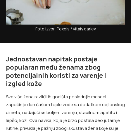
Foto Izvor: Pexels / Vitaly gariev
Jednostavan napitak postaje
popularan među ženama zbog
potencijalnih koristi za varenje i
izgled kože
Sve više žena različitih godišta poslednjih meseci
započinje dan čašom tople vode sa dodatkom cejlonskog
cimeta, nadajući se boljem varenju, stabilnom apetitu i
lepšoj koži. Ova navika, koja je brzo postala deo jutarnje
rutine, privukla je pažnju zbog iskustava žena koje su je