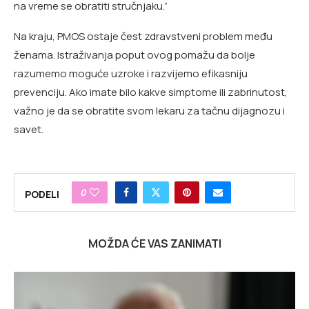
na vreme se obratiti stručnjaku.”
Na kraju, PMOS ostaje čest zdravstveni problem među
ženama. Istraživanja poput ovog pomažu da bolje
razumemo moguće uzroke i razvijemo efikasniju
prevenciju. Ako imate bilo kakve simptome ili zabrinutost,
važno je da se obratite svom lekaru za tačnu dijagnozu i
savet.
0
PODELI
MOŽDA ĆE VAS ZANIMATI