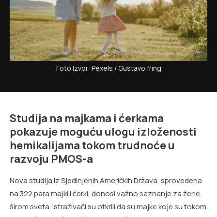
Foto Izvor: Pexels / Gustavo fring
Studija na majkama i ćerkama
pokazuje moguću ulogu izloženosti
hemikalijama tokom trudnoće u
razvoju PMOS-a
Nova studija iz Sjedinjenih Američkih Država, sprovedena
na 322 para majki i ćerki, donosi važno saznanje za žene
širom sveta. Istraživači su otkrili da su majke koje su tokom