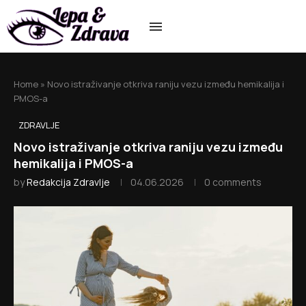
Home
»
Novo istraživanje otkriva raniju vezu između hemikalija i
PMOS-a
ZDRAVLJE
Novo istraživanje otkriva raniju vezu između
hemikalija i PMOS-a
by
Redakcija Zdravlje
04.06.2026
0 comments