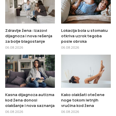
Zdravlje žena: izazovi
Lokacija bola u stomaku
dijagnoza i nova rešenja
otkriva uzrok tegoba
za bolje blagostanje
posle obroka
06.08.2026
06.08.2026
Kasna dijagnoza autizma
Kako olakšati otečene
kod žena donosi
noge tokom letnjih
olakšanje i nova saznanja
vrućina kod žena
06.08.2026
06.08.2026