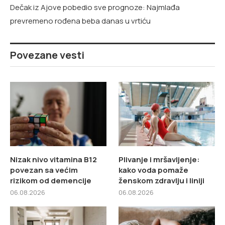
Dečak iz Ajove pobedio sve prognoze: Najmlađa
prevremeno rođena beba danas u vrtiću
Povezane vesti
Nizak nivo vitamina B12
Plivanje i mršavljenje:
povezan sa većim
kako voda pomaže
rizikom od demencije
ženskom zdravlju i liniji
06.08.2026
06.08.2026