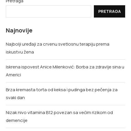
Pretraga
PRETRAGA
Najnovije
Najbolji uređaji za crvenu svetlosnu terapiju prema
iskustvu žena
Iskrena ispovest Anice Milenković: Borba za zdravlje sina u
Americi
Brza kremasta torta od keksa i pudinga bez pečenja za
svaki dan
Nizak nivo vitamina B12 povezan sa većim rizikom od
demencije