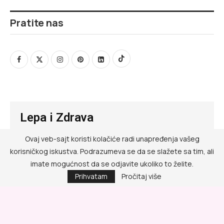
Pratite nas
Lepa i Zdrava
Ovaj veb-sajt koristi kolačiće radi unapređenja vašeg
@ RED MEDIA GROUP 2026
korisničkog iskustva. Podrazumeva se da se slažete sa tim, ali
Kontakt
imate mogućnost da se odjavite ukoliko to želite.
Prihvatam
Pročitaj više
Impressum
Politika privatnosti