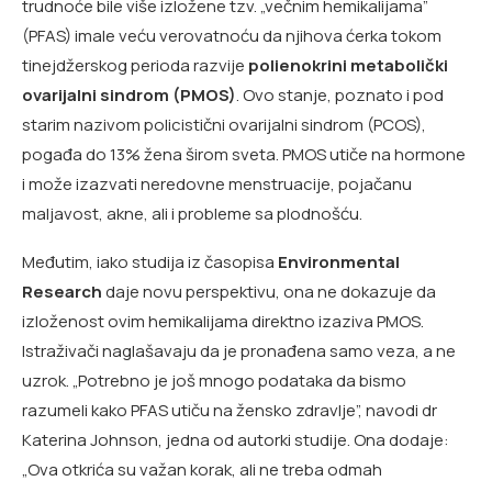
trudnoće bile više izložene tzv. „večnim hemikalijama”
(PFAS) imale veću verovatnoću da njihova ćerka tokom
tinejdžerskog perioda razvije
polienokrini metabolički
ovarijalni sindrom (PMOS)
. Ovo stanje, poznato i pod
starim nazivom policistični ovarijalni sindrom (PCOS),
pogađa do 13% žena širom sveta. PMOS utiče na hormone
i može izazvati neredovne menstruacije, pojačanu
maljavost, akne, ali i probleme sa plodnošću.
Međutim, iako studija iz časopisa
Environmental
Research
daje novu perspektivu, ona ne dokazuje da
izloženost ovim hemikalijama direktno izaziva PMOS.
Istraživači naglašavaju da je pronađena samo veza, a ne
uzrok. „Potrebno je još mnogo podataka da bismo
razumeli kako PFAS utiču na žensko zdravlje”, navodi dr
Katerina Johnson, jedna od autorki studije. Ona dodaje:
„Ova otkrića su važan korak, ali ne treba odmah