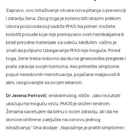
Zapravo, ovo istraživanje otvara nova pitanja o prevenciji
i zdravlju žena. Zbog toga je korisno biti obazriv prilikom
izbora proizvoda koji sadrže PFAS. Na primer, možete
koristiti posuđe koje nije premazano ovim hemikalijama ili
birati prirodne materijale za odeću. Međutim, važno je
znati da potpuno izbegavanje PFAS nije moguće. Pored
toga, žene treba redovno da idu na ginekološke preglede i
prate zdravlje svojih hormona. Ako primetite simptome
poput neredovnih menstruacija, pojačane maljavosti ili
akni, razgovarajte sa svojim lekarom.
Dr Jelena Petrović
, endokrinolog, ističe: „Iako rezultati
ukazuju na moguću vezu, PMOS je složen sindrom.
Ženama savetujem da brinu o svom zdravlju, ali i da ne
donose ishitrene zaključke na osnovu jednog
istraživanja.” Ona dodaje: „Najvažnije je pratiti simptome i