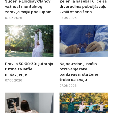
Suđenje Lindsay Clancy:
Zelenija naselja i ulice sa
važnost mentalnog
drvoredima poboljšavaju
zdravlja majki pod lupom
kvalitet sna žena
07.08.2026
07.08.2026
Pravilo 30-30-30: jutarnja
Najpouzdaniji način
rutina za lakše
otkrivanja raka
mršavljenje
pankreasa: šta žene
treba da znaju
07.08.2026
07.08.2026