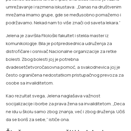
umrežavanje i razmena iskustava: „Danas na društvenim
mrežama imamo grupe, gde se međusobno pomažemo i
podržavamo. Nekad nam to više znači od saveta lekara.“
Jelena je završila Filološki fakultet i stekla master iz
komunikologije. Bila je potpredsednica udruženja za
distrofičare i osnivač Nacionalne organizacije za retke
bolesti. Zbog bolesti joj je potrebna
dvadesetčetvoročasovna pomoć, a svakodnevica joj je
često ograničena nedostatkom pristupačnog prevoza za
osobe sa invaliditetom.
Kao rezultat svega, Jelena naglašava važnost
socijalizacije i borbe za prava žena sa invaliditetom. „Deca
ne idu u školu samo zbog znanja, već i zbog druženja. Učiš
da se boriš za sebe,“ ističe ona.