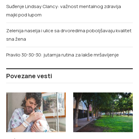
Suđenje Lindsay Clancy: važnost mentalnog zdravlja
majki pod lupom
Zelenija naselja i ulice sa drvoredima poboljšavaju kvalitet
sna žena
Pravilo 30-30-30: jutarnja rutina za lakše mršavljenje
Povezane vesti