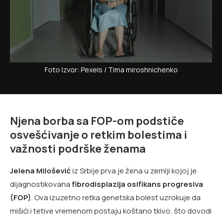
Foto Izvor: Pexels / Tima miroshnichenko
Njena borba sa FOP-om podstiče
osvešćivanje o retkim bolestima i
važnosti podrške ženama
Jelena Milošević
iz Srbije prva je žena u zemlji kojoj je
dijagnostikovana
fibrodisplazija osifikans progresiva
(FOP)
. Ova izuzetno retka genetska bolest uzrokuje da
mišići i tetive vremenom postaju koštano tkivo, što dovodi