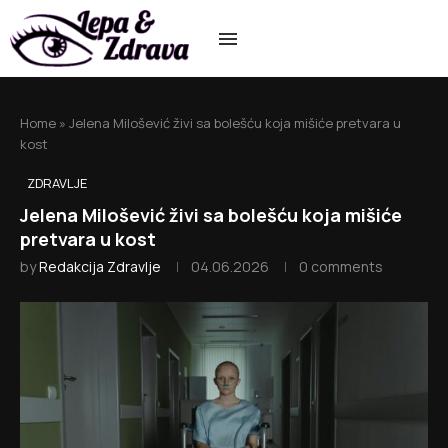
Home
»
Jelena Milošević živi sa bolešću koja mišiće pretvara u
kost
ZDRAVLJE
Jelena Milošević živi sa bolešću koja mišiće
pretvara u kost
by
Redakcija Zdravlje
04.06.2026
0 comments