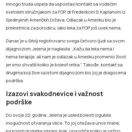
mnogo truda uspela da uspostavi kontakt sa vodećim
svetskim stručnjakom za FOP, dr Frederikom S. Kaplanom iz
Sjedinjenih Američkih Država. Odlazak u Ameriku bio je
prekretnica za porodicu, iako leka za FOP još uvek nema.
Danas je u Srbiji registrovano svega četvoro ljudi sa ovom
dijagnozom. Jelena je naglasila: „Kažu da leka nema i
nema terapije, ali nam je odlazak u Ameriku promenio život
jer smo shvatili koliko je bolest retka.“ Takođe, kontakt sa
drugima koji žive sa istom dijagnozom bio joj je dragocena
podrška.
Izazovi svakodnevice i važnost
podrške
Do svoje 22. godine, Jelena je usled bolesti izgubila
mogućnost otvaranja vilice. To joj otežava unos hrane,
pa koristi dodatke ishrani. Ipak, ona ističe koliko je važno