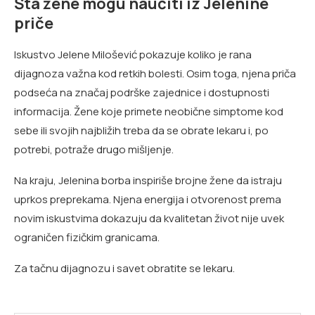
Šta žene mogu naučiti iz Jelenine
priče
Iskustvo Jelene Milošević pokazuje koliko je rana
dijagnoza važna kod retkih bolesti. Osim toga, njena priča
podseća na značaj podrške zajednice i dostupnosti
informacija. Žene koje primete neobične simptome kod
sebe ili svojih najbližih treba da se obrate lekaru i, po
potrebi, potraže drugo mišljenje.
Na kraju, Jelenina borba inspiriše brojne žene da istraju
uprkos preprekama. Njena energija i otvorenost prema
novim iskustvima dokazuju da kvalitetan život nije uvek
ograničen fizičkim granicama.
Za tačnu dijagnozu i savet obratite se lekaru.