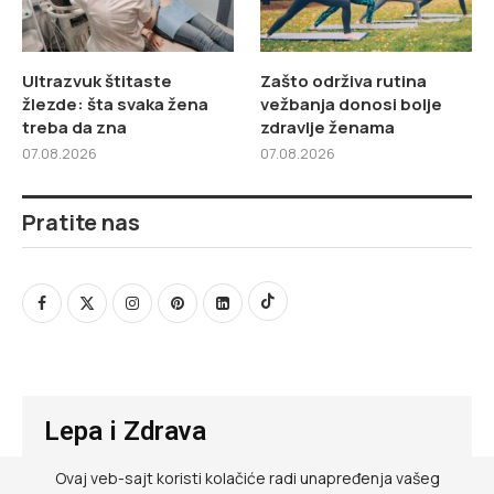
Ultrazvuk štitaste
Zašto održiva rutina
žlezde: šta svaka žena
vežbanja donosi bolje
treba da zna
zdravlje ženama
07.08.2026
07.08.2026
Pratite nas
Lepa i Zdrava
Ovaj veb-sajt koristi kolačiće radi unapređenja vašeg