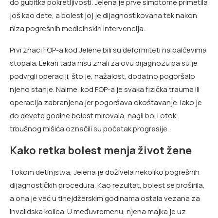
do gubitka pokretljivosti. Jelena je prve simptome primetila
još kao dete, a bolest joj je dijagnostikovana tek nakon
niza pogrešnih medicinskih intervencija.
Prvi znaci FOP-a kod Jelene bili su deformiteti na palčevima
stopala. Lekari tada nisu znali za ovu dijagnozu pa su je
podvrgli operaciji, što je, nažalost, dodatno pogoršalo
njeno stanje. Naime, kod FOP-a je svaka fizička trauma ili
operacija zabranjena jer pogoršava okoštavanje. Iako je
do devete godine bolest mirovala, nagli bol i otok
trbušnog mišića označili su početak progresije.
Kako retka bolest menja život žene
Tokom detinjstva, Jelena je doživela nekoliko pogrešnih
dijagnostičkih procedura. Kao rezultat, bolest se proširila,
a ona je već u tinejdžerskim godinama ostala vezana za
invalidska kolica. U međuvremenu, njena majka je uz