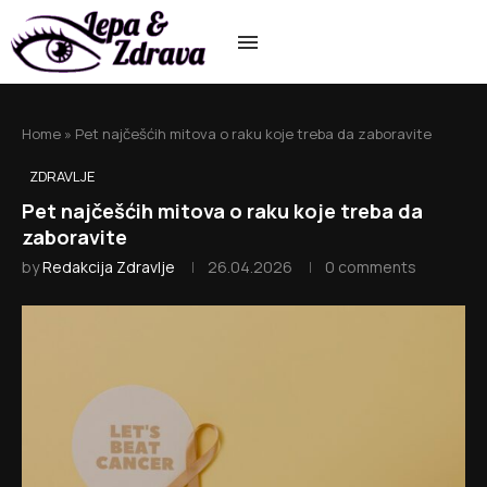
Home
»
Pet najčešćih mitova o raku koje treba da zaboravite
ZDRAVLJE
Pet najčešćih mitova o raku koje treba da
zaboravite
by
Redakcija Zdravlje
26.04.2026
0 comments