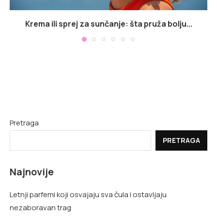
Krema ili sprej za sunčanje: šta pruža bolju...
Pretraga
PRETRAGA
Najnovije
Letnji parfemi koji osvajaju sva čula i ostavljaju
nezaboravan trag