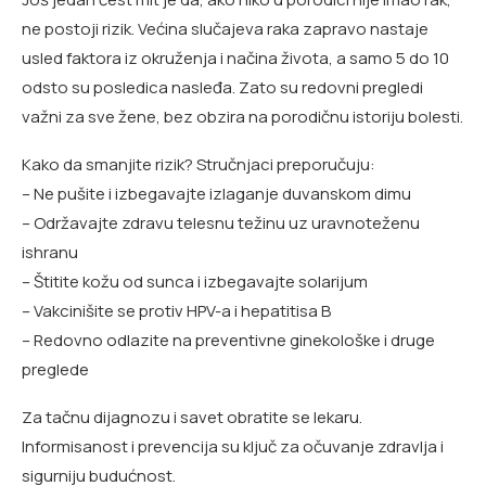
ne postoji rizik. Većina slučajeva raka zapravo nastaje
usled faktora iz okruženja i načina života, a samo 5 do 10
odsto su posledica nasleđa. Zato su redovni pregledi
važni za sve žene, bez obzira na porodičnu istoriju bolesti.
Kako da smanjite rizik? Stručnjaci preporučuju:
– Ne pušite i izbegavajte izlaganje duvanskom dimu
– Održavajte zdravu telesnu težinu uz uravnoteženu
ishranu
– Štitite kožu od sunca i izbegavajte solarijum
– Vakcinišite se protiv HPV-a i hepatitisa B
– Redovno odlazite na preventivne ginekološke i druge
preglede
Za tačnu dijagnozu i savet obratite se lekaru.
Informisanost i prevencija su ključ za očuvanje zdravlja i
sigurniju budućnost.