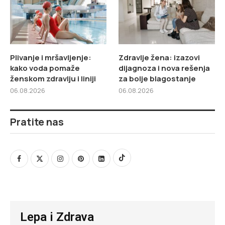
Plivanje i mršavljenje:
Zdravlje žena: izazovi
kako voda pomaže
dijagnoza i nova rešenja
ženskom zdravlju i liniji
za bolje blagostanje
06.08.2026
06.08.2026
Pratite nas
Lepa i Zdrava