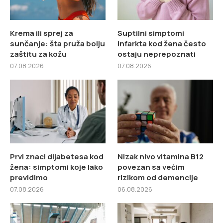
Krema ili sprej za
Suptilni simptomi
sunčanje: šta pruža bolju
infarkta kod žena često
zaštitu za kožu
ostaju neprepoznati
07.08.2026
07.08.2026
Prvi znaci dijabetesa kod
Nizak nivo vitamina B12
žena: simptomi koje lako
povezan sa većim
previdimo
rizikom od demencije
07.08.2026
06.08.2026