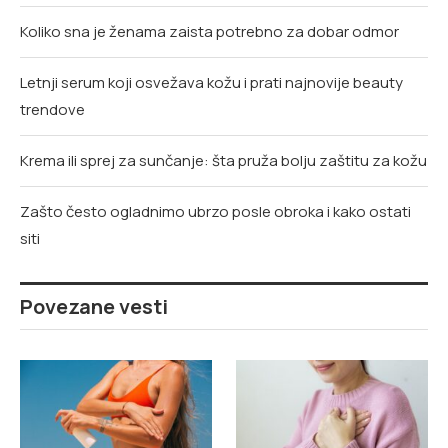
Koliko sna je ženama zaista potrebno za dobar odmor
Letnji serum koji osvežava kožu i prati najnovije beauty
trendove
Krema ili sprej za sunčanje: šta pruža bolju zaštitu za kožu
Zašto često ogladnimo ubrzo posle obroka i kako ostati
siti
Povezane vesti