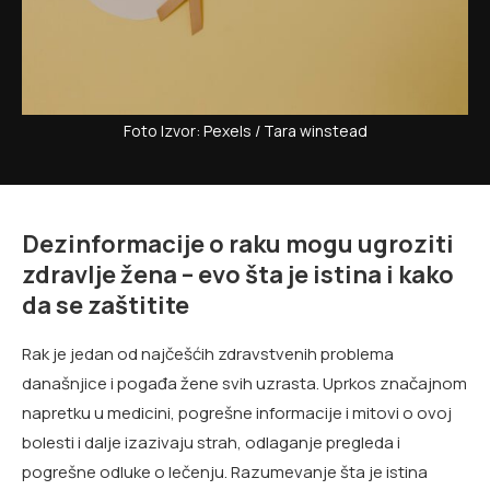
Foto Izvor: Pexels / Tara winstead
Dezinformacije o raku mogu ugroziti
zdravlje žena – evo šta je istina i kako
da se zaštitite
Rak je jedan od najčešćih zdravstvenih problema
današnjice i pogađa žene svih uzrasta. Uprkos značajnom
napretku u medicini, pogrešne informacije i mitovi o ovoj
bolesti i dalje izazivaju strah, odlaganje pregleda i
pogrešne odluke o lečenju. Razumevanje šta je istina