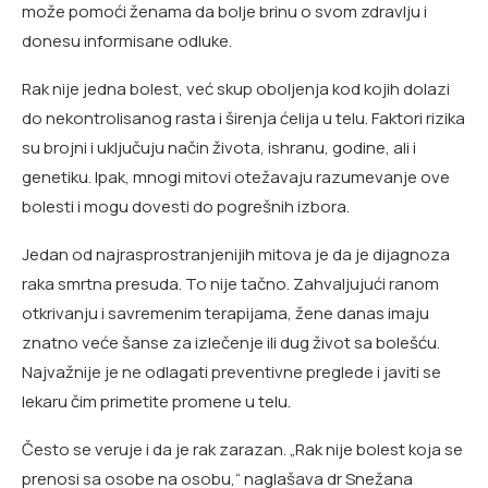
može pomoći ženama da bolje brinu o svom zdravlju i
donesu informisane odluke.
Rak nije jedna bolest, već skup oboljenja kod kojih dolazi
do nekontrolisanog rasta i širenja ćelija u telu. Faktori rizika
su brojni i uključuju način života, ishranu, godine, ali i
genetiku. Ipak, mnogi mitovi otežavaju razumevanje ove
bolesti i mogu dovesti do pogrešnih izbora.
Jedan od najrasprostranjenijih mitova je da je dijagnoza
raka smrtna presuda. To nije tačno. Zahvaljujući ranom
otkrivanju i savremenim terapijama, žene danas imaju
znatno veće šanse za izlečenje ili dug život sa bolešću.
Najvažnije je ne odlagati preventivne preglede i javiti se
lekaru čim primetite promene u telu.
Često se veruje i da je rak zarazan. „Rak nije bolest koja se
prenosi sa osobe na osobu,“ naglašava dr Snežana