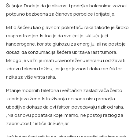
Šušnjar. Dodaje da je bliskost i podrška bolesnima važna i
potpuno bezbedna za članove porodice i prijatelje.
Mit o šećeru kao glavnom pokretaču raka takođe je široko
rasprostranjen. Istina je da sve ćelije, uključujući
kancerogene, koriste glukozu za energiju, ali ne postoje
dokazi da konzumacija šećera ubrzava rast tumora.
Mnogo je važnije imati uravnoteženu ishranu i održavati
zdravu telesnu težinu, jer je gojaznost dokazan faktor
rizika za više vrsta raka.
Pitanje mobilnih telefona i veštačkih zaslađivača često
zabrinjava žene. Istraživanja do sada nisu pronašla
ubedljive dokaze da ovi faktori povećavaju rizik od raka.
„Na osnovu podataka koje imamo, ne postoji razlog za
zabrinutost,“ ističe dr Šušnjar.
Još jedan čest mit je da, ako niko u porodici nije imao rak,