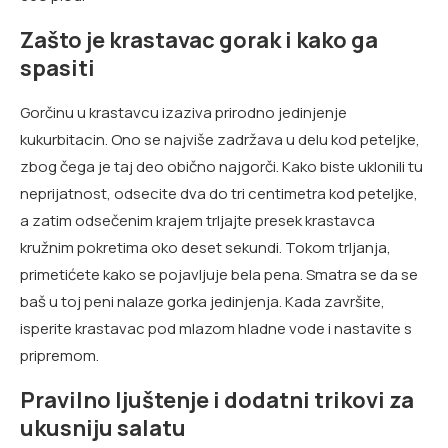
Zašto je krastavac gorak i kako ga
spasiti
Gorčinu u krastavcu izaziva prirodno jedinjenje
kukurbitacin. Ono se najviše zadržava u delu kod peteljke,
zbog čega je taj deo obično najgorči. Kako biste uklonili tu
neprijatnost, odsecite dva do tri centimetra kod peteljke,
a zatim odsečenim krajem trljajte presek krastavca
kružnim pokretima oko deset sekundi. Tokom trljanja,
primetićete kako se pojavljuje bela pena. Smatra se da se
baš u toj peni nalaze gorka jedinjenja. Kada završite,
isperite krastavac pod mlazom hladne vode i nastavite s
pripremom.
Pravilno ljuštenje i dodatni trikovi za
ukusniju salatu