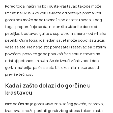
Pored toga, način na koji gulite krastavac takođe može
uticati na ukus. Ako koru skidate od peteljke prema vrhu,
gorak sok može da se razmaže po ostatku ploda. Zbog
toga, preporučuje se da, nakon što uklonite deo kod
peteljke, krastavac gulite u suprotnom smeru – od vrha ka
peteljki. Osim toga, još jedan savet može poboljšati ukus
vaše salate. Pre nego što pomešate krastavac sa ostalim
povrćem, posolite ga sa pola kašičice soli i ostavite da
odstoji petnaest minuta. So će izvući višak vode i deo
gorkih materija, pa će salata biti ukusnija i neće pustiti
previše tečnosti.
Kada i zašto dolazi do gorčine u
krastavcu
Iako se čini da je gorak ukus znak lošeg povrća, zapravo,
krastavac može postati gorak zbog stresa tokom rasta –