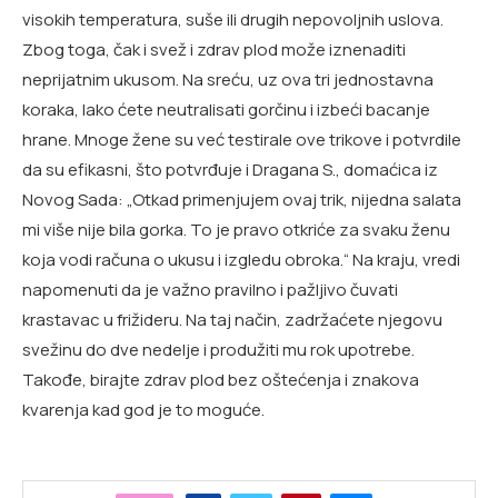
visokih temperatura, suše ili drugih nepovoljnih uslova.
Zbog toga, čak i svež i zdrav plod može iznenaditi
neprijatnim ukusom. Na sreću, uz ova tri jednostavna
koraka, lako ćete neutralisati gorčinu i izbeći bacanje
hrane. Mnoge žene su već testirale ove trikove i potvrdile
da su efikasni, što potvrđuje i Dragana S., domaćica iz
Novog Sada: „Otkad primenjujem ovaj trik, nijedna salata
mi više nije bila gorka. To je pravo otkriće za svaku ženu
koja vodi računa o ukusu i izgledu obroka.“ Na kraju, vredi
napomenuti da je važno pravilno i pažljivo čuvati
krastavac u frižideru. Na taj način, zadržaćete njegovu
svežinu do dve nedelje i produžiti mu rok upotrebe.
Takođe, birajte zdrav plod bez oštećenja i znakova
kvarenja kad god je to moguće.