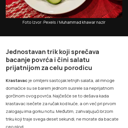
Foto Izvor: Pexels / Muhammad khawar nazir
Jednostavan trik koji sprečava
bacanje povrća i čini salatu
prijatnijom za celu porodicu
Krastavac
je omiljeni sastojak letnjih salata, ali mnoge
domaćice su se barem jednom susrele sa neprijatnom
gorčinom ovog povrća. Najčešće se to dešava kada
krastavac isečete za ručak kod kuće, a on već pri prvom
zalogaju ima gorku notu. Međutim, zahvaljujući brzom
triku koji traje svega deset sekundi, ne morate da bacate
ceo plod.