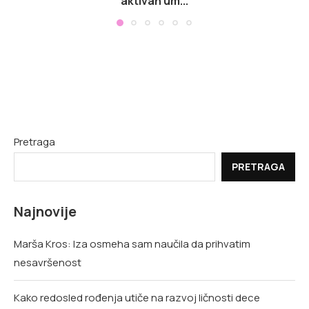
aktivan um...
Pretraga
PRETRAGA
Najnovije
Marša Kros: Iza osmeha sam naučila da prihvatim
nesavršenost
Kako redosled rođenja utiče na razvoj ličnosti dece