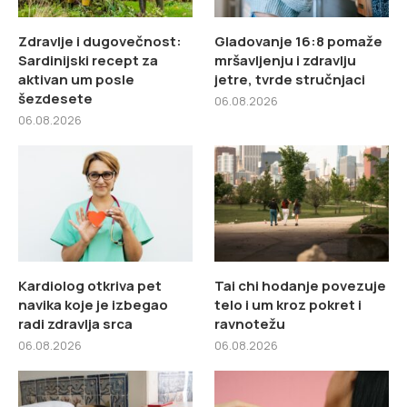
Zdravlje i dugovečnost:
Gladovanje 16:8 pomaže
Sardinijski recept za
mršavljenju i zdravlju
aktivan um posle
jetre, tvrde stručnjaci
šezdesete
06.08.2026
06.08.2026
Kardiolog otkriva pet
Tai chi hodanje povezuje
navika koje je izbegao
telo i um kroz pokret i
radi zdravlja srca
ravnotežu
06.08.2026
06.08.2026