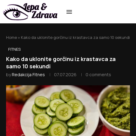
Home
»
Kako da uklonite gorčinu iz krastavca za samo 10 sekundi
FITNES
Kako da uklonite gorčinu iz krastavca za
samo 10 sekundi
by
Redakcija Fitnes
07.07.2026
0 comments