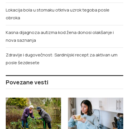
Lokacija bola u stomaku otkriva uzrok tegoba posle
obroka
Kasna dijagnoza autizma kod žena donosi olakšanje i
nova saznanja
Zdravlje i dugovečnost: Sardinijski recept za aktivan um
posle šezdesete
Povezane vesti