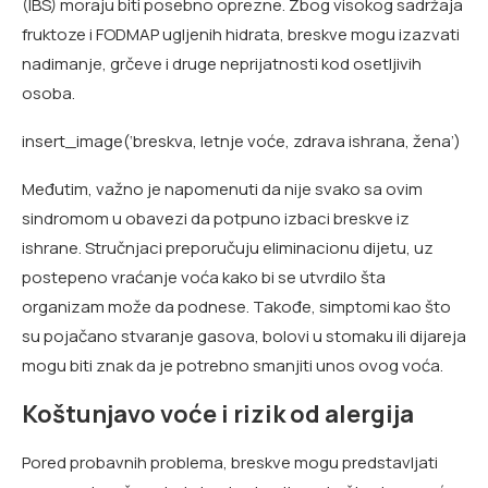
(IBS) moraju biti posebno oprezne. Zbog visokog sadržaja
fruktoze i FODMAP ugljenih hidrata, breskve mogu izazvati
nadimanje, grčeve i druge neprijatnosti kod osetljivih
osoba.
insert_image(‘breskva, letnje voće, zdrava ishrana, žena’)
Međutim, važno je napomenuti da nije svako sa ovim
sindromom u obavezi da potpuno izbaci breskve iz
ishrane. Stručnjaci preporučuju eliminacionu dijetu, uz
postepeno vraćanje voća kako bi se utvrdilo šta
organizam može da podnese. Takođe, simptomi kao što
su pojačano stvaranje gasova, bolovi u stomaku ili dijareja
mogu biti znak da je potrebno smanjiti unos ovog voća.
Koštunjavo voće i rizik od alergija
Pored probavnih problema, breskve mogu predstavljati