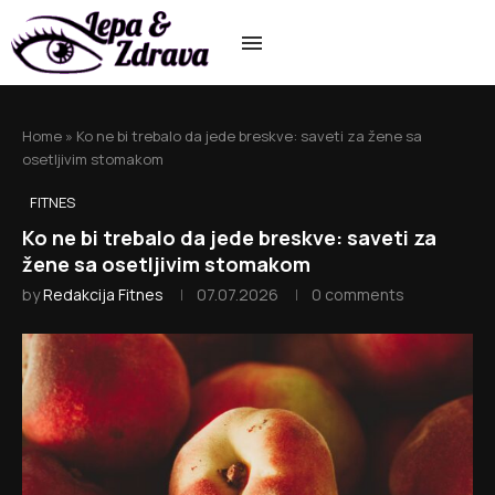
Home
»
Ko ne bi trebalo da jede breskve: saveti za žene sa
osetljivim stomakom
FITNES
Ko ne bi trebalo da jede breskve: saveti za
žene sa osetljivim stomakom
by
Redakcija Fitnes
07.07.2026
0 comments