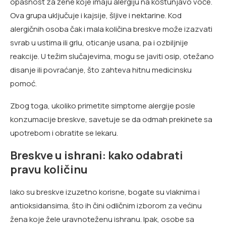
opasnost za žene koje imaju alergiju na koštunjavo voće.
Ova grupa uključuje i kajsije, šljive i nektarine. Kod
alergičnih osoba čak i mala količina breskve može izazvati
svrab u ustima ili grlu, oticanje usana, pa i ozbiljnije
reakcije. U težim slučajevima, mogu se javiti osip, otežano
disanje ili povraćanje, što zahteva hitnu medicinsku
pomoć.
Zbog toga, ukoliko primetite simptome alergije posle
konzumacije breskve, savetuje se da odmah prekinete sa
upotrebom i obratite se lekaru.
Breskve u ishrani: kako odabrati
pravu količinu
Iako su breskve izuzetno korisne, bogate su vlaknima i
antioksidansima, što ih čini odličnim izborom za većinu
žena koje žele uravnoteženu ishranu. Ipak, osobe sa