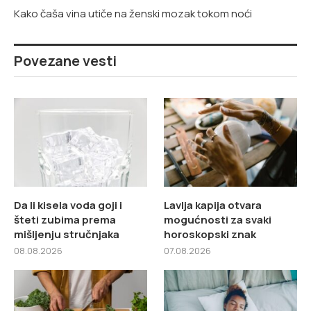
Kako čaša vina utiče na ženski mozak tokom noći
Povezane vesti
Da li kisela voda goji i
Lavlja kapija otvara
šteti zubima prema
mogućnosti za svaki
mišljenju stručnjaka
horoskopski znak
08.08.2026
07.08.2026