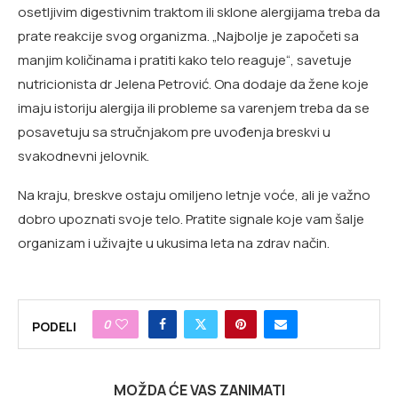
osetljivim digestivnim traktom ili sklone alergijama treba da
prate reakcije svog organizma. „Najbolje je započeti sa
manjim količinama i pratiti kako telo reaguje“, savetuje
nutricionista dr Jelena Petrović. Ona dodaje da žene koje
imaju istoriju alergija ili probleme sa varenjem treba da se
posavetuju sa stručnjakom pre uvođenja breskvi u
svakodnevni jelovnik.
Na kraju, breskve ostaju omiljeno letnje voće, ali je važno
dobro upoznati svoje telo. Pratite signale koje vam šalje
organizam i uživajte u ukusima leta na zdrav način.
0
PODELI
MOŽDA ĆE VAS ZANIMATI