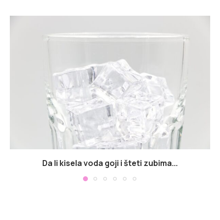
Da li kisela voda goji i šteti zubima...