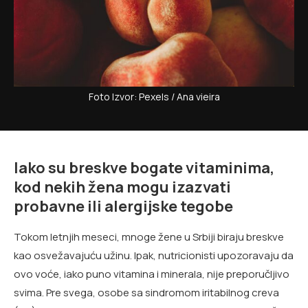
Foto Izvor: Pexels / Ana vieira
Iako su breskve bogate vitaminima,
kod nekih žena mogu izazvati
probavne ili alergijske tegobe
Tokom letnjih meseci, mnoge žene u Srbiji biraju breskve
kao osvežavajuću užinu. Ipak, nutricionisti upozoravaju da
ovo voće, iako puno vitamina i minerala, nije preporučljivo
svima. Pre svega, osobe sa sindromom iritabilnog creva