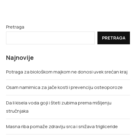
Pretraga
PRETRAGA
Najnovije
Potraga za biološkom majkom ne donosi uvek srećan kraj
Osam namirnica za jače kosti i prevenciju osteoporoze
Da li kisela voda goji i šteti zubima prema mišljenju
stručnjaka
Masna riba pomaže zdravlju srca i snižava trigliceride