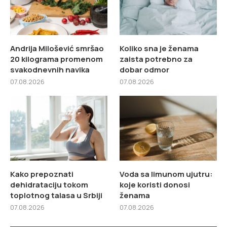
Andrija Milošević smršao
Koliko sna je ženama
20 kilograma promenom
zaista potrebno za
svakodnevnih navika
dobar odmor
07.08.2026
07.08.2026
Kako prepoznati
Voda sa limunom ujutru:
dehidrataciju tokom
koje koristi donosi
toplotnog talasa u Srbiji
ženama
07.08.2026
07.08.2026