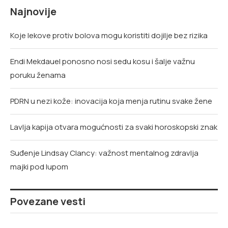
Najnovije
Koje lekove protiv bolova mogu koristiti dojilje bez rizika
Endi Mekdauel ponosno nosi sedu kosu i šalje važnu
poruku ženama
PDRN u nezi kože: inovacija koja menja rutinu svake žene
Lavlja kapija otvara mogućnosti za svaki horoskopski znak
Suđenje Lindsay Clancy: važnost mentalnog zdravlja
majki pod lupom
Povezane vesti