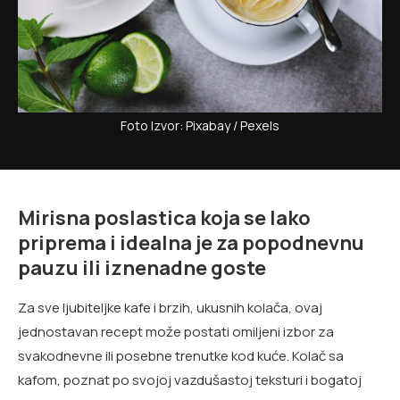
Foto Izvor: Pixabay / Pexels
Mirisna poslastica koja se lako
priprema i idealna je za popodnevnu
pauzu ili iznenadne goste
Za sve ljubiteljke kafe i brzih, ukusnih kolača, ovaj
jednostavan recept može postati omiljeni izbor za
svakodnevne ili posebne trenutke kod kuće. Kolač sa
kafom, poznat po svojoj vazdušastoj teksturi i bogatoj