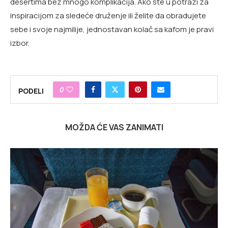
desertima bez mnogo komplikacija. Ako ste u potrazi za
inspiracijom za sledeće druženje ili želite da obradujete
sebe i svoje najmilije, jednostavan kolač sa kafom je pravi
izbor.
0
PODELI
MOŽDA ĆE VAS ZANIMATI