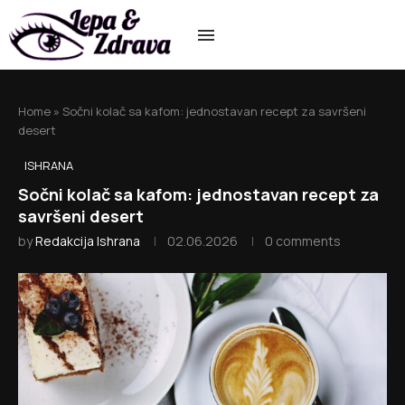
Home
»
Sočni kolač sa kafom: jednostavan recept za savršeni
desert
ISHRANA
Sočni kolač sa kafom: jednostavan recept za
savršeni desert
by
Redakcija Ishrana
02.06.2026
0 comments