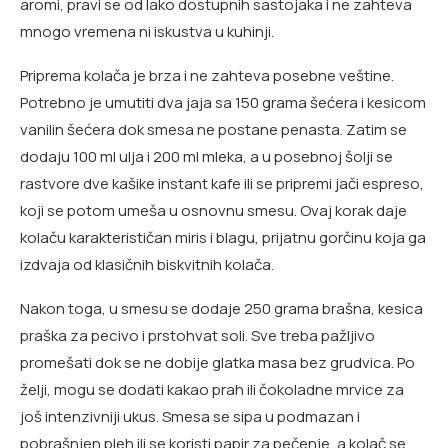
aromi, pravi se od lako dostupnih sastojaka i ne zahteva
mnogo vremena ni iskustva u kuhinji.
Priprema kolača je brza i ne zahteva posebne veštine.
Potrebno je umutiti dva jaja sa 150 grama šećera i kesicom
vanilin šećera dok smesa ne postane penasta. Zatim se
dodaju 100 ml ulja i 200 ml mleka, a u posebnoj šolji se
rastvore dve kašike instant kafe ili se pripremi jači espreso,
koji se potom umeša u osnovnu smesu. Ovaj korak daje
kolaču karakterističan miris i blagu, prijatnu gorčinu koja ga
izdvaja od klasičnih biskvitnih kolača.
Nakon toga, u smesu se dodaje 250 grama brašna, kesica
praška za pecivo i prstohvat soli. Sve treba pažljivo
promešati dok se ne dobije glatka masa bez grudvica. Po
želji, mogu se dodati kakao prah ili čokoladne mrvice za
još intenzivniji ukus. Smesa se sipa u podmazan i
pobrašnjen pleh ili se koristi papir za pečenje, a kolač se