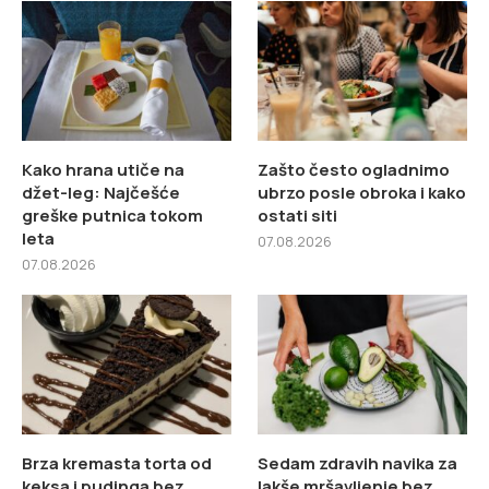
Kako hrana utiče na
Zašto često ogladnimo
džet-leg: Najčešće
ubrzo posle obroka i kako
greške putnica tokom
ostati siti
leta
07.08.2026
07.08.2026
Brza kremasta torta od
Sedam zdravih navika za
keksa i pudinga bez
lakše mršavljenje bez