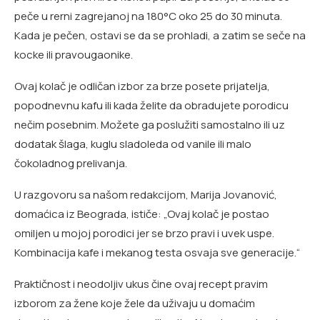
peče u rerni zagrejanoj na 180°C oko 25 do 30 minuta.
Kada je pečen, ostavi se da se prohladi, a zatim se seče na
kocke ili pravougaonike.
Ovaj kolač je odličan izbor za brze posete prijatelja,
popodnevnu kafu ili kada želite da obradujete porodicu
nečim posebnim. Možete ga poslužiti samostalno ili uz
dodatak šlaga, kuglu sladoleda od vanile ili malo
čokoladnog prelivanja.
U razgovoru sa našom redakcijom, Marija Jovanović,
domaćica iz Beograda, ističe: „Ovaj kolač je postao
omiljen u mojoj porodici jer se brzo pravi i uvek uspe.
Kombinacija kafe i mekanog testa osvaja sve generacije.“
Praktičnost i neodoljiv ukus čine ovaj recept pravim
izborom za žene koje žele da uživaju u domaćim