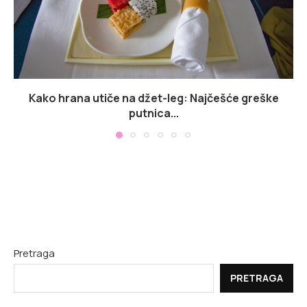
Kako hrana utiče na džet-leg: Najčešće greške
putnica...
Pretraga
PRETRAGA