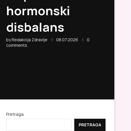
hormonski
disbalans
by
Redakcija Zdravlje
08.07.2026
0
comments
Pretraga
PRETRAGA