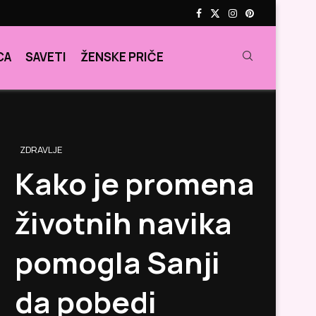
CA
SAVETI
ŽENSKE PRIČE
ZDRAVLJE
Kako je promena
životnih navika
pomogla Sanji
da pobedi