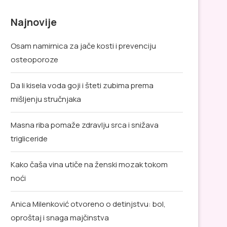
Najnovije
Osam namirnica za jače kosti i prevenciju
osteoporoze
Da li kisela voda goji i šteti zubima prema
mišljenju stručnjaka
Masna riba pomaže zdravlju srca i snižava
trigliceride
Kako čaša vina utiče na ženski mozak tokom
noći
Anica Milenković otvoreno o detinjstvu: bol,
oproštaj i snaga majčinstva