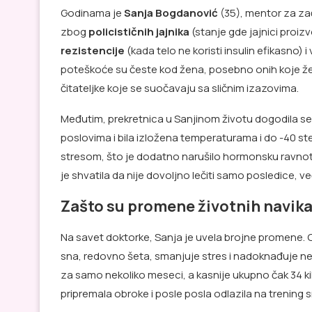
Godinama je
Sanja Bogdanović
(35), mentor za zač
zbog
policističnih jajnika
(stanje gde jajnici proiz
rezistencije
(kada telo ne koristi insulin efikasno) i
poteškoće su česte kod žena, posebno onih koje že
čitateljke koje se suočavaju sa sličnim izazovima.
Međutim, prekretnica u Sanjinom životu dogodila se 
poslovima i bila izložena temperaturama i do -40 st
stresom, što je dodatno narušilo hormonsku ravnot
je shvatila da nije dovoljno lečiti samo posledice, v
Zašto su promene životnih navik
Na savet doktorke, Sanja je uvela brojne promene. Os
sna, redovno šeta, smanjuje stres i nadoknađuje ne
za samo nekoliko meseci, a kasnije ukupno čak 34 kil
pripremala obroke i posle posla odlazila na trening 