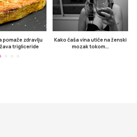
a pomaže zdravlju
Kako čaša vina utiče na ženski
ižava trigliceride
mozak tokom...