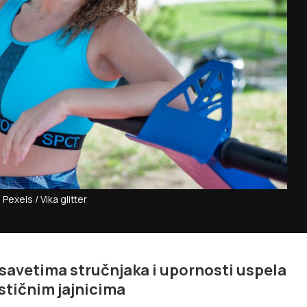
 Pexels / Vika glitter
i savetima stručnjaka i upornosti uspela
stičnim jajnicima