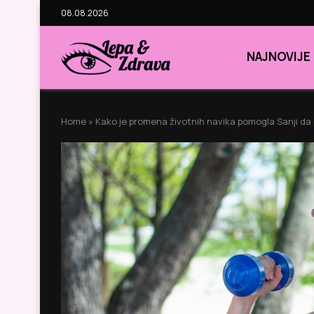
08.08.2026
NAJNOVIJE
Home
»
Kako je promena životnih navika pomogla Sanji da