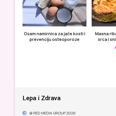
Osam namirnica za jače kosti i
Masna rib
prevenciju osteoporoze
srca i sn
Lepa i Zdrava
@ RED MEDIA GROUP 2026