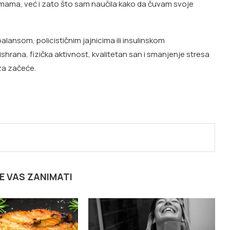
 mama, već i zato što sam naučila kako da čuvam svoje
ansom, policističnim jajnicima ili insulinskom
shrana, fizička aktivnost, kvalitetan san i smanjenje stresa
za začeće.
E VAS ZANIMATI