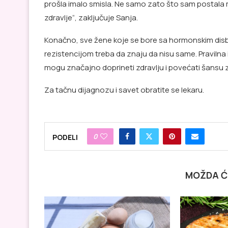
prošla imalo smisla. Ne samo zato što sam postala
zdravlje“, zaključuje Sanja.
Konačno, sve žene koje se bore sa hormonskim disbal
rezistencijom treba da znaju da nisu same. Pravilna i
mogu značajno doprineti zdravlju i povećati šansu 
Za tačnu dijagnozu i savet obratite se lekaru.
0
PODELI
MOŽDA Ć