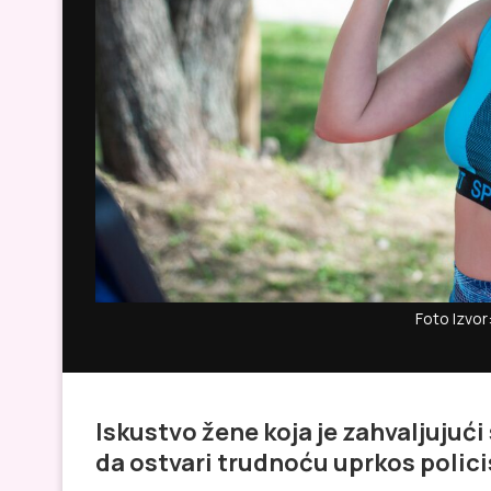
Foto Izvor:
Iskustvo žene koja je zahvaljujuć
da ostvari trudnoću uprkos polici