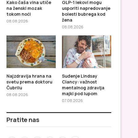
Kako čaša vina utiče
GLP-1 lekovi mogu
na ženski mozak
usporiti napredovanje
tokom noći
bolesti bubrega kod
žena
08.08.2026
08.08.2026
Najzdravija hrana na
Suđenje Lindsay
svetu prema doktoru
Clancy: važnost
Čubrilu
mentalnog zdravlja
majki pod lupom
08.08.2026
07.08.2026
Pratite nas