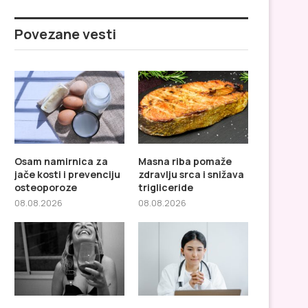
Povezane vesti
Osam namirnica za
Masna riba pomaže
jače kosti i prevenciju
zdravlju srca i snižava
osteoporoze
trigliceride
08.08.2026
08.08.2026