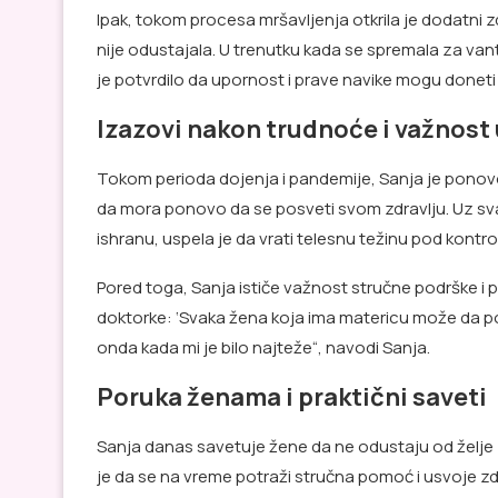
Ipak, tokom procesa mršavljenja otkrila je dodatni 
nije odustajala. U trenutku kada se spremala za van
je potvrdilo da upornost i prave navike mogu doneti 
Izazovi nakon trudnoće i važnost
Tokom perioda dojenja i pandemije, Sanja je ponovo d
da mora ponovo da se posveti svom zdravlju. Uz svak
ishranu, uspela je da vrati telesnu težinu pod kontro
Pored toga, Sanja ističe važnost stručne podrške i 
doktorke: ‘Svaka žena koja ima matericu može da post
onda kada mi je bilo najteže“, navodi Sanja.
Poruka ženama i praktični saveti
Sanja danas savetuje žene da ne odustaju od želje
je da se na vreme potraži stručna pomoć i usvoje zd