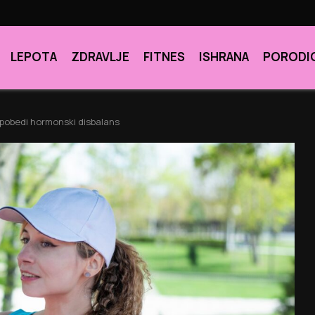
LEPOTA
ZDRAVLJE
FITNES
ISHRANA
PORODI
 pobedi hormonski disbalans