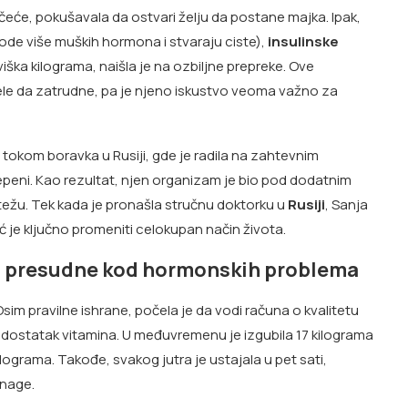
eće, pokušavala da ostvari želju da postane majka. Ipak,
vode više muških hormona i stvaraju ciste),
insulinske
 viška kilograma, naišla je na ozbiljne prepreke. Ove
le da zatrudne, pa je njeno iskustvo veoma važno za
tokom boravka u Rusiji, gde je radila na zahtevnim
epeni. Kao rezultat, njen organizam je bio pod dodatnim
ežu. Tek kada je pronašla stručnu doktorku u
Rusiji
, Sanja
eć je ključno promeniti celokupan način života.
a presudne kod hormonskih problema
im pravilne ishrane, počela je da vodi računa o kvalitetu
dostatak vitamina. U međuvremenu je izgubila 17 kilograma
ograma. Takođe, svakog jutra je ustajala u pet sati,
snage.