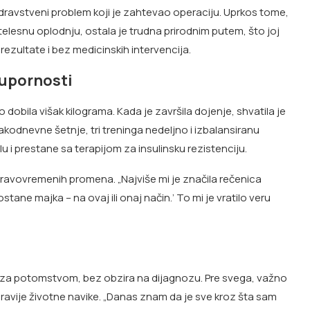
zdravstveni problem koji je zahtevao operaciju. Uprkos tome,
telesnu oplodnju, ostala je trudna prirodnim putem, što joj
rezultate i bez medicinskih intervencija.
 upornosti
obila višak kilograma. Kada je završila dojenje, shvatila je
odnevne šetnje, tri treninga nedeljno i izbalansiranu
lu i prestane sa terapijom za insulinsku rezistenciju.
pravovremenih promena. „Najviše mi je značila rečenica
ane majka – na ovaj ili onaj način.’ To mi je vratilo veru
 za potomstvom, bez obzira na dijagnozu. Pre svega, važno
ravije životne navike. „Danas znam da je sve kroz šta sam