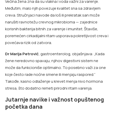
Većina žena zna da su vlakna i voda važni za varenje.
Međutim, malo njih povezuje kvalitet sna sa zdravljem
creva. Stručnjaci navode da loš ili prekratak san može
narušiti ravnotežu crevnog mikrobioma — zajednice
korisnih bakterija bitnih za varenje i imunitet. Štaviše,
poremećen cirkadijalni ritam usporava pokretljivost creva i
povećava rizik od zatvora.
Dr Marija Petrović
, gastroenterolog, objašnjava: „Kada
žene neredovno spavaju, njihov digestivni sistem ne
može da funkcioniše optimalno. To posebno važi za one
koje često rade noćne smene ili menjaju raspored.“
Takođe, kasno odlaženje u krevet menja nivo hormona
stresa, što dodatno remeti prirodni ritam varenja.
Jutarnje navike i važnost opuštenog
početka dana