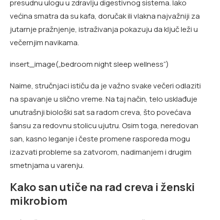
presudnu ulogu u zdravlju digestivnog sistema. Iako
većina smatra da su kafa, doručak ili vlakna najvažniji za
jutarnje pražnjenje, istraživanja pokazuju da ključ leži u
večernjim navikama.
insert_image(„bedroom night sleep wellness“)
Naime, stručnjaci ističu da je važno svake večeri odlaziti
na spavanje u slično vreme. Na taj način, telo usklađuje
unutrašnji biološki sat sa radom creva, što povećava
šansu za redovnu stolicu ujutru. Osim toga, neredovan
san, kasno leganje i česte promene rasporeda mogu
izazvati probleme sa zatvorom, nadimanjem i drugim
smetnjama u varenju.
Kako san utiče na rad creva i ženski
mikrobiom