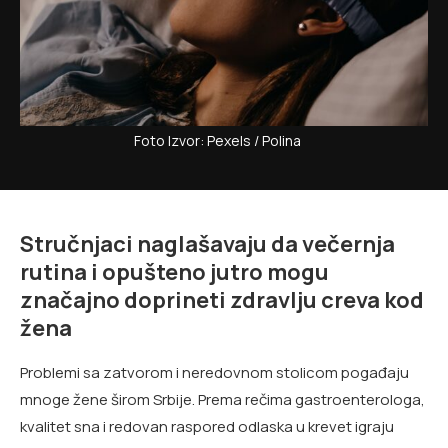
Foto Izvor: Pexels / Polina ⠀
Stručnjaci naglašavaju da večernja
rutina i opušteno jutro mogu
značajno doprineti zdravlju creva kod
žena
Problemi sa zatvorom i neredovnom stolicom pogađaju
mnoge žene širom Srbije. Prema rečima gastroenterologa,
kvalitet sna i redovan raspored odlaska u krevet igraju