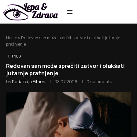
Home
»
Redovan san može sprečiti zatvor i olakšati jutarnje
pražnjenje
FITNES
Redovan san može sprečiti zatvor i olakšati
jutarnje pražnjenje
by
Redakcija Fitnes
08.07.2026
0 comments