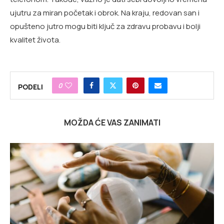
ujutru za miran početak i obrok. Na kraju, redovan san i
opušteno jutro mogu biti ključ za zdravu probavu i bolji
kvalitet života.
0
PODELI
MOŽDA ĆE VAS ZANIMATI