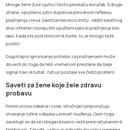
Mnoge žene žure ujutru i često preskaču doručak. S druge
strane, opušteno jutro doprinosi prirodnom refleksu
pražnjenja creva. Gastroenterolozi ističu: „Mišići karličnog
dna i sfinkteri moraju biti opušteni kako bi pražnjenje bilo
lako. Kada ste pod stresom ili žurite, to je mnogo teže
postići.“
Dugotrajno ignorisanje potrebe za pražnjenjem može
dovesti do toga da telo vremenom prestane da šalje
signal. Kao rezultat, zatvor postaje sve češći problem.
Saveti za žene koje žele zdravu
probavu
Pored unosa vlakana i vode, stručnjaci preporučuju
stvaranje rutine odlaska u krevet i buđenja. Osim toga,
savetuje se da se izbegava kasno veče pred računarom ili
telefonom. Takođe, važno je dati sebi dovoljno vremena