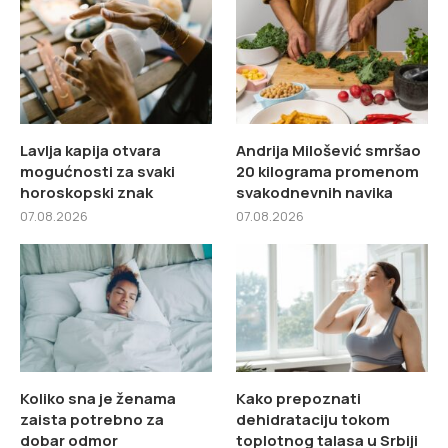
Lavlja kapija otvara
Andrija Milošević smršao
mogućnosti za svaki
20 kilograma promenom
horoskopski znak
svakodnevnih navika
07.08.2026
07.08.2026
Koliko sna je ženama
Kako prepoznati
zaista potrebno za
dehidrataciju tokom
dobar odmor
toplotnog talasa u Srbiji