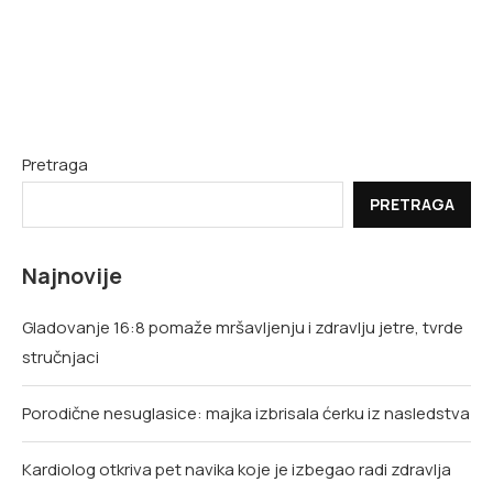
Pretraga
PRETRAGA
Najnovije
Gladovanje 16:8 pomaže mršavljenju i zdravlju jetre, tvrde
stručnjaci
Porodične nesuglasice: majka izbrisala ćerku iz nasledstva
Kardiolog otkriva pet navika koje je izbegao radi zdravlja