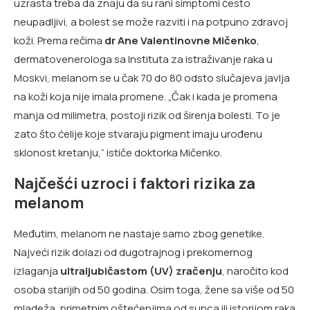
uzrasta treba da znaju da su rani simptomi često
neupadljivi, a bolest se može razviti i na potpuno zdravoj
koži. Prema rečima
dr Ane Valentinovne Mičenko
,
dermatovenerologa sa Instituta za istraživanje raka u
Moskvi, melanom se u čak 70 do 80 odsto slučajeva javlja
na koži koja nije imala promene. „Čak i kada je promena
manja od milimetra, postoji rizik od širenja bolesti. To je
zato što ćelije koje stvaraju pigment imaju urođenu
sklonost kretanju,“ ističe doktorka Mičenko.
Najčešći uzroci i faktori rizika za
melanom
Međutim, melanom ne nastaje samo zbog genetike.
Najveći rizik dolazi od dugotrajnog i prekomernog
izlaganja
ultraljubičastom (UV) zračenju
, naročito kod
osoba starijih od 50 godina. Osim toga, žene sa više od 50
mladeža, primetnim oštećenjima od sunca ili istorijom raka