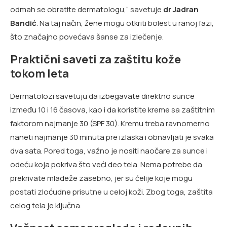
odmah se obratite dermatologu,“ savetuje
dr Jadran
Bandić
. Na taj način, žene mogu otkriti bolest u ranoj fazi,
što značajno povećava šanse za izlečenje.
Praktični saveti za zaštitu kože
tokom leta
Dermatolozi savetuju da izbegavate direktno sunce
između 10 i 16 časova, kao i da koristite kreme sa zaštitnim
faktorom najmanje 30 (SPF 30). Kremu treba ravnomerno
naneti najmanje 30 minuta pre izlaska i obnavljati je svaka
dva sata. Pored toga, važno je nositi naočare za sunce i
odeću koja pokriva što veći deo tela. Nema potrebe da
prekrivate mladeže zasebno, jer su ćelije koje mogu
postati zloćudne prisutne u celoj koži. Zbog toga, zaštita
celog tela je ključna.