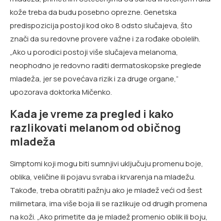
kože treba da budu posebno oprezne. Genetska
predispozicija postoji kod oko 8 odsto slučajeva, što
znači da su redovne provere važne i za rođake obolelih.
„Ako u porodici postoji više slučajeva melanoma,
neophodno je redovno raditi dermatoskopske preglede
mladeža, jer se povećava rizik i za druge organe,“
upozorava doktorka Mičenko.
Kada je vreme za pregled i kako
razlikovati melanom od običnog
mladeža
Simptomi koji mogu biti sumnjivi uključuju promenu boje,
oblika, veličine ili pojavu svraba i krvarenja na mladežu.
Takođe, treba obratiti pažnju ako je mladež veći od šest
milimetara, ima više boja ili se razlikuje od drugih promena
na koži. „Ako primetite da je mladež promenio oblik ili boju,