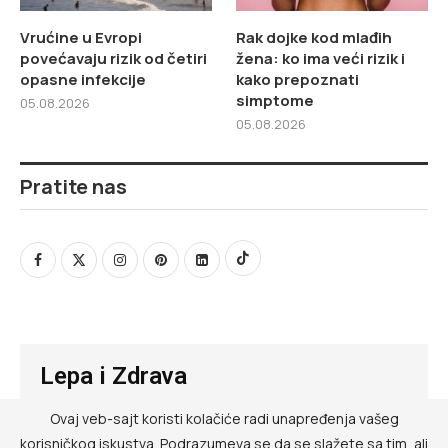
Vrućine u Evropi
Rak dojke kod mlađih
povećavaju rizik od četiri
žena: ko ima veći rizik i
opasne infekcije
kako prepoznati
simptome
05.08.2026
05.08.2026
Pratite nas
Lepa i Zdrava
Ovaj veb-sajt koristi kolačiće radi unapređenja vašeg
@ RED MEDIA GROUP 2026
korisničkog iskustva. Podrazumeva se da se slažete sa tim, ali