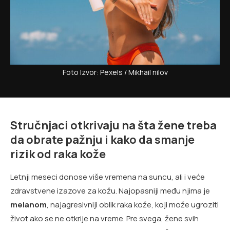
Foto Izvor: Pexels / Mikhail nilov
Stručnjaci otkrivaju na šta žene treba
da obrate pažnju i kako da smanje
rizik od raka kože
Letnji meseci donose više vremena na suncu, ali i veće
zdravstvene izazove za kožu. Najopasniji među njima je
melanom
, najagresivniji oblik raka kože, koji može ugroziti
život ako se ne otkrije na vreme. Pre svega, žene svih