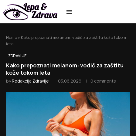
Home
»
Kako prepoznati melanom: vodič za zaštitu kože tokom
leta
ZDRAVLJE
Kako prepoznati melanom: vodič za zaštitu
kože tokom leta
by
Redakcija Zdravlje
03.06.2026
0 comments