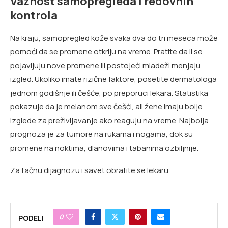
Važnost samopregleda i redovnih
kontrola
Na kraju, samopregled kože svaka dva do tri meseca može
pomoći da se promene otkriju na vreme. Pratite da li se
pojavljuju nove promene ili postojeći mladeži menjaju
izgled. Ukoliko imate rizične faktore, posetite dermatologa
jednom godišnje ili češće, po preporuci lekara. Statistika
pokazuje da je melanom sve češći, ali žene imaju bolje
izglede za preživljavanje ako reaguju na vreme. Najbolja
prognoza je za tumore na rukama i nogama, dok su
promene na noktima, dlanovima i tabanima ozbiljnije.
Za tačnu dijagnozu i savet obratite se lekaru.
0
PODELI