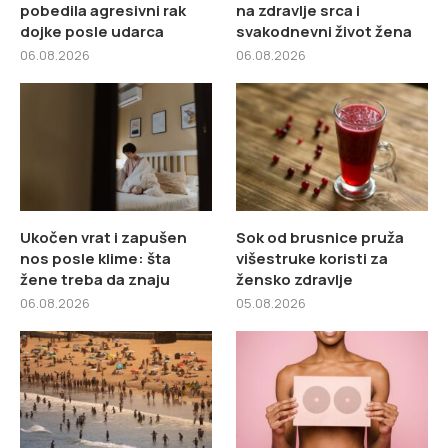
pobedila agresivni rak
na zdravlje srca i
dojke posle udarca
svakodnevni život žena
06.08.2026
06.08.2026
Ukočen vrat i zapušen
Sok od brusnice pruža
nos posle klime: šta
višestruke koristi za
žene treba da znaju
žensko zdravlje
06.08.2026
05.08.2026