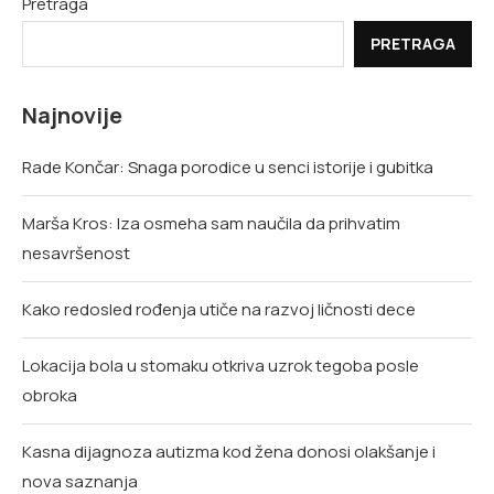
Pretraga
PRETRAGA
Najnovije
Rade Končar: Snaga porodice u senci istorije i gubitka
Marša Kros: Iza osmeha sam naučila da prihvatim
nesavršenost
Kako redosled rođenja utiče na razvoj ličnosti dece
Lokacija bola u stomaku otkriva uzrok tegoba posle
obroka
Kasna dijagnoza autizma kod žena donosi olakšanje i
nova saznanja