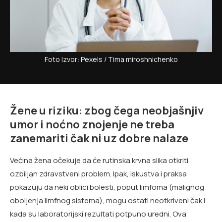
Foto Izvor: Pexels / Tima miroshnichenko
Žene u riziku: zbog čega neobjašnjiv
umor i noćno znojenje ne treba
zanemariti čak ni uz dobre nalaze
Većina žena očekuje da će rutinska krvna slika otkriti
ozbiljan zdravstveni problem. Ipak, iskustva i praksa
pokazuju da neki oblici bolesti, poput limfoma (malignog
oboljenja limfnog sistema), mogu ostati neotkriveni čak i
kada su laboratorijski rezultati potpuno uredni. Ova