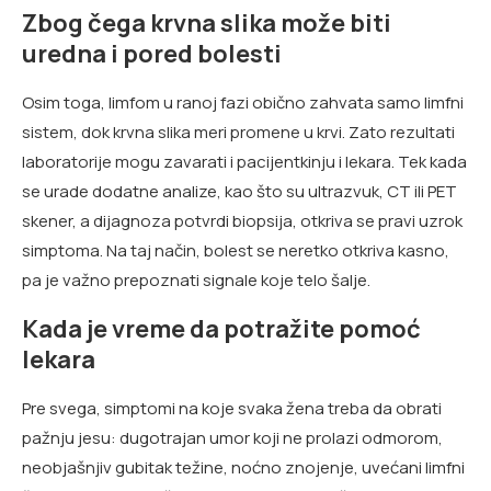
Zbog čega krvna slika može biti
uredna i pored bolesti
Osim toga, limfom u ranoj fazi obično zahvata samo limfni
sistem, dok krvna slika meri promene u krvi. Zato rezultati
laboratorije mogu zavarati i pacijentkinju i lekara. Tek kada
se urade dodatne analize, kao što su ultrazvuk, CT ili PET
skener, a dijagnoza potvrdi biopsija, otkriva se pravi uzrok
simptoma. Na taj način, bolest se neretko otkriva kasno,
pa je važno prepoznati signale koje telo šalje.
Kada je vreme da potražite pomoć
lekara
Pre svega, simptomi na koje svaka žena treba da obrati
pažnju jesu: dugotrajan umor koji ne prolazi odmorom,
neobjašnjiv gubitak težine, noćno znojenje, uvećani limfni