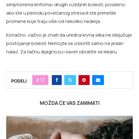
simptomima limfoma i drugih ozbiljnih bolesti, posebno
ako ste u periodu povećanog stresa ili ste primetile
promene koje traju više od nekoliko nedelja.
Konačno, važno je znati da uredna krvna slika ne isključuje
postojanje bolesti. Nemojte se osloniti samo na jedan
nalaz. Za tačnu dijagnozu i savet obratite se lekaru.
0
PODELI
MOŽDA ĆE VAS ZANIMATI