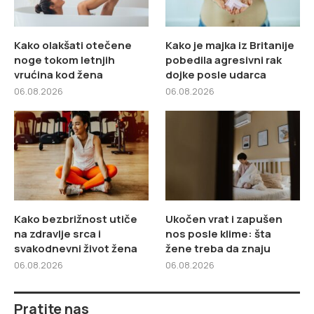
Kako olakšati otečene
Kako je majka iz Britanije
noge tokom letnjih
pobedila agresivni rak
vrućina kod žena
dojke posle udarca
06.08.2026
06.08.2026
Kako bezbrižnost utiče
Ukočen vrat i zapušen
na zdravlje srca i
nos posle klime: šta
svakodnevni život žena
žene treba da znaju
06.08.2026
06.08.2026
Pratite nas