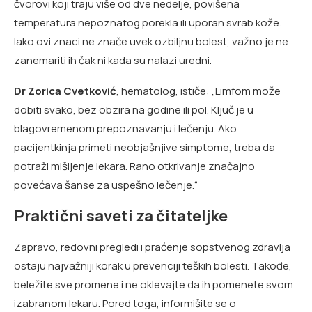
čvorovi koji traju više od dve nedelje, povišena
temperatura nepoznatog porekla ili uporan svrab kože.
Iako ovi znaci ne znače uvek ozbiljnu bolest, važno je ne
zanemariti ih čak ni kada su nalazi uredni.
Dr Zorica Cvetković
, hematolog, ističe: „Limfom može
dobiti svako, bez obzira na godine ili pol. Ključ je u
blagovremenom prepoznavanju i lečenju. Ako
pacijentkinja primeti neobjašnjive simptome, treba da
potraži mišljenje lekara. Rano otkrivanje značajno
povećava šanse za uspešno lečenje.“
Praktični saveti za čitateljke
Zapravo, redovni pregledi i praćenje sopstvenog zdravlja
ostaju najvažniji korak u prevenciji teških bolesti. Takođe,
beležite sve promene i ne oklevajte da ih pomenete svom
izabranom lekaru. Pored toga, informišite se o