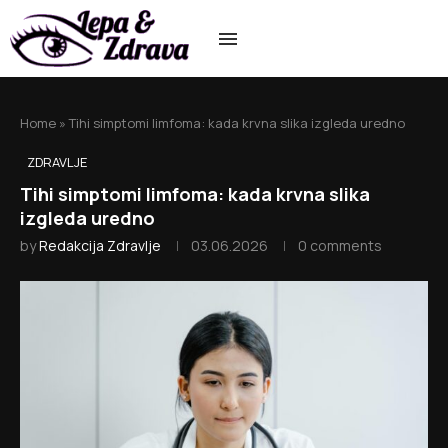
Home
»
Tihi simptomi limfoma: kada krvna slika izgleda uredno
ZDRAVLJE
Tihi simptomi limfoma: kada krvna slika
izgleda uredno
by
Redakcija Zdravlje
03.06.2026
0 comments