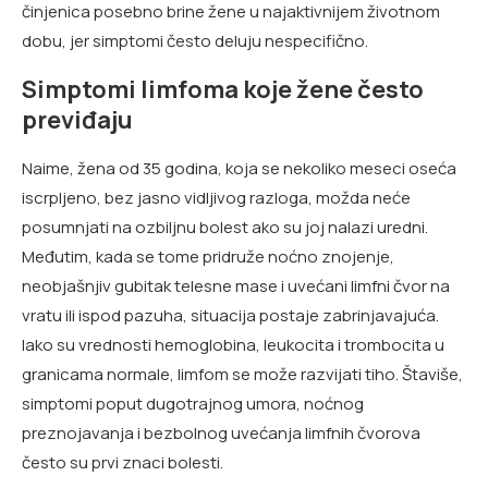
činjenica posebno brine žene u najaktivnijem životnom
dobu, jer simptomi često deluju nespecifično.
Simptomi limfoma koje žene često
previđaju
Naime, žena od 35 godina, koja se nekoliko meseci oseća
iscrpljeno, bez jasno vidljivog razloga, možda neće
posumnjati na ozbiljnu bolest ako su joj nalazi uredni.
Međutim, kada se tome pridruže noćno znojenje,
neobjašnjiv gubitak telesne mase i uvećani limfni čvor na
vratu ili ispod pazuha, situacija postaje zabrinjavajuća.
Iako su vrednosti hemoglobina, leukocita i trombocita u
granicama normale, limfom se može razvijati tiho. Štaviše,
simptomi poput dugotrajnog umora, noćnog
preznojavanja i bezbolnog uvećanja limfnih čvorova
često su prvi znaci bolesti.